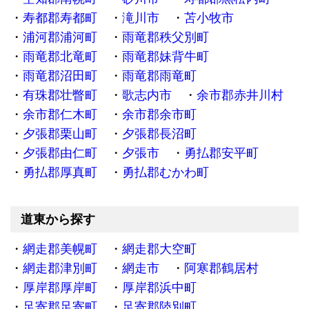
寿都郡寿都町
滝川市
苫小牧市
浦河郡浦河町
雨竜郡秩父別町
雨竜郡北竜町
雨竜郡妹背牛町
雨竜郡沼田町
雨竜郡雨竜町
有珠郡壮瞥町
歌志内市
余市郡赤井川村
余市郡仁木町
余市郡余市町
夕張郡栗山町
夕張郡長沼町
夕張郡由仁町
夕張市
勇払郡安平町
勇払郡厚真町
勇払郡むかわ町
道東から探す
網走郡美幌町
網走郡大空町
網走郡津別町
網走市
阿寒郡鶴居村
厚岸郡厚岸町
厚岸郡浜中町
足寄郡足寄町
足寄郡陸別町