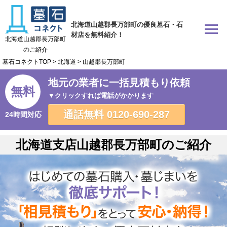
北海道山越郡長万部町の優良墓石・石
材店を無料紹介！
北海道山越郡長万部町
のご紹介
墓石コネクトTOP
>
北海道
>
山越郡長万部町
地元の業者に一括見積もり依頼
無料
▼クリックすれば電話がかかります
通話無料
0120-690-287
24時間対応
北海道支店山越郡長万部町のご紹介