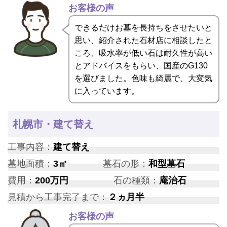
お客様の声
できるだけお墓を長持ちをさせたいと
思い、紹介された石材店に相談したと
ころ、吸水率が低い石は耐久性が高い
とアドバイスをもらい、国産のG130
を選びました。色味も綺麗で、大変気
に入っています。
札幌市・建て替え
工事内容：
建て替え
墓地面積：
3㎡
墓石の形：
和型墓石
費用：
200万円
石の種類：
庵治石
見積から工事完了まで：
２ヵ月半
お客様の声