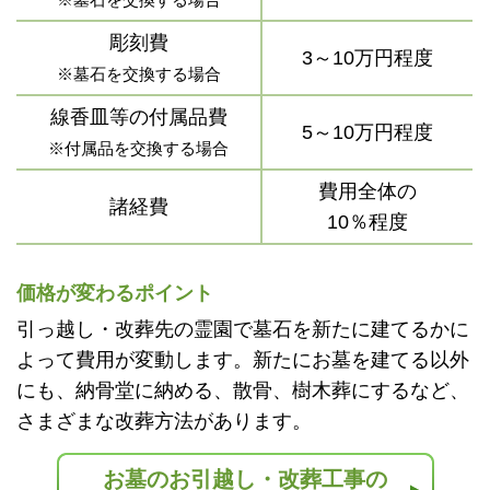
彫刻費
3～10万円程度
※墓石を交換する場合
線香皿等の付属品費
5～10万円程度
※付属品を交換する場合
費用全体の
諸経費
10％程度
価格が変わるポイント
引っ越し・改葬先の霊園で墓石を新たに建てるかに
よって費用が変動します。新たにお墓を建てる以外
にも、納骨堂に納める、散骨、樹木葬にするなど、
さまざまな改葬方法があります。
お墓のお引越し・改葬工事の