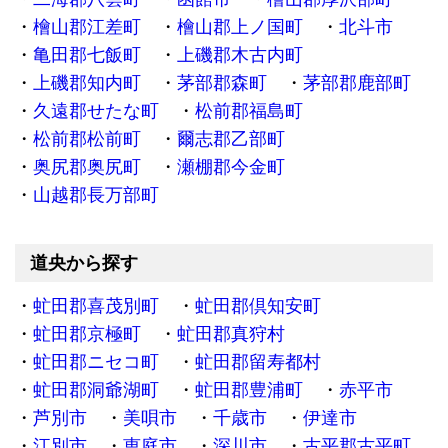
檜山郡江差町
檜山郡上ノ国町
北斗市
亀田郡七飯町
上磯郡木古内町
上磯郡知内町
茅部郡森町
茅部郡鹿部町
久遠郡せたな町
松前郡福島町
松前郡松前町
爾志郡乙部町
奥尻郡奥尻町
瀬棚郡今金町
山越郡長万部町
道央から探す
虻田郡喜茂別町
虻田郡倶知安町
虻田郡京極町
虻田郡真狩村
虻田郡ニセコ町
虻田郡留寿都村
虻田郡洞爺湖町
虻田郡豊浦町
赤平市
芦別市
美唄市
千歳市
伊達市
江別市
恵庭市
深川市
古平郡古平町