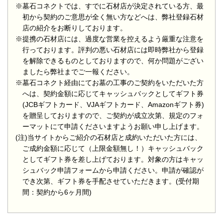
※墓石コネクトでは、すでに石材店が決定されている方、最
初から契約のご意思が全く無い方などへは、弊社登録石材
店の紹介をお断りしております。
※提携の石材店には、過度な営業を控えるよう厳重な注意を
行っております。評判の悪い石材店には即時弊社から登録
を解除できるものとしておりますので、何か問題がござい
ましたら弊社までご一報ください。
※墓石コネクト経由にてお墓の工事のご契約をいただいた方
へは、契約金額に応じてキャッシュバックとしてギフト券
(JCBギフトカード、VJAギフトカード、Amazonギフト券)
を贈呈しておりますので、ご契約が成立次第、規定のフォ
ーマットにて申請くださいますようお願い申し上げます。
(注)当サイトからご紹介の石材店と成約いただいた方には、
ご成約金額に応じて（上限金額無し！）キャッシュバック
としてギフト券を差し上げております。対象の方はキャッ
シュバック申請フォームから申請ください。申請が確認が
でき次第、ギフト券を手配させていただきます。(受付期
間：契約から6ヶ月間)