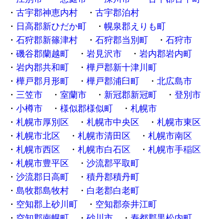
古宇郡神恵内村
古宇郡泊村
日高郡新ひだか町
幌泉郡えりも町
石狩郡新篠津村
石狩郡当別町
石狩市
磯谷郡蘭越町
岩見沢市
岩内郡岩内町
岩内郡共和町
樺戸郡新十津川町
樺戸郡月形町
樺戸郡浦臼町
北広島市
三笠市
室蘭市
新冠郡新冠町
登別市
小樽市
様似郡様似町
札幌市
札幌市厚別区
札幌市中央区
札幌市東区
札幌市北区
札幌市清田区
札幌市南区
札幌市西区
札幌市白石区
札幌市手稲区
札幌市豊平区
沙流郡平取町
沙流郡日高町
積丹郡積丹町
島牧郡島牧村
白老郡白老町
空知郡上砂川町
空知郡奈井江町
空知郡南幌町
砂川市
寿都郡黒松内町