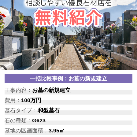
一括比較事例：お墓の新規建立
工事内容：
お墓の新規建立
費用：
100万円
墓石タイプ：
和型墓石
石の種類：
G623
墓地の区画面積：
3.95㎡