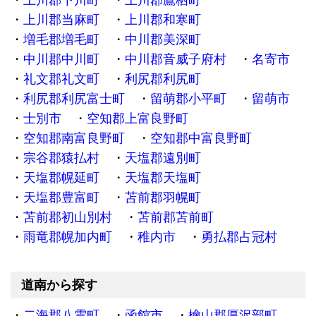
上川郡下川町
上川郡鷹栖町
上川郡当麻町
上川郡和寒町
増毛郡増毛町
中川郡美深町
中川郡中川町
中川郡音威子府村
名寄市
礼文郡礼文町
利尻郡利尻町
利尻郡利尻富士町
留萌郡小平町
留萌市
士別市
空知郡上富良野町
空知郡南富良野町
空知郡中富良野町
宗谷郡猿払村
天塩郡遠別町
天塩郡幌延町
天塩郡天塩町
天塩郡豊富町
苫前郡羽幌町
苫前郡初山別村
苫前郡苫前町
雨竜郡幌加内町
稚内市
勇払郡占冠村
道南から探す
二海郡八雲町
函館市
檜山郡厚沢部町