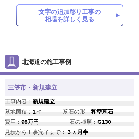
文字の追加彫り工事の
相場を詳しく見る
北海道の施工事例
三笠市・新規建立
工事内容：
新規建立
墓地面積：
1㎡
墓石の形：
和型墓石
費用：
98万円
石の種類：
G130
見積から工事完了まで：
３ヵ月半