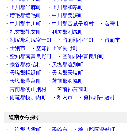
上川郡当麻町
上川郡和寒町
増毛郡増毛町
中川郡美深町
中川郡中川町
中川郡音威子府村
名寄市
礼文郡礼文町
利尻郡利尻町
利尻郡利尻富士町
留萌郡小平町
留萌市
士別市
空知郡上富良野町
空知郡南富良野町
空知郡中富良野町
宗谷郡猿払村
天塩郡遠別町
天塩郡幌延町
天塩郡天塩町
天塩郡豊富町
苫前郡羽幌町
苫前郡初山別村
苫前郡苫前町
雨竜郡幌加内町
稚内市
勇払郡占冠村
道南から探す
二海郡八雲町
函館市
檜山郡厚沢部町