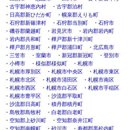
古宇郡神恵内村
古宇郡泊村
日高郡新ひだか町
幌泉郡えりも町
石狩郡新篠津村
石狩郡当別町
石狩市
磯谷郡蘭越町
岩見沢市
岩内郡岩内町
岩内郡共和町
樺戸郡新十津川町
樺戸郡月形町
樺戸郡浦臼町
北広島市
三笠市
室蘭市
新冠郡新冠町
登別市
小樽市
様似郡様似町
札幌市
札幌市厚別区
札幌市中央区
札幌市東区
札幌市北区
札幌市清田区
札幌市南区
札幌市西区
札幌市白石区
札幌市手稲区
札幌市豊平区
沙流郡平取町
沙流郡日高町
積丹郡積丹町
島牧郡島牧村
白老郡白老町
空知郡上砂川町
空知郡奈井江町
空知郡南幌町
砂川市
寿都郡黒松内町