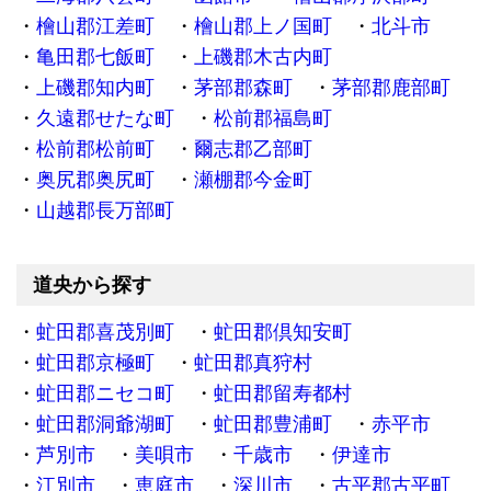
檜山郡江差町
檜山郡上ノ国町
北斗市
亀田郡七飯町
上磯郡木古内町
上磯郡知内町
茅部郡森町
茅部郡鹿部町
久遠郡せたな町
松前郡福島町
松前郡松前町
爾志郡乙部町
奥尻郡奥尻町
瀬棚郡今金町
山越郡長万部町
道央から探す
虻田郡喜茂別町
虻田郡倶知安町
虻田郡京極町
虻田郡真狩村
虻田郡ニセコ町
虻田郡留寿都村
虻田郡洞爺湖町
虻田郡豊浦町
赤平市
芦別市
美唄市
千歳市
伊達市
江別市
恵庭市
深川市
古平郡古平町