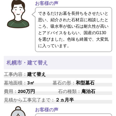
お客様の声
できるだけお墓を長持ちをさせたいと
思い、紹介された石材店に相談したと
ころ、吸水率が低い石は耐久性が高い
とアドバイスをもらい、国産のG130
を選びました。色味も綺麗で、大変気
に入っています。
札幌市・建て替え
工事内容：
建て替え
墓地面積：
3㎡
墓石の形：
和型墓石
費用：
200万円
石の種類：
庵治石
見積から工事完了まで：
２ヵ月半
お客様の声