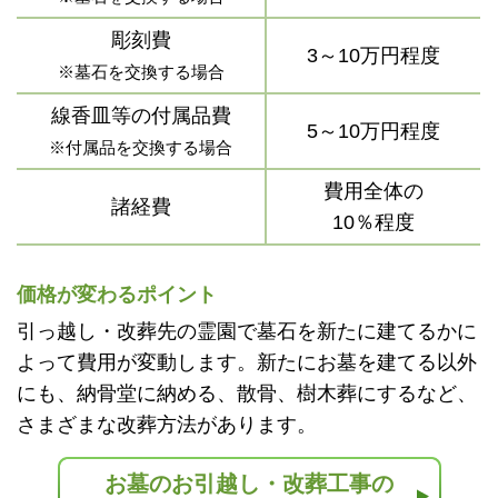
彫刻費
3～10万円程度
※墓石を交換する場合
線香皿等の付属品費
5～10万円程度
※付属品を交換する場合
費用全体の
諸経費
10％程度
価格が変わるポイント
引っ越し・改葬先の霊園で墓石を新たに建てるかに
よって費用が変動します。新たにお墓を建てる以外
にも、納骨堂に納める、散骨、樹木葬にするなど、
さまざまな改葬方法があります。
お墓のお引越し・改葬工事の