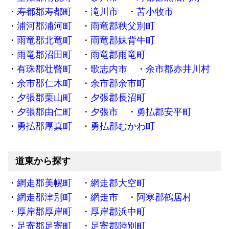
寿都郡寿都町
滝川市
苫小牧市
浦河郡浦河町
雨竜郡秩父別町
雨竜郡北竜町
雨竜郡妹背牛町
雨竜郡沼田町
雨竜郡雨竜町
有珠郡壮瞥町
歌志内市
余市郡赤井川村
余市郡仁木町
余市郡余市町
夕張郡栗山町
夕張郡長沼町
夕張郡由仁町
夕張市
勇払郡安平町
勇払郡厚真町
勇払郡むかわ町
道東から探す
網走郡美幌町
網走郡大空町
網走郡津別町
網走市
阿寒郡鶴居村
厚岸郡厚岸町
厚岸郡浜中町
足寄郡足寄町
足寄郡陸別町