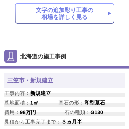
文字の追加彫り工事の
相場を詳しく見る
北海道の施工事例
三笠市・新規建立
工事内容：
新規建立
墓地面積：
1㎡
墓石の形：
和型墓石
費用：
98万円
石の種類：
G130
見積から工事完了まで：
３ヵ月半