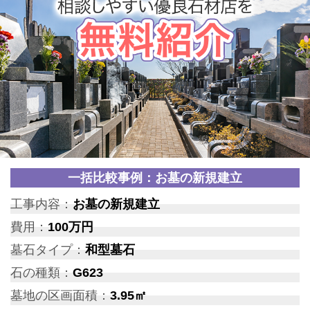
一括比較事例：お墓の新規建立
工事内容：
お墓の新規建立
費用：
100万円
墓石タイプ：
和型墓石
石の種類：
G623
墓地の区画面積：
3.95㎡