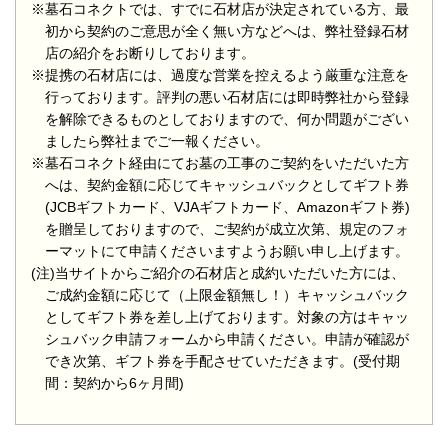
※墓石コネクトでは、すでに石材店が決定されている方、最
初から契約のご意思が全く無い方などへは、弊社登録石材
店の紹介をお断りしております。
※提携の石材店には、過度な営業を控えるよう厳重な注意を
行っております。評判の悪い石材店には即時弊社から登録
を解除できるものとしておりますので、何か問題がござい
ましたら弊社までご一報ください。
※墓石コネクト経由にてお墓の工事のご契約をいただいた方
へは、契約金額に応じてキャッシュバックとしてギフト券
(JCBギフトカード、VJAギフトカード、Amazonギフト券)
を贈呈しておりますので、ご契約が成立次第、規定のフォ
ーマットにて申請くださいますようお願い申し上げます。
(注)当サイトからご紹介の石材店と成約いただいた方には、
ご成約金額に応じて（上限金額無し！）キャッシュバック
としてギフト券を差し上げております。対象の方はキャッ
シュバック申請フォームから申請ください。申請が確認が
でき次第、ギフト券を手配させていただきます。(受付期
間：契約から6ヶ月間)