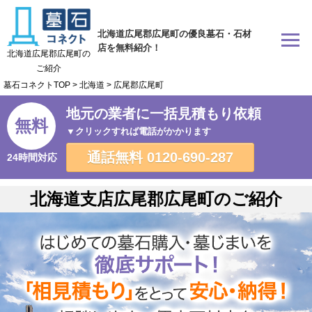
北海道広尾郡広尾町の優良墓石・石材
店を無料紹介！
北海道広尾郡広尾町の
ご紹介
墓石コネクトTOP
>
北海道
>
広尾郡広尾町
地元の業者に一括見積もり依頼
無料
▼クリックすれば電話がかかります
通話無料
0120-690-287
24時間対応
北海道支店広尾郡広尾町のご紹介