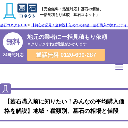
【完全無料・迅速対応】墓石の価格、
一括見積もり比較「墓石コネクト」
墓石コネクトTOP
>
【初心者必見！全解説】初めてのお墓・墓石購入の流れとポイ
地元の業者に一括見積もり依頼
無料
▼クリックすれば電話がかかります
通話無料
0120-690-287
24時間対応
【墓石購入前に知りたい！みんなの平均購入価
格を解説】地域・種類別、墓石の相場と値段