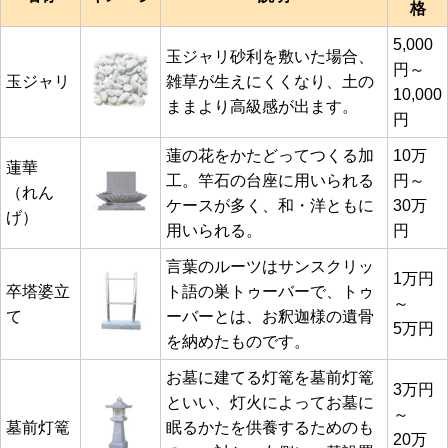
格
5,000
玉ジャリ砂利を敷いた場合、
円～
玉ジャリ
雑草が生えにくくなり、土の
10,000
ままより高級感が出ます。
円
蓮の花をかたどってつくる加
10万
蓮華
工。竿石の台座に用いられる
円～
（れん
ケースが多く、和・洋ともに
30万
げ）
用いられる。
円
言葉のルーツはサンスクリッ
1万円
卒塔婆立
ト語の巣トゥーバーで、トゥ
～
て
ーバーとは、お釈迦様の遺骨
5万円
を納めたものです。
お墓に建てる灯篭を墓前灯篭
3万円
といい、灯火によってお墓に
～
墓前灯篭
眠るかたを供養するためのも
20万