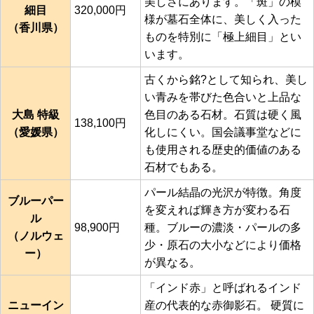
美しさにあります。「斑」の模
細目
320,000円
様が墓石全体に、美しく入った
（香川県）
ものを特別に「極上細目」とい
います。
古くから銘?として知られ、美し
い青みを帯びた色合いと上品な
大島 特級
色目のある石材。石質は硬く風
138,100円
（愛媛県）
化しにくい。国会議事堂などに
も使用される歴史的価値のある
石材でもある。
パール結晶の光沢が特徴。角度
ブルーパー
を変えれば輝き方が変わる石
ル
98,900円
種。ブルーの濃淡・パールの多
（ノルウェ
少・原石の大小などにより価格
ー）
が異なる。
「インド赤」と呼ばれるインド
ニューイン
産の代表的な赤御影石。 硬質に