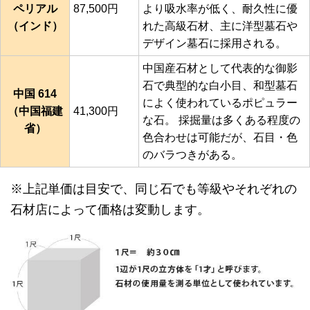
ペリアル
87,500円
より吸水率が低く、耐久性に優
（インド）
れた高級石材、主に洋型墓石や
デザイン墓石に採用される。
中国産石材として代表的な御影
石で典型的な白小目、和型墓石
中国 614
によく使われているポピュラー
（中国福建
41,300円
な石。 採掘量は多くある程度の
省）
色合わせは可能だが、石目・色
のバラつきがある。
※上記単価は目安で、同じ石でも等級やそれぞれの
石材店によって価格は変動します。