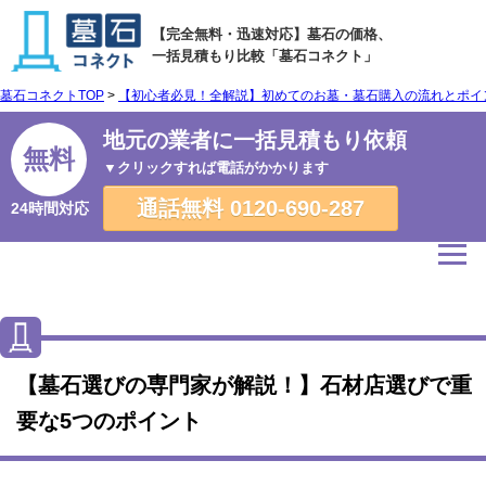
【完全無料・迅速対応】墓石の価格、
一括見積もり比較「墓石コネクト」
墓石コネクトTOP
>
【初心者必見！全解説】初めてのお墓・墓石購入の流れとポイ
地元の業者に一括見積もり依頼
無料
▼クリックすれば電話がかかります
通話無料
0120-690-287
24時間対応
【墓石選びの専門家が解説！】石材店選びで重
要な5つのポイント