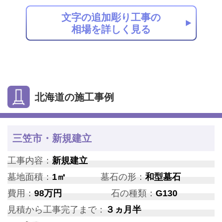
文字の追加彫り工事の
相場を詳しく見る
北海道の施工事例
三笠市・新規建立
工事内容：
新規建立
墓地面積：
1㎡
墓石の形：
和型墓石
費用：
98万円
石の種類：
G130
見積から工事完了まで：
３ヵ月半