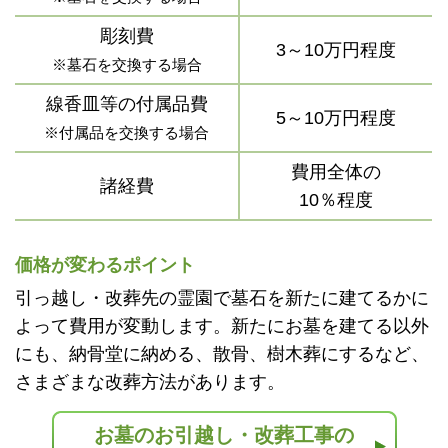
彫刻費
3～10万円程度
※墓石を交換する場合
線香皿等の付属品費
5～10万円程度
※付属品を交換する場合
費用全体の
諸経費
10％程度
価格が変わるポイント
引っ越し・改葬先の霊園で墓石を新たに建てるかに
よって費用が変動します。新たにお墓を建てる以外
にも、納骨堂に納める、散骨、樹木葬にするなど、
さまざまな改葬方法があります。
お墓のお引越し・改葬工事の