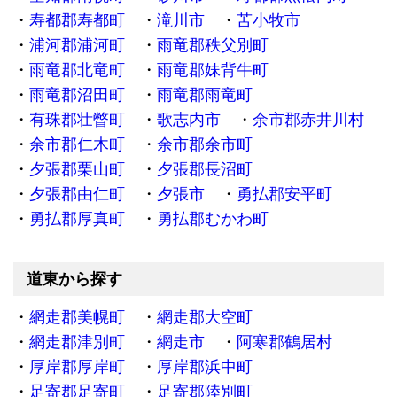
寿都郡寿都町
滝川市
苫小牧市
浦河郡浦河町
雨竜郡秩父別町
雨竜郡北竜町
雨竜郡妹背牛町
雨竜郡沼田町
雨竜郡雨竜町
有珠郡壮瞥町
歌志内市
余市郡赤井川村
余市郡仁木町
余市郡余市町
夕張郡栗山町
夕張郡長沼町
夕張郡由仁町
夕張市
勇払郡安平町
勇払郡厚真町
勇払郡むかわ町
道東から探す
網走郡美幌町
網走郡大空町
網走郡津別町
網走市
阿寒郡鶴居村
厚岸郡厚岸町
厚岸郡浜中町
足寄郡足寄町
足寄郡陸別町