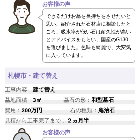
お客様の声
できるだけお墓を長持ちをさせたいと
思い、紹介された石材店に相談したと
ころ、吸水率が低い石は耐久性が高い
とアドバイスをもらい、国産のG130
を選びました。色味も綺麗で、大変気
に入っています。
札幌市・建て替え
工事内容：
建て替え
墓地面積：
3㎡
墓石の形：
和型墓石
費用：
200万円
石の種類：
庵治石
見積から工事完了まで：
２ヵ月半
お客様の声