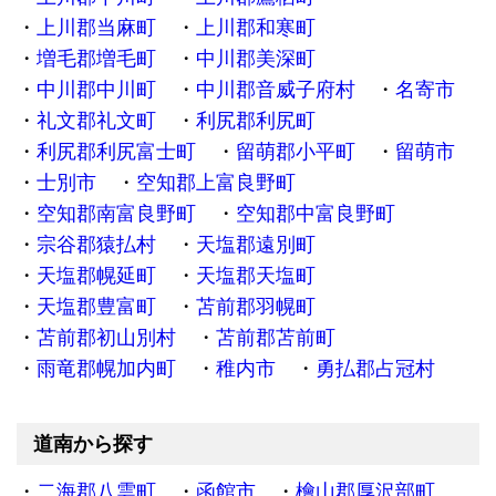
上川郡当麻町
上川郡和寒町
増毛郡増毛町
中川郡美深町
中川郡中川町
中川郡音威子府村
名寄市
礼文郡礼文町
利尻郡利尻町
利尻郡利尻富士町
留萌郡小平町
留萌市
士別市
空知郡上富良野町
空知郡南富良野町
空知郡中富良野町
宗谷郡猿払村
天塩郡遠別町
天塩郡幌延町
天塩郡天塩町
天塩郡豊富町
苫前郡羽幌町
苫前郡初山別村
苫前郡苫前町
雨竜郡幌加内町
稚内市
勇払郡占冠村
道南から探す
二海郡八雲町
函館市
檜山郡厚沢部町