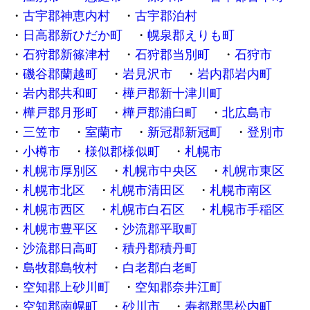
古宇郡神恵内村
古宇郡泊村
日高郡新ひだか町
幌泉郡えりも町
石狩郡新篠津村
石狩郡当別町
石狩市
磯谷郡蘭越町
岩見沢市
岩内郡岩内町
岩内郡共和町
樺戸郡新十津川町
樺戸郡月形町
樺戸郡浦臼町
北広島市
三笠市
室蘭市
新冠郡新冠町
登別市
小樽市
様似郡様似町
札幌市
札幌市厚別区
札幌市中央区
札幌市東区
札幌市北区
札幌市清田区
札幌市南区
札幌市西区
札幌市白石区
札幌市手稲区
札幌市豊平区
沙流郡平取町
沙流郡日高町
積丹郡積丹町
島牧郡島牧村
白老郡白老町
空知郡上砂川町
空知郡奈井江町
空知郡南幌町
砂川市
寿都郡黒松内町