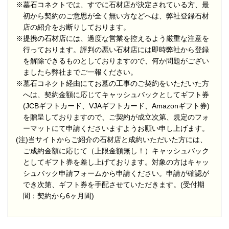
※墓石コネクトでは、すでに石材店が決定されている方、最
初から契約のご意思が全く無い方などへは、弊社登録石材
店の紹介をお断りしております。
※提携の石材店には、過度な営業を控えるよう厳重な注意を
行っております。評判の悪い石材店には即時弊社から登録
を解除できるものとしておりますので、何か問題がござい
ましたら弊社までご一報ください。
※墓石コネクト経由にてお墓の工事のご契約をいただいた方
へは、契約金額に応じてキャッシュバックとしてギフト券
(JCBギフトカード、VJAギフトカード、Amazonギフト券)
を贈呈しておりますので、ご契約が成立次第、規定のフォ
ーマットにて申請くださいますようお願い申し上げます。
(注)当サイトからご紹介の石材店と成約いただいた方には、
ご成約金額に応じて（上限金額無し！）キャッシュバック
としてギフト券を差し上げております。対象の方はキャッ
シュバック申請フォームから申請ください。申請が確認が
でき次第、ギフト券を手配させていただきます。(受付期
間：契約から6ヶ月間)