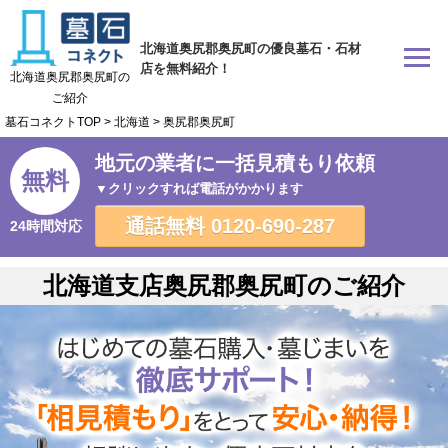
北海道奥尻郡奥尻町の優良墓石・石材
店を無料紹介！
北海道奥尻郡奥尻町の
ご紹介
墓石コネクトTOP
>
北海道
>
奥尻郡奥尻町
地元の業者に一括見積もり依頼
無料
▼クリックすれば電話がかかります
通話無料
0120-690-287
24時間対応
北海道支店奥尻郡奥尻町のご紹介