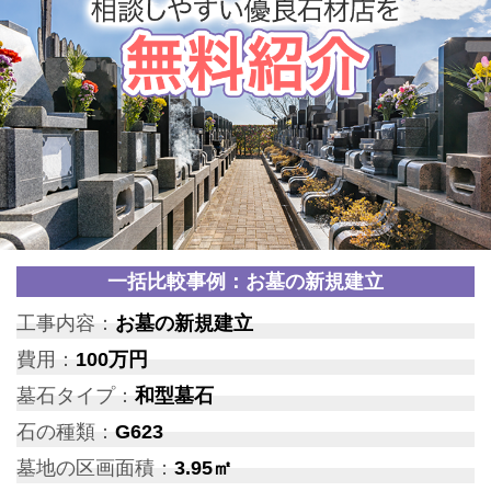
一括比較事例：お墓の新規建立
工事内容：
お墓の新規建立
費用：
100万円
墓石タイプ：
和型墓石
石の種類：
G623
墓地の区画面積：
3.95㎡