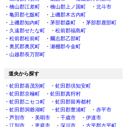
檜山郡江差町
檜山郡上ノ国町
北斗市
亀田郡七飯町
上磯郡木古内町
上磯郡知内町
茅部郡森町
茅部郡鹿部町
久遠郡せたな町
松前郡福島町
松前郡松前町
爾志郡乙部町
奥尻郡奥尻町
瀬棚郡今金町
山越郡長万部町
道央から探す
虻田郡喜茂別町
虻田郡倶知安町
虻田郡京極町
虻田郡真狩村
虻田郡ニセコ町
虻田郡留寿都村
虻田郡洞爺湖町
虻田郡豊浦町
赤平市
芦別市
美唄市
千歳市
伊達市
江別市
恵庭市
深川市
古平郡古平町