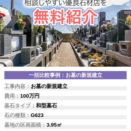
一括比較事例：お墓の新規建立
工事内容：
お墓の新規建立
費用：
100万円
墓石タイプ：
和型墓石
石の種類：
G623
墓地の区画面積：
3.95㎡