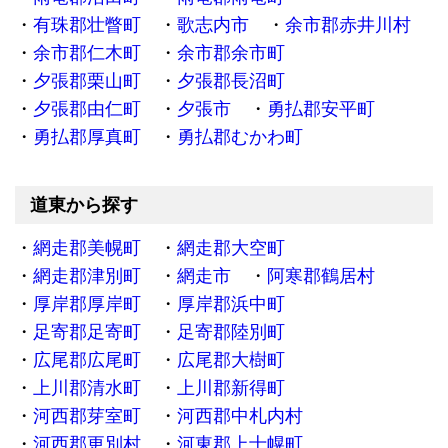
有珠郡壮瞥町
歌志内市
余市郡赤井川村
余市郡仁木町
余市郡余市町
夕張郡栗山町
夕張郡長沼町
夕張郡由仁町
夕張市
勇払郡安平町
勇払郡厚真町
勇払郡むかわ町
道東から探す
網走郡美幌町
網走郡大空町
網走郡津別町
網走市
阿寒郡鶴居村
厚岸郡厚岸町
厚岸郡浜中町
足寄郡足寄町
足寄郡陸別町
広尾郡広尾町
広尾郡大樹町
上川郡清水町
上川郡新得町
河西郡芽室町
河西郡中札内村
河西郡更別村
河東郡上士幌町