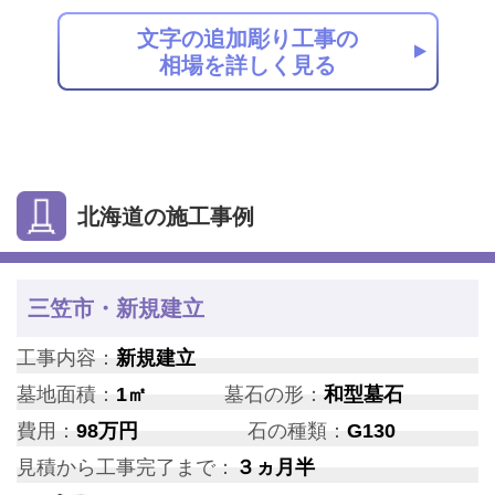
文字の追加彫り工事の
相場を詳しく見る
北海道の施工事例
三笠市・新規建立
工事内容：
新規建立
墓地面積：
1㎡
墓石の形：
和型墓石
費用：
98万円
石の種類：
G130
見積から工事完了まで：
３ヵ月半