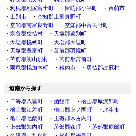
利尻郡利尻富士町
留萌郡小平町
留萌市
士別市
空知郡上富良野町
空知郡南富良野町
空知郡中富良野町
宗谷郡猿払村
天塩郡遠別町
天塩郡幌延町
天塩郡天塩町
天塩郡豊富町
苫前郡羽幌町
苫前郡初山別村
苫前郡苫前町
雨竜郡幌加内町
稚内市
勇払郡占冠村
道南から探す
二海郡八雲町
函館市
檜山郡厚沢部町
檜山郡江差町
檜山郡上ノ国町
北斗市
亀田郡七飯町
上磯郡木古内町
上磯郡知内町
茅部郡森町
茅部郡鹿部町
久遠郡せたな町
松前郡福島町