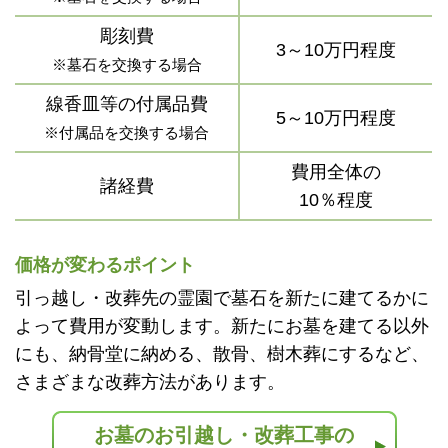
彫刻費
3～10万円程度
※墓石を交換する場合
線香皿等の付属品費
5～10万円程度
※付属品を交換する場合
費用全体の
諸経費
10％程度
価格が変わるポイント
引っ越し・改葬先の霊園で墓石を新たに建てるかに
よって費用が変動します。新たにお墓を建てる以外
にも、納骨堂に納める、散骨、樹木葬にするなど、
さまざまな改葬方法があります。
お墓のお引越し・改葬工事の