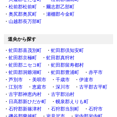
松前郡松前町
爾志郡乙部町
奥尻郡奥尻町
瀬棚郡今金町
山越郡長万部町
道央から探す
虻田郡喜茂別町
虻田郡倶知安町
虻田郡京極町
虻田郡真狩村
虻田郡ニセコ町
虻田郡留寿都村
虻田郡洞爺湖町
虻田郡豊浦町
赤平市
芦別市
美唄市
千歳市
伊達市
江別市
恵庭市
深川市
古平郡古平町
古宇郡神恵内村
古宇郡泊村
日高郡新ひだか町
幌泉郡えりも町
石狩郡新篠津村
石狩郡当別町
石狩市
磯谷郡蘭越町
岩見沢市
岩内郡岩内町