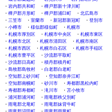
岩内郡共和町
樺戸郡新十津川町
樺戸郡月形町
樺戸郡浦臼町
北広島市
三笠市
室蘭市
新冠郡新冠町
登別市
小樽市
様似郡様似町
札幌市
札幌市厚別区
札幌市中央区
札幌市東区
札幌市北区
札幌市清田区
札幌市南区
札幌市西区
札幌市白石区
札幌市手稲区
札幌市豊平区
沙流郡平取町
沙流郡日高町
積丹郡積丹町
島牧郡島牧村
白老郡白老町
空知郡上砂川町
空知郡奈井江町
空知郡南幌町
砂川市
寿都郡黒松内町
寿都郡寿都町
滝川市
苫小牧市
浦河郡浦河町
雨竜郡秩父別町
雨竜郡北竜町
雨竜郡妹背牛町
雨竜郡沼田町
雨竜郡雨竜町