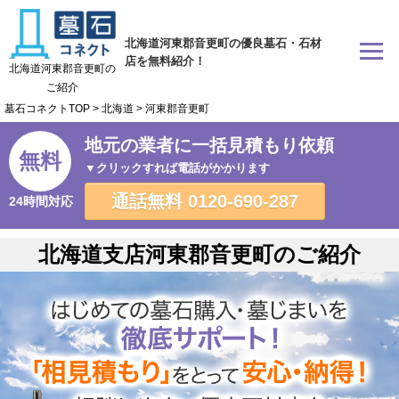
北海道河東郡音更町の優良墓石・石材
店を無料紹介！
北海道河東郡音更町の
ご紹介
墓石コネクトTOP
>
北海道
>
河東郡音更町
地元の業者に一括見積もり依頼
無料
▼クリックすれば電話がかかります
通話無料
0120-690-287
24時間対応
北海道支店河東郡音更町のご紹介