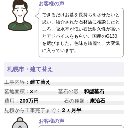
お客様の声
できるだけお墓を長持ちをさせたいと
思い、紹介された石材店に相談したと
ころ、吸水率が低い石は耐久性が高い
とアドバイスをもらい、国産のG130
を選びました。色味も綺麗で、大変気
に入っています。
札幌市・建て替え
工事内容：
建て替え
墓地面積：
3㎡
墓石の形：
和型墓石
費用：
200万円
石の種類：
庵治石
見積から工事完了まで：
２ヵ月半
お客様の声