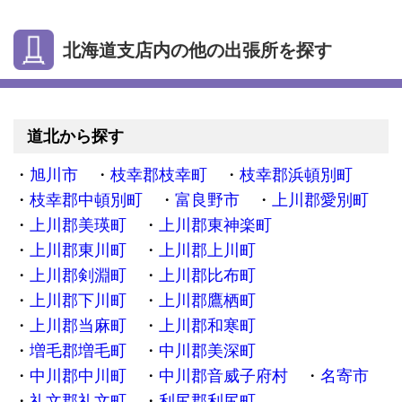
北海道支店内の他の出張所を探す
道北から探す
旭川市
枝幸郡枝幸町
枝幸郡浜頓別町
枝幸郡中頓別町
富良野市
上川郡愛別町
上川郡美瑛町
上川郡東神楽町
上川郡東川町
上川郡上川町
上川郡剣淵町
上川郡比布町
上川郡下川町
上川郡鷹栖町
上川郡当麻町
上川郡和寒町
増毛郡増毛町
中川郡美深町
中川郡中川町
中川郡音威子府村
名寄市
礼文郡礼文町
利尻郡利尻町