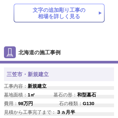
文字の追加彫り工事の
相場を詳しく見る
北海道の施工事例
三笠市・新規建立
工事内容：
新規建立
墓地面積：
1㎡
墓石の形：
和型墓石
費用：
98万円
石の種類：
G130
見積から工事完了まで：
３ヵ月半