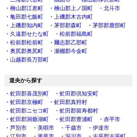
檜山郡江差町
檜山郡上ノ国町
北斗市
亀田郡七飯町
上磯郡木古内町
上磯郡知内町
茅部郡森町
茅部郡鹿部町
久遠郡せたな町
松前郡福島町
松前郡松前町
爾志郡乙部町
奥尻郡奥尻町
瀬棚郡今金町
山越郡長万部町
道央から探す
虻田郡喜茂別町
虻田郡倶知安町
虻田郡京極町
虻田郡真狩村
虻田郡ニセコ町
虻田郡留寿都村
虻田郡洞爺湖町
虻田郡豊浦町
赤平市
芦別市
美唄市
千歳市
伊達市
江別市
恵庭市
深川市
古平郡古平町