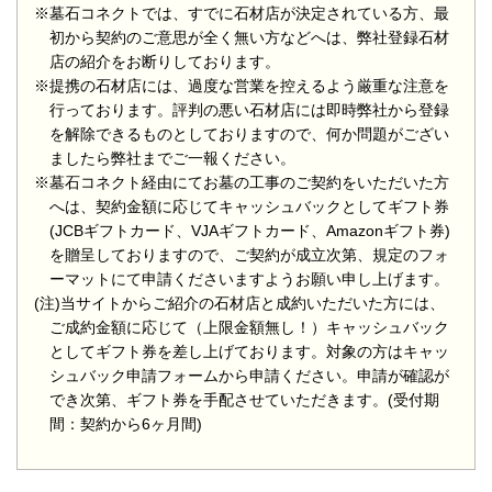
※墓石コネクトでは、すでに石材店が決定されている方、最
初から契約のご意思が全く無い方などへは、弊社登録石材
店の紹介をお断りしております。
※提携の石材店には、過度な営業を控えるよう厳重な注意を
行っております。評判の悪い石材店には即時弊社から登録
を解除できるものとしておりますので、何か問題がござい
ましたら弊社までご一報ください。
※墓石コネクト経由にてお墓の工事のご契約をいただいた方
へは、契約金額に応じてキャッシュバックとしてギフト券
(JCBギフトカード、VJAギフトカード、Amazonギフト券)
を贈呈しておりますので、ご契約が成立次第、規定のフォ
ーマットにて申請くださいますようお願い申し上げます。
(注)当サイトからご紹介の石材店と成約いただいた方には、
ご成約金額に応じて（上限金額無し！）キャッシュバック
としてギフト券を差し上げております。対象の方はキャッ
シュバック申請フォームから申請ください。申請が確認が
でき次第、ギフト券を手配させていただきます。(受付期
間：契約から6ヶ月間)