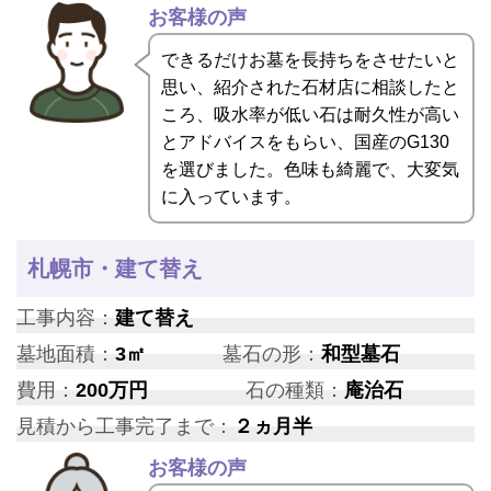
お客様の声
できるだけお墓を長持ちをさせたいと
思い、紹介された石材店に相談したと
ころ、吸水率が低い石は耐久性が高い
とアドバイスをもらい、国産のG130
を選びました。色味も綺麗で、大変気
に入っています。
札幌市・建て替え
工事内容：
建て替え
墓地面積：
3㎡
墓石の形：
和型墓石
費用：
200万円
石の種類：
庵治石
見積から工事完了まで：
２ヵ月半
お客様の声