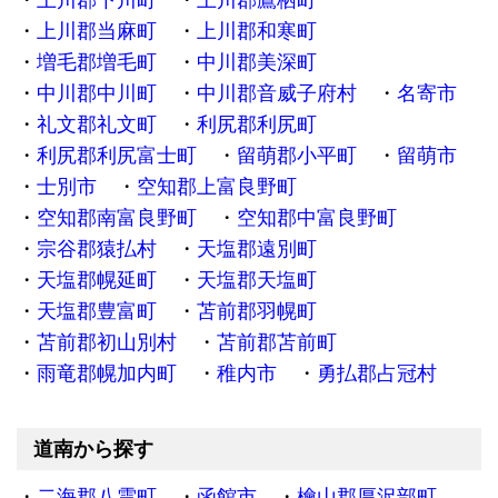
上川郡下川町
上川郡鷹栖町
上川郡当麻町
上川郡和寒町
増毛郡増毛町
中川郡美深町
中川郡中川町
中川郡音威子府村
名寄市
礼文郡礼文町
利尻郡利尻町
利尻郡利尻富士町
留萌郡小平町
留萌市
士別市
空知郡上富良野町
空知郡南富良野町
空知郡中富良野町
宗谷郡猿払村
天塩郡遠別町
天塩郡幌延町
天塩郡天塩町
天塩郡豊富町
苫前郡羽幌町
苫前郡初山別村
苫前郡苫前町
雨竜郡幌加内町
稚内市
勇払郡占冠村
道南から探す
二海郡八雲町
函館市
檜山郡厚沢部町