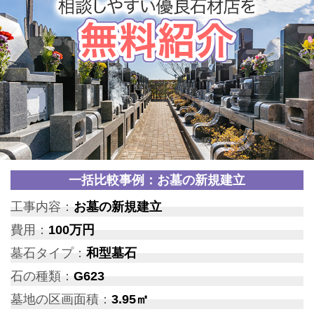
一括比較事例：お墓の新規建立
工事内容：
お墓の新規建立
費用：
100万円
墓石タイプ：
和型墓石
石の種類：
G623
墓地の区画面積：
3.95㎡