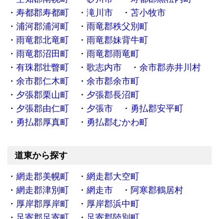
寿都郡寿都町
滝川市
苫小牧市
浦河郡浦河町
雨竜郡秩父別町
雨竜郡北竜町
雨竜郡妹背牛町
雨竜郡沼田町
雨竜郡雨竜町
有珠郡壮瞥町
歌志内市
余市郡赤井川村
余市郡仁木町
余市郡余市町
夕張郡栗山町
夕張郡長沼町
夕張郡由仁町
夕張市
勇払郡安平町
勇払郡厚真町
勇払郡むかわ町
道東から探す
網走郡美幌町
網走郡大空町
網走郡津別町
網走市
阿寒郡鶴居村
厚岸郡厚岸町
厚岸郡浜中町
足寄郡足寄町
足寄郡陸別町