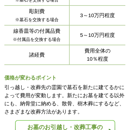
彫刻費
3～10万円程度
※墓石を交換する場合
線香皿等の付属品費
5～10万円程度
※付属品を交換する場合
費用全体の
諸経費
10％程度
価格が変わるポイント
引っ越し・改葬先の霊園で墓石を新たに建てるかに
よって費用が変動します。新たにお墓を建てる以外
にも、納骨堂に納める、散骨、樹木葬にするなど、
さまざまな改葬方法があります。
お墓のお引越し・改葬工事の