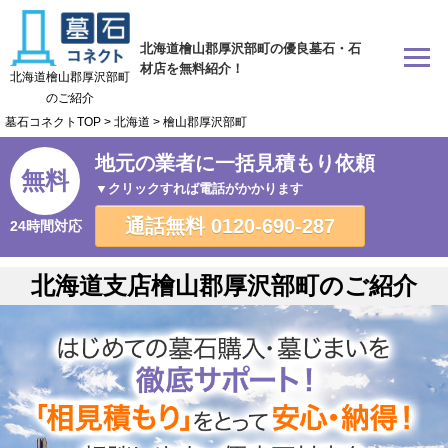
北海道檜山郡厚沢部町の優良墓石・石
材店を無料紹介！
北海道檜山郡厚沢部町
のご紹介
墓石コネクトTOP
>
北海道
>
檜山郡厚沢部町
地元の業者に一括見積もり依頼
無料
▼クリックすれば電話がかかります
通話無料
0120-690-287
24時間対応
北海道支店檜山郡厚沢部町のご紹介