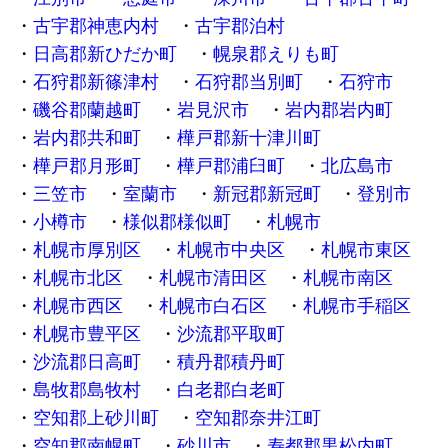
古宇郡神恵内村
古宇郡泊村
日高郡新ひだか町
幌泉郡えりも町
石狩郡新篠津村
石狩郡当別町
石狩市
磯谷郡蘭越町
岩見沢市
岩内郡岩内町
岩内郡共和町
樺戸郡新十津川町
樺戸郡月形町
樺戸郡浦臼町
北広島市
三笠市
室蘭市
新冠郡新冠町
登別市
小樽市
様似郡様似町
札幌市
札幌市厚別区
札幌市中央区
札幌市東区
札幌市北区
札幌市清田区
札幌市南区
札幌市西区
札幌市白石区
札幌市手稲区
札幌市豊平区
沙流郡平取町
沙流郡日高町
積丹郡積丹町
島牧郡島牧村
白老郡白老町
空知郡上砂川町
空知郡奈井江町
空知郡南幌町
砂川市
寿都郡黒松内町