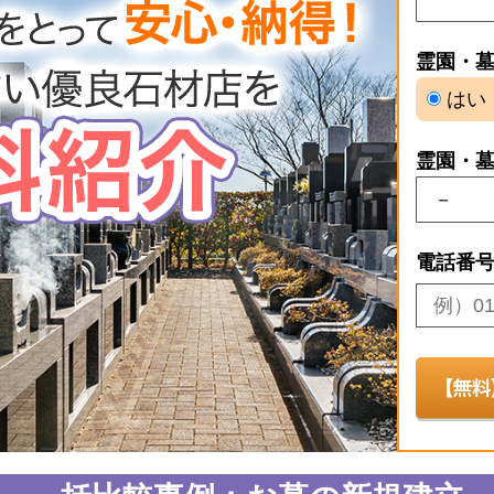
霊園・
はい
霊園・
電話番