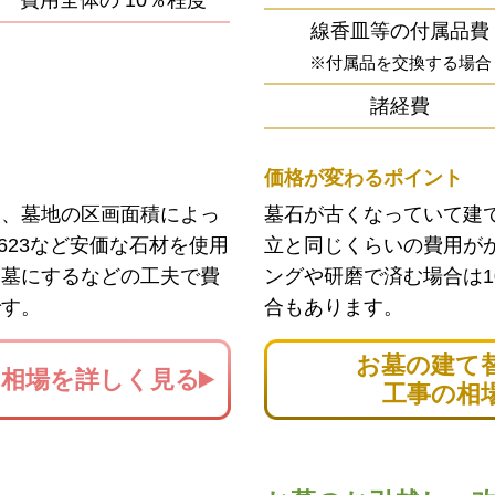
費用全体の
10％程度
線香皿等の付属品費
※付属品を交換する場合
諸経費
価格が変わるポイント
ン、墓地の区画面積によっ
墓石が古くなっていて建
623など安価な石材を使用
立と同じくらいの費用が
お墓にするなどの工夫で費
ングや研磨で済む場合は1
です。
合もあります。
お墓の建て
の
相場を詳しく見る
工事の相