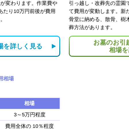
用が変わります。作業費や
引っ越し・改葬先の霊園
あたり10万円前後が費用
て費用が変動します。新
す。
骨堂に納める、散骨、樹
葬方法があります。
お墓のお引
場を
詳しく見る
相場を
用相場
相場
3～5万円程度
費用全体の
10％程度