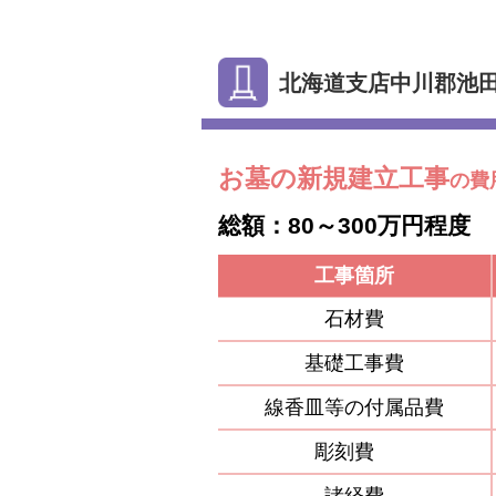
北海道支店中川郡池
お墓の新規建立工事
の費
総額：80～300万円程度
工事箇所
石材費
基礎工事費
線香皿等の付属品費
彫刻費