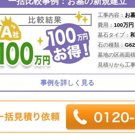
一括比較事例：お墓の新規建立
工事内容：
お
費用：
100万円
墓石タイプ：
石の種類：
G62
墓地の区画面
見積りから工
事例を詳しく見る