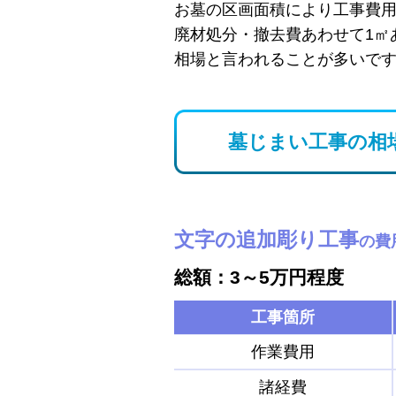
お墓の区画面積により工事費
廃材処分・撤去費あわせて1㎡
相場と言われることが多いで
墓じまい工事の相
文字の追加彫り工事
の費
総額：3～5万円程度
工事箇所
作業費用
諸経費