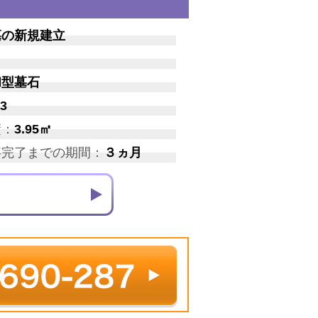
墓の新規建立
和型墓石
3
積：
3.95㎡
事完了までの期間：
３ヵ月