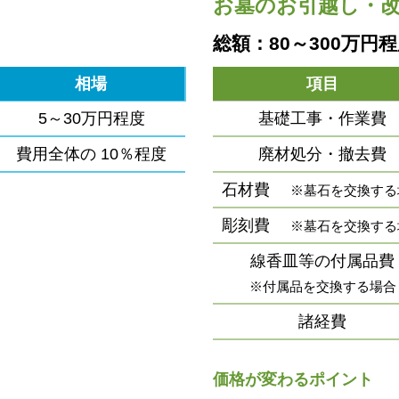
お墓のお引越し・
総額：80～300万円
相場
項目
5～30万円程度
基礎工事・作業費
費用全体の
10％程度
廃材処分・撤去費
石材費
※墓石を交換する
彫刻費
※墓石を交換する
線香皿等の付属品費
※付属品を交換する場合
諸経費
価格が変わるポイント