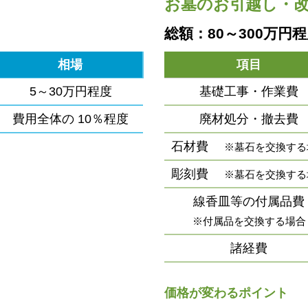
お墓のお引越し・
総額：80～300万円
相場
項目
5～30万円程度
基礎工事・作業費
費用全体の
10％程度
廃材処分・撤去費
石材費
※墓石を交換する
彫刻費
※墓石を交換する
線香皿等の付属品費
※付属品を交換する場合
諸経費
価格が変わるポイント