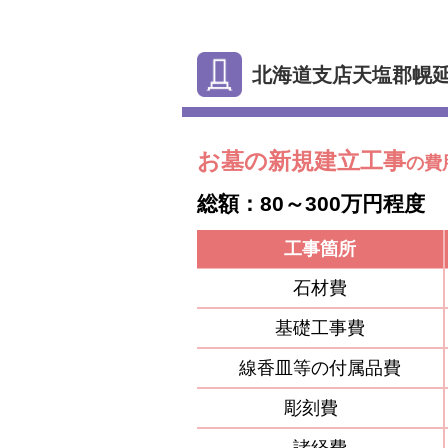
北海道支店天塩郡幌
お墓の新規建立工事
の費
総額：80～300万円程度
工事箇所
石材費
基礎工事費
線香皿等の付属品費
彫刻費