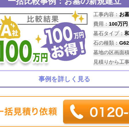
一括比較事例：お墓の新規建立
工事内容：
お
費用：
100万円
墓石タイプ：
石の種類：
G62
墓地の区画面
見積りから工
事例を詳しく見る