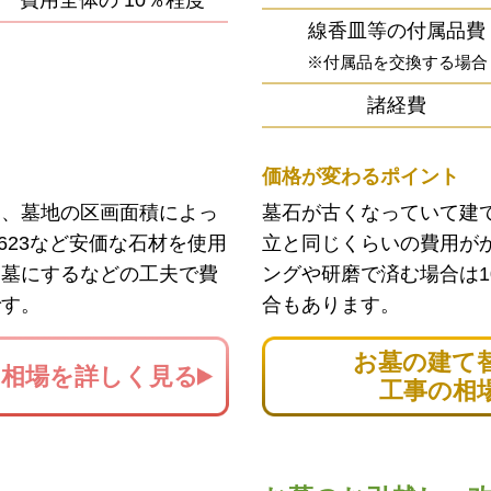
費用全体の
10％程度
線香皿等の付属品費
※付属品を交換する場合
諸経費
価格が変わるポイント
ン、墓地の区画面積によっ
墓石が古くなっていて建
623など安価な石材を使用
立と同じくらいの費用が
お墓にするなどの工夫で費
ングや研磨で済む場合は1
です。
合もあります。
お墓の建て
の
相場を詳しく見る
工事の相