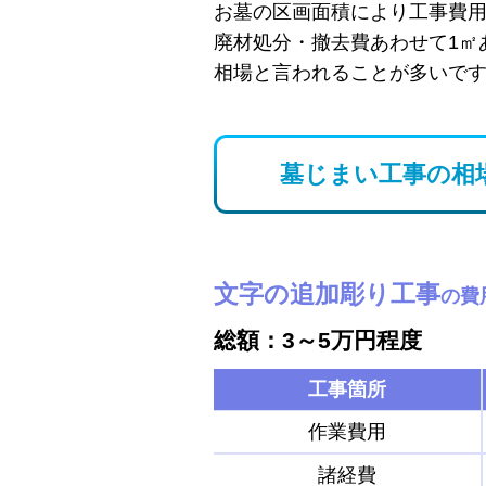
お墓の区画面積により工事費
廃材処分・撤去費あわせて1㎡
相場と言われることが多いで
墓じまい工事の相
文字の追加彫り工事
の費
総額：3～5万円程度
工事箇所
作業費用
諸経費