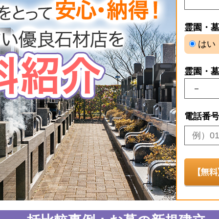
霊園・
はい
霊園・
電話番