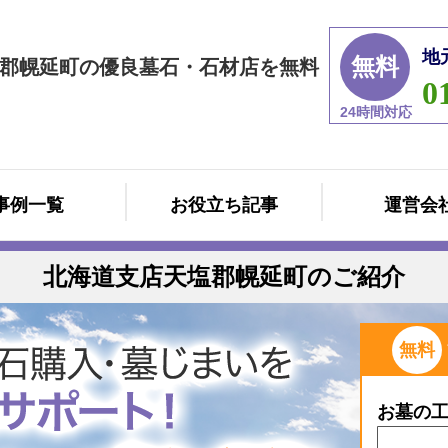
地
無料
郡幌延町の優良墓石・石材店を無料
0
24時間対応
事例一覧
お役立ち記事
運営会
北海道支店天塩郡幌延町のご紹介
無料
お墓の