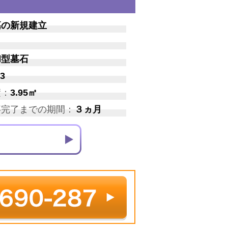
墓の新規建立
和型墓石
3
積：
3.95㎡
事完了までの期間：
３ヵ月