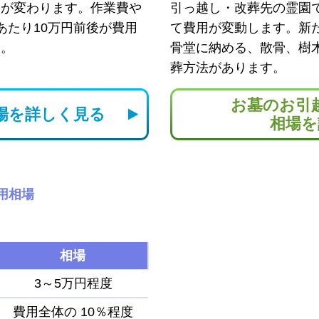
用が変わります。作業費や
引っ越し・改葬先の霊園
あたり10万円前後が費用
て費用が変動します。新
す。
骨堂に納める、散骨、樹
葬方法があります。
お墓のお引
場を
詳しく見る
相場を
用相場
相場
3～5万円程度
費用全体の
10％程度