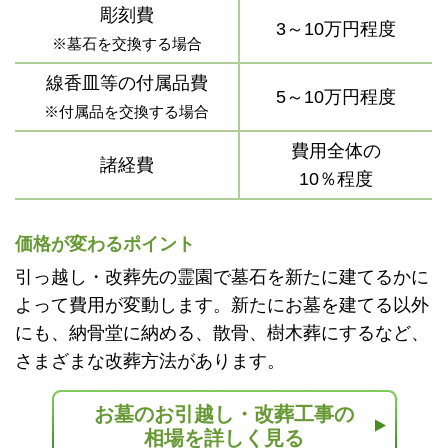
彫刻費
3～10万円程度
※墓石を交換する場合
線香皿等の付属品費
5～10万円程度
※付属品を交換する場合
費用全体の
諸経費
10％程度
価格が変わるポイント
引っ越し・改葬先の霊園で墓石を新たに建てるかに
よって費用が変動します。新たにお墓を建てる以外
にも、納骨堂に納める、散骨、樹木葬にするなど、
さまざまな改葬方法があります。
お墓のお引越し・改葬工事の
相場を詳しく見る