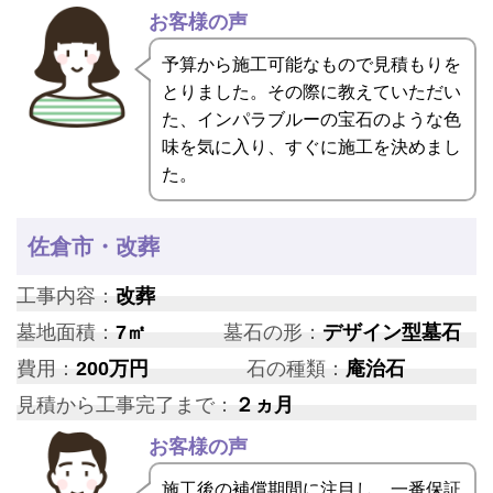
お客様の声
予算から施工可能なもので見積もりを
とりました。その際に教えていただい
た、インパラブルーの宝石のような色
味を気に入り、すぐに施工を決めまし
た。
佐倉市・改葬
工事内容：
改葬
墓地面積：
7㎡
墓石の形：
デザイン型墓石
費用：
200万円
石の種類：
庵治石
見積から工事完了まで：
２ヵ月
お客様の声
施工後の補償期間に注目し、一番保証