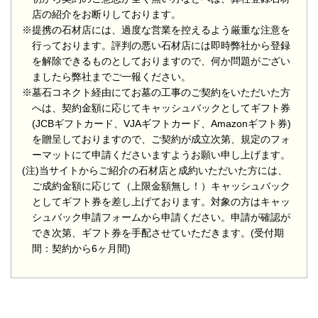
店の紹介をお断りしております。
※提携の石材店には、過度な営業を控えるよう厳重な注意を
行っております。評判の悪い石材店には即時弊社から登録
を解除できるものとしておりますので、何か問題がござい
ましたら弊社までご一報ください。
※墓石コネクト経由にてお墓の工事のご契約をいただいた方
へは、契約金額に応じてキャッシュバックとしてギフト券
(JCBギフトカード、VJAギフトカード、Amazonギフト券)
を贈呈しておりますので、ご契約が成立次第、規定のフォ
ーマットにて申請くださいますようお願い申し上げます。
(注)当サイトからご紹介の石材店と成約いただいた方には、
ご成約金額に応じて（上限金額無し！）キャッシュバック
としてギフト券を差し上げております。対象の方はキャッ
シュバック申請フォームから申請ください。申請が確認が
でき次第、ギフト券を手配させていただきます。(受付期
間：契約から6ヶ月間)