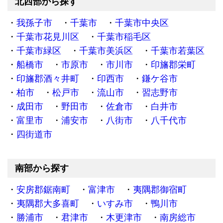
北西部から探す
我孫子市
千葉市
千葉市中央区
千葉市花見川区
千葉市稲毛区
千葉市緑区
千葉市美浜区
千葉市若葉区
船橋市
市原市
市川市
印旛郡栄町
印旛郡酒々井町
印西市
鎌ケ谷市
柏市
松戸市
流山市
習志野市
成田市
野田市
佐倉市
白井市
富里市
浦安市
八街市
八千代市
四街道市
南部から探す
安房郡鋸南町
富津市
夷隅郡御宿町
夷隅郡大多喜町
いすみ市
鴨川市
勝浦市
君津市
木更津市
南房総市