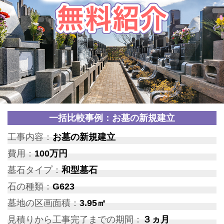
一括比較事例：お墓の新規建立
工事内容：
お墓の新規建立
費用：
100万円
墓石タイプ：
和型墓石
石の種類：
G623
墓地の区画面積：
3.95㎡
見積りから工事完了までの期間：
３ヵ月