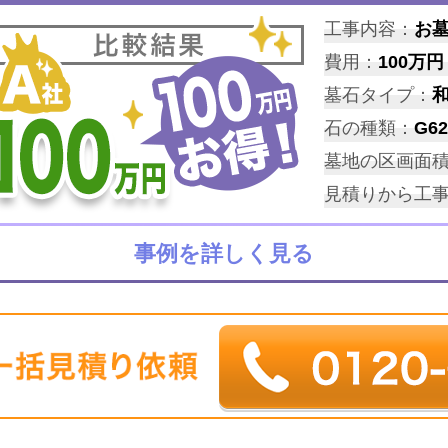
工事内容：
お
費用：
100万円
墓石タイプ：
石の種類：
G62
墓地の区画面
見積りから工
事例を詳しく見る