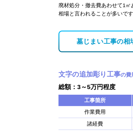
廃材処分・撤去費あわせて1㎡
相場と言われることが多いで
墓じまい工事の相
文字の追加彫り工事
の費
総額：3～5万円程度
工事箇所
作業費用
諸経費