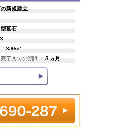
墓の新規建立
和型墓石
3
積：
3.95㎡
事完了までの期間：
３ヵ月