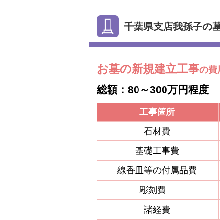
千葉県支店我孫子の
お墓の新規建立工事
の費
総額：80～300万円程度
工事箇所
石材費
基礎工事費
線香皿等の付属品費
彫刻費
諸経費