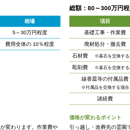
総額：80～300万円
相場
項目
5～30万円程度
基礎工事・作業費
費用全体の
10％程度
廃材処分・撤去費
石材費
※墓石を交換する
彫刻費
※墓石を交換する
線香皿等の付属品費
※付属品を交換する場合
諸経費
価格が変わるポイント
用が変わります。作業費や
引っ越し・改葬先の霊園