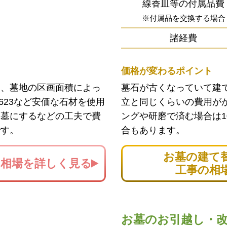
線香皿等の付属品費
※付属品を交換する場合
諸経費
価格が変わるポイント
ン、墓地の区画面積によっ
墓石が古くなっていて建
623など安価な石材を使用
立と同じくらいの費用が
お墓にするなどの工夫で費
ングや研磨で済む場合は1
です。
合もあります。
お墓の建て
の
相場を詳しく見る
工事の相
お墓のお引越し・