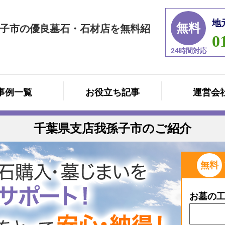
地
無料
子市の優良墓石・石材店を無料紹
0
24時間対応
事例一覧
お役立ち記事
運営会
千葉県支店我孫子市のご紹介
無料
お墓の