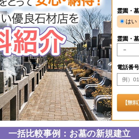
霊園・
はい
霊園・
電話番
一括比較事例：お墓の新規建立