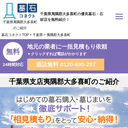
千葉県夷隅郡大多喜町の優良墓石・石
材店を無料紹介！
千葉県夷隅郡大多喜町
のご紹介
墓石コネクトTOP
>
千葉県
>
夷隅郡大多喜町
地元の業者に一括見積もり依頼
無料
▼クリックすれば電話がかかります
通話無料
0120-690-287
24時間対応
千葉県支店夷隅郡大多喜町のご紹介