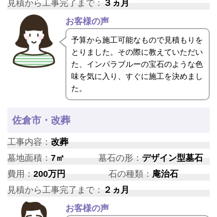
見積から工事完了まで：
３ヵ月
お客様の声
予算から施工可能なもので見積もりを
とりました。その際に教えていただい
た、インパラブルーの宝石のような色
味を気に入り、すぐに施工を決めまし
た。
佐倉市・改葬
工事内容：
改葬
墓地面積：
7㎡
墓石の形：
デザイン型墓石
費用：
200万円
石の種類：
庵治石
見積から工事完了まで：
２ヵ月
お客様の声