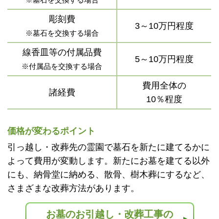
彫刻費
3～10万円程度
※墓石を交換する場合
線香皿等の付属品費
5～10万円程度
※付属品を交換する場合
費用全体の
諸経費
10％程度
価格が変わるポイント
引っ越し・改葬先の霊園で墓石を新たに建てるかに
よって費用が変動します。新たにお墓を建てる以外
にも、納骨堂に納める、散骨、樹木葬にするなど、
さまざまな改葬方法があります。
お墓のお引越し・改葬工事の