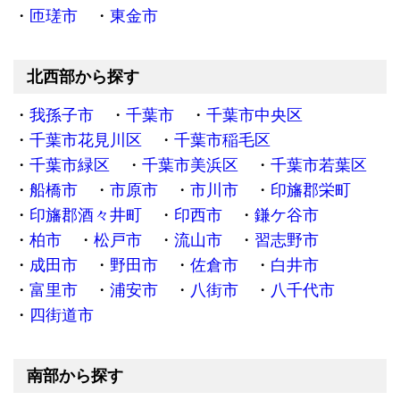
匝瑳市
東金市
北西部から探す
我孫子市
千葉市
千葉市中央区
千葉市花見川区
千葉市稲毛区
千葉市緑区
千葉市美浜区
千葉市若葉区
船橋市
市原市
市川市
印旛郡栄町
印旛郡酒々井町
印西市
鎌ケ谷市
柏市
松戸市
流山市
習志野市
成田市
野田市
佐倉市
白井市
富里市
浦安市
八街市
八千代市
四街道市
南部から探す