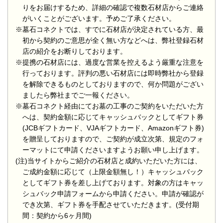
りをお届けするため、詳細の確認で複数石材店からご連絡
がいくことがございます。予めご了承ください。
※墓石コネクトでは、すでに石材店が決定されている方、最
初から契約のご意思が全く無い方などへは、弊社登録石材
店の紹介をお断りしております。
※提携の石材店には、過度な営業を控えるよう厳重な注意を
行っております。評判の悪い石材店には即時弊社から登録
を解除できるものとしておりますので、何か問題がござい
ましたら弊社までご一報ください。
※墓石コネクト経由にてお墓の工事のご契約をいただいた方
へは、契約金額に応じてキャッシュバックとしてギフト券
(JCBギフトカード、VJAギフトカード、Amazonギフト券)
を贈呈しておりますので、ご契約が成立次第、規定のフォ
ーマットにて申請くださいますようお願い申し上げます。
(注)当サイトからご紹介の石材店と成約いただいた方には、
ご成約金額に応じて（上限金額無し！）キャッシュバック
としてギフト券を差し上げております。対象の方はキャッ
シュバック申請フォームから申請ください。申請が確認が
でき次第、ギフト券を手配させていただきます。(受付期
間：契約から6ヶ月間)