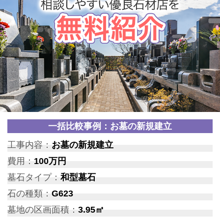
一括比較事例：お墓の新規建立
工事内容：
お墓の新規建立
費用：
100万円
墓石タイプ：
和型墓石
石の種類：
G623
墓地の区画面積：
3.95㎡