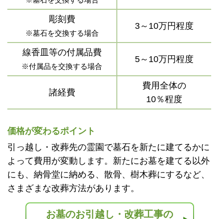
彫刻費
3～10万円程度
※墓石を交換する場合
線香皿等の付属品費
5～10万円程度
※付属品を交換する場合
費用全体の
諸経費
10％程度
価格が変わるポイント
引っ越し・改葬先の霊園で墓石を新たに建てるかに
よって費用が変動します。新たにお墓を建てる以外
にも、納骨堂に納める、散骨、樹木葬にするなど、
さまざまな改葬方法があります。
お墓のお引越し・改葬工事の