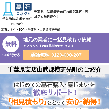
千葉県山武郡横芝光町の優良墓石・石
材店を無料紹介！
千葉県山武郡横芝光町
のご紹介
墓石コネクトTOP
>
千葉県
>
山武郡横芝光町
地元の業者に一括見積もり依頼
無料
▼クリックすれば電話がかかります
通話無料
0120-690-287
24時間対応
千葉県支店山武郡横芝光町のご紹介