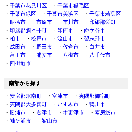
千葉市花見川区
千葉市稲毛区
千葉市緑区
千葉市美浜区
千葉市若葉区
船橋市
市原市
市川市
印旛郡栄町
印旛郡酒々井町
印西市
鎌ケ谷市
柏市
松戸市
流山市
習志野市
成田市
野田市
佐倉市
白井市
富里市
浦安市
八街市
八千代市
四街道市
南部から探す
安房郡鋸南町
富津市
夷隅郡御宿町
夷隅郡大多喜町
いすみ市
鴨川市
勝浦市
君津市
木更津市
南房総市
袖ケ浦市
館山市