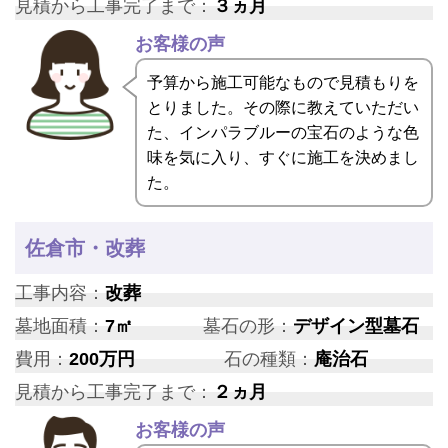
見積から工事完了まで：
３ヵ月
お客様の声
予算から施工可能なもので見積もりを
とりました。その際に教えていただい
た、インパラブルーの宝石のような色
味を気に入り、すぐに施工を決めまし
た。
佐倉市・改葬
工事内容：
改葬
墓地面積：
7㎡
墓石の形：
デザイン型墓石
費用：
200万円
石の種類：
庵治石
見積から工事完了まで：
２ヵ月
お客様の声