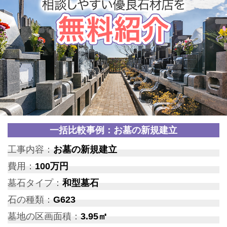
一括比較事例：お墓の新規建立
工事内容：
お墓の新規建立
費用：
100万円
墓石タイプ：
和型墓石
石の種類：
G623
墓地の区画面積：
3.95㎡