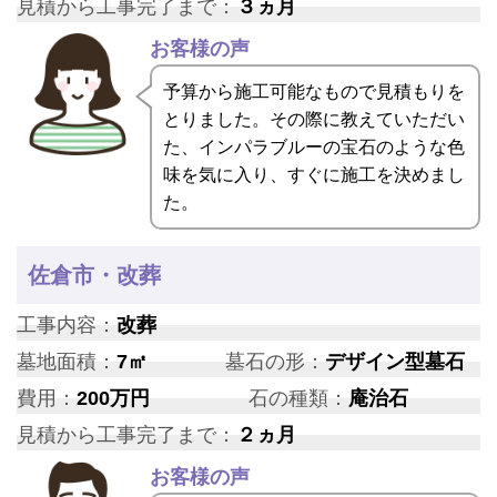
見積から工事完了まで：
３ヵ月
お客様の声
予算から施工可能なもので見積もりを
とりました。その際に教えていただい
た、インパラブルーの宝石のような色
味を気に入り、すぐに施工を決めまし
た。
佐倉市・改葬
工事内容：
改葬
墓地面積：
7㎡
墓石の形：
デザイン型墓石
費用：
200万円
石の種類：
庵治石
見積から工事完了まで：
２ヵ月
お客様の声