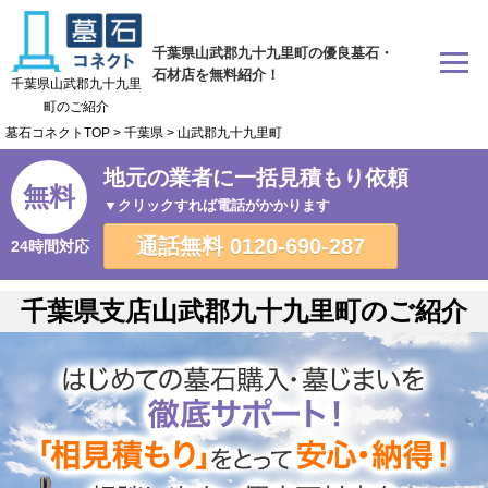
千葉県山武郡九十九里町の優良墓石・
石材店を無料紹介！
千葉県山武郡九十九里
町のご紹介
墓石コネクトTOP
>
千葉県
>
山武郡九十九里町
地元の業者に一括見積もり依頼
無料
▼クリックすれば電話がかかります
通話無料
0120-690-287
24時間対応
千葉県支店山武郡九十九里町のご紹介