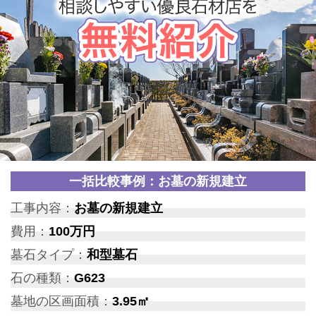
一括比較事例：お墓の新規建立
工事内容：
お墓の新規建立
費用：
100万円
墓石タイプ：
和型墓石
石の種類：
G623
墓地の区画面積：
3.95㎡