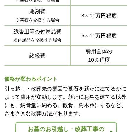
彫刻費
3～10万円程度
※墓石を交換する場合
線香皿等の付属品費
5～10万円程度
※付属品を交換する場合
費用全体の
諸経費
10％程度
価格が変わるポイント
引っ越し・改葬先の霊園で墓石を新たに建てるかに
よって費用が変動します。新たにお墓を建てる以外
にも、納骨堂に納める、散骨、樹木葬にするなど、
さまざまな改葬方法があります。
お墓のお引越し・改葬工事の