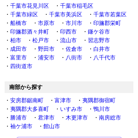
千葉市花見川区
千葉市稲毛区
千葉市緑区
千葉市美浜区
千葉市若葉区
船橋市
市原市
市川市
印旛郡栄町
印旛郡酒々井町
印西市
鎌ケ谷市
柏市
松戸市
流山市
習志野市
成田市
野田市
佐倉市
白井市
富里市
浦安市
八街市
八千代市
四街道市
南部から探す
安房郡鋸南町
富津市
夷隅郡御宿町
夷隅郡大多喜町
いすみ市
鴨川市
勝浦市
君津市
木更津市
南房総市
袖ケ浦市
館山市