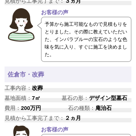
見積から工事完了まで：
３ヵ月
お客様の声
予算から施工可能なもので見積もりを
とりました。その際に教えていただい
た、インパラブルーの宝石のような色
味を気に入り、すぐに施工を決めまし
た。
佐倉市・改葬
工事内容：
改葬
墓地面積：
7㎡
墓石の形：
デザイン型墓石
費用：
200万円
石の種類：
庵治石
見積から工事完了まで：
２ヵ月
お客様の声