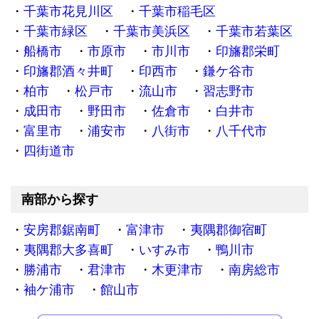
千葉市花見川区
千葉市稲毛区
千葉市緑区
千葉市美浜区
千葉市若葉区
船橋市
市原市
市川市
印旛郡栄町
印旛郡酒々井町
印西市
鎌ケ谷市
柏市
松戸市
流山市
習志野市
成田市
野田市
佐倉市
白井市
富里市
浦安市
八街市
八千代市
四街道市
南部から探す
安房郡鋸南町
富津市
夷隅郡御宿町
夷隅郡大多喜町
いすみ市
鴨川市
勝浦市
君津市
木更津市
南房総市
袖ケ浦市
館山市