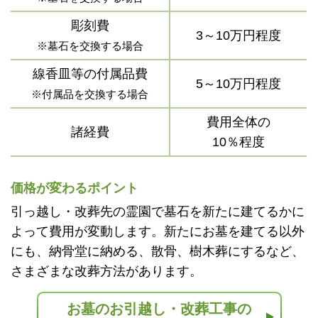
彫刻費
3～10万円程度
※墓石を交換する場合
線香皿等の付属品費
5～10万円程度
※付属品を交換する場合
費用全体の
諸経費
10％程度
価格が変わるポイント
引っ越し・改葬先の霊園で墓石を新たに建てるかに
よって費用が変動します。新たにお墓を建てる以外
にも、納骨堂に納める、散骨、樹木葬にするなど、
さまざまな改葬方法があります。
お墓のお引越し・改葬工事の