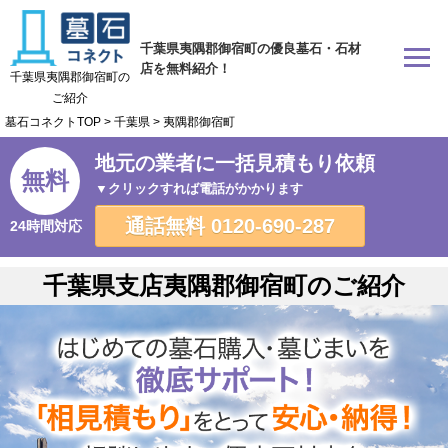
千葉県夷隅郡御宿町の優良墓石・石材
店を無料紹介！
千葉県夷隅郡御宿町の
ご紹介
墓石コネクトTOP
>
千葉県
>
夷隅郡御宿町
地元の業者に一括見積もり依頼
無料
▼クリックすれば電話がかかります
通話無料
0120-690-287
24時間対応
千葉県支店夷隅郡御宿町のご紹介