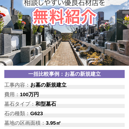
一括比較事例：お墓の新規建立
工事内容：
お墓の新規建立
費用：
100万円
墓石タイプ：
和型墓石
石の種類：
G623
墓地の区画面積：
3.95㎡