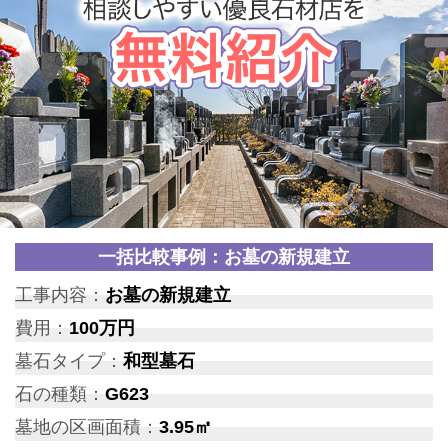
一括比較事例：お墓の新規建立
工事内容：
お墓の新規建立
費用：
100万円
墓石タイプ：
和型墓石
石の種類：
G623
墓地の区画面積：
3.95㎡