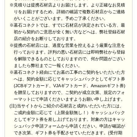
※見積りは提携石材店よりお届けします。より正確なお見積
りをお届けするため、詳細の確認で複数石材店からご連絡
がいくことがございます。予めご了承ください。
※墓石コネクトでは、すでに石材店が決定されている方、最
初から契約のご意思が全く無い方などへは、弊社登録石材
店の紹介をお断りしております。
※提携の石材店には、過度な営業を控えるよう厳重な注意を
行っております。評判の悪い石材店には即時弊社から登録
を解除できるものとしておりますので、何か問題がござい
ましたら弊社までご一報ください。
※墓石コネクト経由にてお墓の工事のご契約をいただいた方
へは、契約金額に応じてキャッシュバックとしてギフト券
(JCBギフトカード、VJAギフトカード、Amazonギフト券)
を贈呈しておりますので、ご契約が成立次第、規定のフォ
ーマットにて申請くださいますようお願い申し上げます。
(注)当サイトからご紹介の石材店と成約いただいた方には、
ご成約金額に応じて（上限金額無し！）キャッシュバック
としてギフト券を差し上げております。対象の方はキャッ
シュバック申請フォームから申請ください。申請が確認が
でき次第、ギフト券を手配させていただきます。(受付期