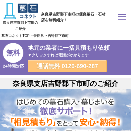
奈良県吉野郡下市町の優良墓石・石材
店を無料紹介！
奈良県吉野郡下市町の
ご紹介
墓石コネクトTOP
>
奈良県
>
吉野郡下市町
地元の業者に一括見積もり依頼
無料
▼クリックすれば電話がかかります
通話無料
0120-690-287
24時間対応
奈良県支店吉野郡下市町のご紹介