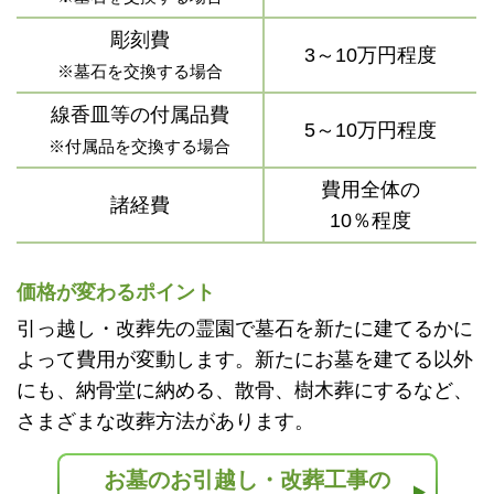
彫刻費
3～10万円程度
※墓石を交換する場合
線香皿等の付属品費
5～10万円程度
※付属品を交換する場合
費用全体の
諸経費
10％程度
価格が変わるポイント
引っ越し・改葬先の霊園で墓石を新たに建てるかに
よって費用が変動します。新たにお墓を建てる以外
にも、納骨堂に納める、散骨、樹木葬にするなど、
さまざまな改葬方法があります。
お墓のお引越し・改葬工事の