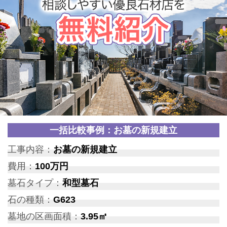
一括比較事例：お墓の新規建立
工事内容：
お墓の新規建立
費用：
100万円
墓石タイプ：
和型墓石
石の種類：
G623
墓地の区画面積：
3.95㎡