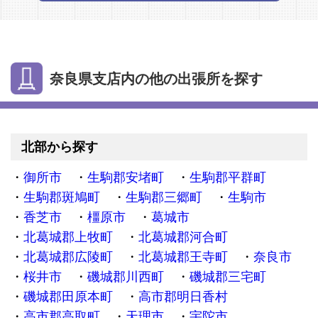
奈良県支店内の他の出張所を探す
北部から探す
御所市
生駒郡安堵町
生駒郡平群町
生駒郡斑鳩町
生駒郡三郷町
生駒市
香芝市
橿原市
葛城市
北葛城郡上牧町
北葛城郡河合町
北葛城郡広陵町
北葛城郡王寺町
奈良市
桜井市
磯城郡川西町
磯城郡三宅町
磯城郡田原本町
高市郡明日香村
高市郡高取町
天理市
宇陀市