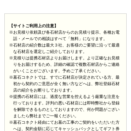
【サイトご利用上の注意】
※お見積り依頼及び各石材店からのお見積り提示、各種お電
話・メールでの相談はすべて「無料」になります。
※石材店の紹介数は最大３社、お客様のご要望に沿って最適
な石材店を選定しご紹介しております。
※見積りは提携石材店よりお届けします。より正確なお見積
りをお届けするため、詳細の確認で複数石材店からご連絡
がいくことがございます。予めご了承ください。
※墓石コネクトでは、すでに石材店が決定されている方、最
初から契約のご意思が全く無い方などへは、弊社登録石材
店の紹介をお断りしております。
※提携の石材店には、過度な営業を控えるよう厳重な注意を
行っております。評判の悪い石材店には即時弊社から登録
を解除できるものとしておりますので、何か問題がござい
ましたら弊社までご一報ください。
※墓石コネクト経由にてお墓の工事のご契約をいただいた方
へは、契約金額に応じてキャッシュバックとしてギフト券