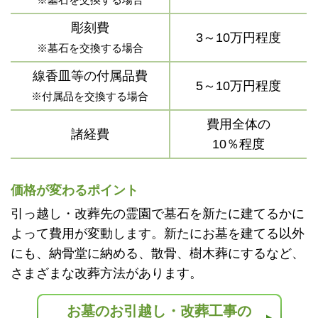
彫刻費
3～10万円程度
※墓石を交換する場合
線香皿等の付属品費
5～10万円程度
※付属品を交換する場合
費用全体の
諸経費
10％程度
価格が変わるポイント
引っ越し・改葬先の霊園で墓石を新たに建てるかに
よって費用が変動します。新たにお墓を建てる以外
にも、納骨堂に納める、散骨、樹木葬にするなど、
さまざまな改葬方法があります。
お墓のお引越し・改葬工事の