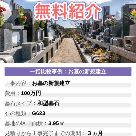
一括比較事例：お墓の新規建立
工事内容：
お墓の新規建立
費用：
100万円
墓石タイプ：
和型墓石
石の種類：
G623
墓地の区画面積：
3.95㎡
見積りから工事完了までの期間：
３ヵ月