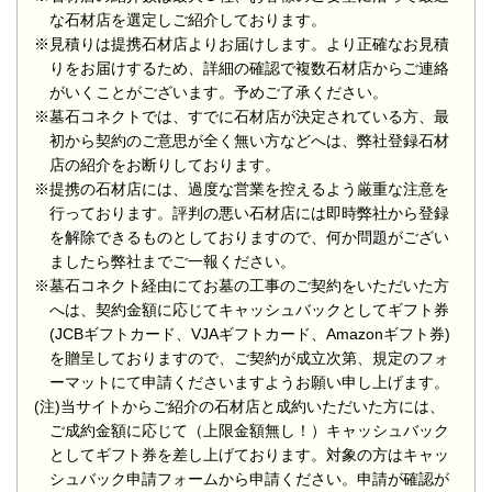
な石材店を選定しご紹介しております。
※見積りは提携石材店よりお届けします。より正確なお見積
りをお届けするため、詳細の確認で複数石材店からご連絡
がいくことがございます。予めご了承ください。
※墓石コネクトでは、すでに石材店が決定されている方、最
初から契約のご意思が全く無い方などへは、弊社登録石材
店の紹介をお断りしております。
※提携の石材店には、過度な営業を控えるよう厳重な注意を
行っております。評判の悪い石材店には即時弊社から登録
を解除できるものとしておりますので、何か問題がござい
ましたら弊社までご一報ください。
※墓石コネクト経由にてお墓の工事のご契約をいただいた方
へは、契約金額に応じてキャッシュバックとしてギフト券
(JCBギフトカード、VJAギフトカード、Amazonギフト券)
を贈呈しておりますので、ご契約が成立次第、規定のフォ
ーマットにて申請くださいますようお願い申し上げます。
(注)当サイトからご紹介の石材店と成約いただいた方には、
ご成約金額に応じて（上限金額無し！）キャッシュバック
としてギフト券を差し上げております。対象の方はキャッ
シュバック申請フォームから申請ください。申請が確認が