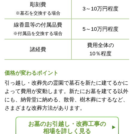
彫刻費
3～10万円程度
※墓石を交換する場合
線香皿等の付属品費
5～10万円程度
※付属品を交換する場合
費用全体の
諸経費
10％程度
価格が変わるポイント
引っ越し・改葬先の霊園で墓石を新たに建てるかに
よって費用が変動します。新たにお墓を建てる以外
にも、納骨堂に納める、散骨、樹木葬にするなど、
さまざまな改葬方法があります。
お墓のお引越し・改葬工事の
相場を詳しく見る