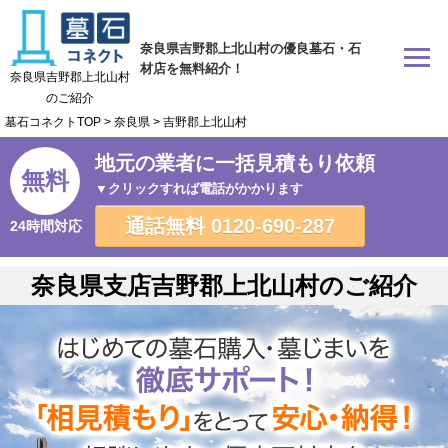
奈良県吉野郡上北山村の優良墓石・石
材店を無料紹介！
奈良県吉野郡上北山村
のご紹介
墓石コネクトTOP
>
奈良県
>
吉野郡上北山村
地元の業者に一括見積もり依頼
無料
▼クリックすれば電話がかかります
通話無料
0120-690-287
24時間対応
奈良県支店吉野郡上北山村のご紹介