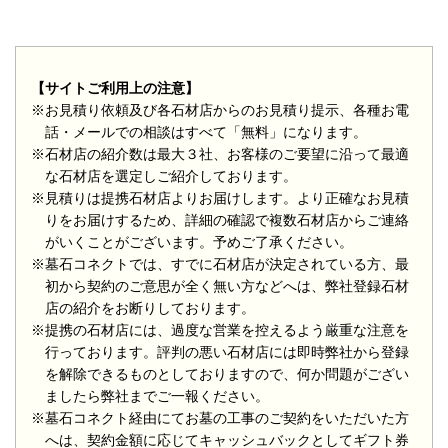
【サイトご利用上の注意】
※お見積り依頼及び各石材店からのお見積り提示、各種お電
話・メールでの相談はすべて「無料」になります。
※石材店の紹介数は最大３社、お客様のご要望に沿って最適
な石材店を選定しご紹介しております。
※見積りは提携石材店よりお届けします。より正確なお見積
りをお届けするため、詳細の確認で複数石材店からご連絡
がいくことがございます。予めご了承ください。
※墓石コネクトでは、すでに石材店が決定されている方、最
初から契約のご意思が全く無い方などへは、弊社登録石材
店の紹介をお断りしております。
※提携の石材店には、過度な営業を控えるよう厳重な注意を
行っております。評判の悪い石材店には即時弊社から登録
を解除できるものとしておりますので、何か問題がござい
ましたら弊社までご一報ください。
※墓石コネクト経由にてお墓の工事のご契約をいただいた方
へは、契約金額に応じてキャッシュバックとしてギフト券