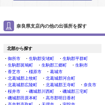
奈良県支店内の他の出張所を探す
北部から探す
御所市
生駒郡安堵町
生駒郡平群町
生駒郡斑鳩町
生駒郡三郷町
生駒市
香芝市
橿原市
葛城市
北葛城郡上牧町
北葛城郡河合町
北葛城郡広陵町
北葛城郡王寺町
奈良市
桜井市
磯城郡川西町
磯城郡三宅町
磯城郡田原本町
高市郡明日香村
高市郡高取町
天理市
宇陀市