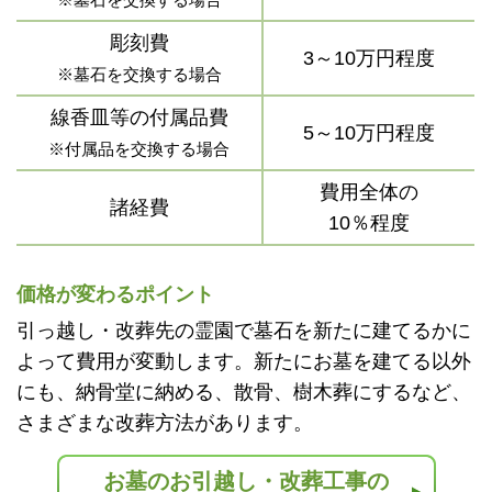
彫刻費
3～10万円程度
※墓石を交換する場合
線香皿等の付属品費
5～10万円程度
※付属品を交換する場合
費用全体の
諸経費
10％程度
価格が変わるポイント
引っ越し・改葬先の霊園で墓石を新たに建てるかに
よって費用が変動します。新たにお墓を建てる以外
にも、納骨堂に納める、散骨、樹木葬にするなど、
さまざまな改葬方法があります。
お墓のお引越し・改葬工事の