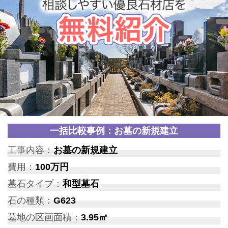
一括比較事例：お墓の新規建立
工事内容：
お墓の新規建立
費用：
100万円
墓石タイプ：
和型墓石
石の種類：
G623
墓地の区画面積：
3.95㎡