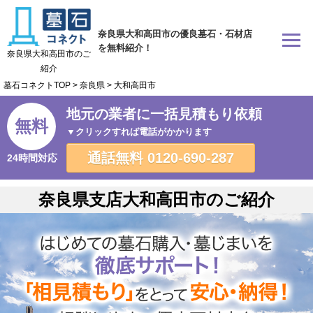
奈良県大和高田市の優良墓石・石材店
を無料紹介！
奈良県大和高田市のご
紹介
墓石コネクトTOP
>
奈良県
>
大和高田市
地元の業者に一括見積もり依頼
無料
▼クリックすれば電話がかかります
通話無料
0120-690-287
24時間対応
奈良県支店大和高田市のご紹介