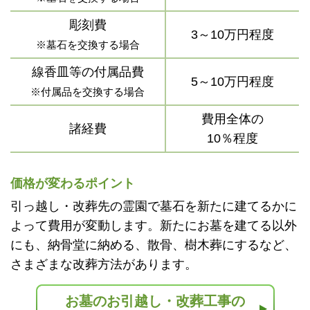
彫刻費
3～10万円程度
※墓石を交換する場合
線香皿等の付属品費
5～10万円程度
※付属品を交換する場合
費用全体の
諸経費
10％程度
価格が変わるポイント
引っ越し・改葬先の霊園で墓石を新たに建てるかに
よって費用が変動します。新たにお墓を建てる以外
にも、納骨堂に納める、散骨、樹木葬にするなど、
さまざまな改葬方法があります。
お墓のお引越し・改葬工事の