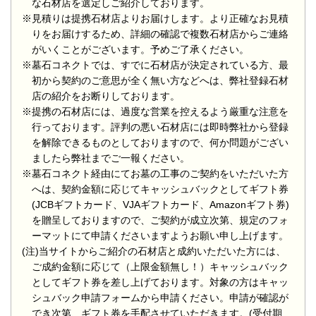
な石材店を選定しご紹介しております。
※見積りは提携石材店よりお届けします。より正確なお見積
りをお届けするため、詳細の確認で複数石材店からご連絡
がいくことがございます。予めご了承ください。
※墓石コネクトでは、すでに石材店が決定されている方、最
初から契約のご意思が全く無い方などへは、弊社登録石材
店の紹介をお断りしております。
※提携の石材店には、過度な営業を控えるよう厳重な注意を
行っております。評判の悪い石材店には即時弊社から登録
を解除できるものとしておりますので、何か問題がござい
ましたら弊社までご一報ください。
※墓石コネクト経由にてお墓の工事のご契約をいただいた方
へは、契約金額に応じてキャッシュバックとしてギフト券
(JCBギフトカード、VJAギフトカード、Amazonギフト券)
を贈呈しておりますので、ご契約が成立次第、規定のフォ
ーマットにて申請くださいますようお願い申し上げます。
(注)当サイトからご紹介の石材店と成約いただいた方には、
ご成約金額に応じて（上限金額無し！）キャッシュバック
としてギフト券を差し上げております。対象の方はキャッ
シュバック申請フォームから申請ください。申請が確認が
でき次第、ギフト券を手配させていただきます。(受付期