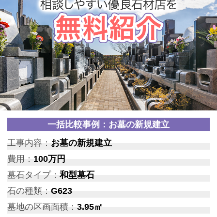
一括比較事例：お墓の新規建立
工事内容：
お墓の新規建立
費用：
100万円
墓石タイプ：
和型墓石
石の種類：
G623
墓地の区画面積：
3.95㎡