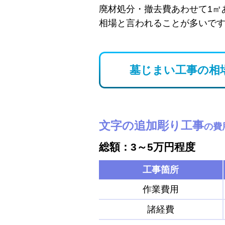
廃材処分・撤去費あわせて1㎡
相場と言われることが多いで
墓じまい工事の相
文字の追加彫り工事
の費
総額：3～5万円程度
工事箇所
作業費用
諸経費