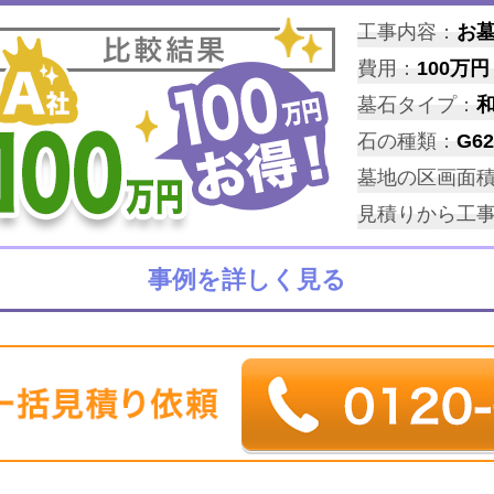
工事内容：
お
費用：
100万円
墓石タイプ：
石の種類：
G62
墓地の区画面
見積りから工
事例を詳しく見る