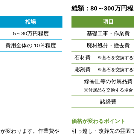
総額：80～300万円
相場
項目
5～30万円程度
基礎工事・作業費
費用全体の
10％程度
廃材処分・撤去費
石材費
※墓石を交換する
彫刻費
※墓石を交換する
線香皿等の付属品費
※付属品を交換する場合
諸経費
価格が変わるポイント
用が変わります。作業費や
引っ越し・改葬先の霊園