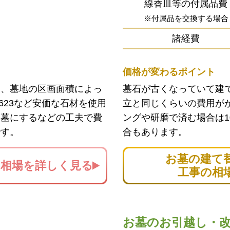
線香皿等の付属品費
※付属品を交換する場合
諸経費
価格が変わるポイント
ン、墓地の区画面積によっ
墓石が古くなっていて建
623など安価な石材を使用
立と同じくらいの費用が
お墓にするなどの工夫で費
ングや研磨で済む場合は1
です。
合もあります。
お墓の建て
の
相場を詳しく見る
工事の相
お墓のお引越し・