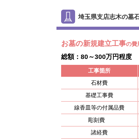
埼玉県支店志木の墓
お墓の新規建立工事
の費
総額：80～300万円程度
工事箇所
石材費
基礎工事費
線香皿等の付属品費
彫刻費
諸経費