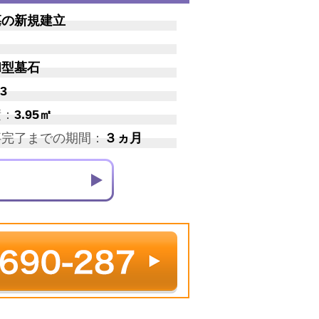
墓の新規建立
和型墓石
3
積：
3.95㎡
事完了までの期間：
３ヵ月