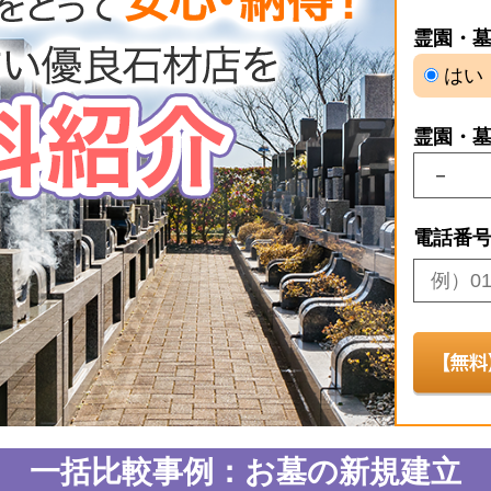
霊園・
はい
霊園・
電話番
一括比較事例：お墓の新規建立