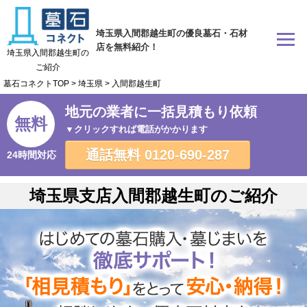
埼玉県入間郡越生町の優良墓石・石材
店を無料紹介！
埼玉県入間郡越生町の
ご紹介
墓石コネクトTOP
>
埼玉県
>
入間郡越生町
地元の業者に一括見積もり依頼
無料
▼クリックすれば電話がかかります
通話無料
0120-690-287
24時間対応
埼玉県支店入間郡越生町のご紹介