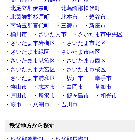
北足立郡伊奈町
北葛飾郡松伏町
北葛飾郡杉戸町
北本市
越谷市
南埼玉郡宮代町
三郷市
新座市
桶川市
さいたま市
さいたま市中央区
さいたま市岩槻区
さいたま市北区
さいたま市緑区
さいたま市南区
さいたま市見沼区
さいたま市西区
さいたま市大宮区
さいたま市桜区
さいたま市浦和区
坂戸市
幸手市
狭山市
志木市
白岡市
草加市
戸田市
所沢市
鶴ヶ島市
和光市
蕨市
八潮市
吉川市
秩父地方から探す
秩父郡皆野町
秩父郡長瀞町