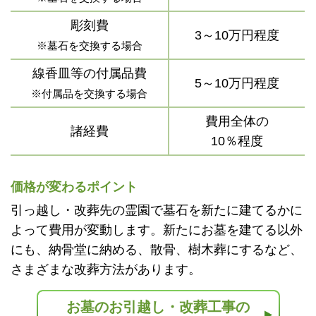
彫刻費
3～10万円程度
※墓石を交換する場合
線香皿等の付属品費
5～10万円程度
※付属品を交換する場合
費用全体の
諸経費
10％程度
価格が変わるポイント
引っ越し・改葬先の霊園で墓石を新たに建てるかに
よって費用が変動します。新たにお墓を建てる以外
にも、納骨堂に納める、散骨、樹木葬にするなど、
さまざまな改葬方法があります。
お墓のお引越し・改葬工事の