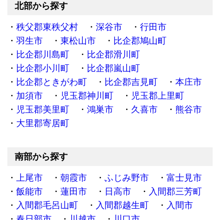
北部から探す
秩父郡東秩父村
深谷市
行田市
羽生市
東松山市
比企郡鳩山町
比企郡川島町
比企郡滑川町
比企郡小川町
比企郡嵐山町
比企郡ときがわ町
比企郡吉見町
本庄市
加須市
児玉郡神川町
児玉郡上里町
児玉郡美里町
鴻巣市
久喜市
熊谷市
大里郡寄居町
南部から探す
上尾市
朝霞市
ふじみ野市
富士見市
飯能市
蓮田市
日高市
入間郡三芳町
入間郡毛呂山町
入間郡越生町
入間市
春日部市
川越市
川口市