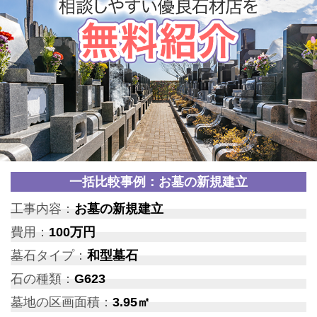
一括比較事例：お墓の新規建立
工事内容：
お墓の新規建立
費用：
100万円
墓石タイプ：
和型墓石
石の種類：
G623
墓地の区画面積：
3.95㎡