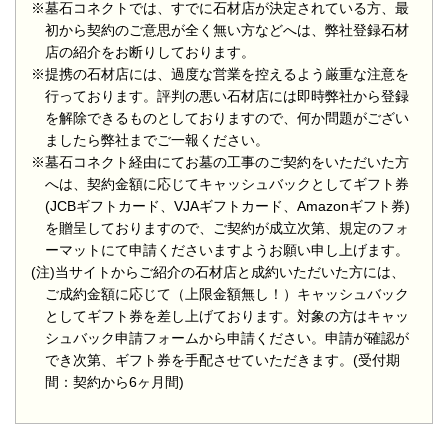
※墓石コネクトでは、すでに石材店が決定されている方、最
初から契約のご意思が全く無い方などへは、弊社登録石材
店の紹介をお断りしております。
※提携の石材店には、過度な営業を控えるよう厳重な注意を
行っております。評判の悪い石材店には即時弊社から登録
を解除できるものとしておりますので、何か問題がござい
ましたら弊社までご一報ください。
※墓石コネクト経由にてお墓の工事のご契約をいただいた方
へは、契約金額に応じてキャッシュバックとしてギフト券
(JCBギフトカード、VJAギフトカード、Amazonギフト券)
を贈呈しておりますので、ご契約が成立次第、規定のフォ
ーマットにて申請くださいますようお願い申し上げます。
(注)当サイトからご紹介の石材店と成約いただいた方には、
ご成約金額に応じて（上限金額無し！）キャッシュバック
としてギフト券を差し上げております。対象の方はキャッ
シュバック申請フォームから申請ください。申請が確認が
でき次第、ギフト券を手配させていただきます。(受付期
間：契約から6ヶ月間)