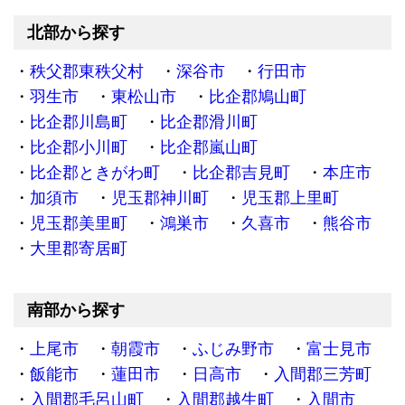
北部から探す
秩父郡東秩父村
深谷市
行田市
羽生市
東松山市
比企郡鳩山町
比企郡川島町
比企郡滑川町
比企郡小川町
比企郡嵐山町
比企郡ときがわ町
比企郡吉見町
本庄市
加須市
児玉郡神川町
児玉郡上里町
児玉郡美里町
鴻巣市
久喜市
熊谷市
大里郡寄居町
南部から探す
上尾市
朝霞市
ふじみ野市
富士見市
飯能市
蓮田市
日高市
入間郡三芳町
入間郡毛呂山町
入間郡越生町
入間市