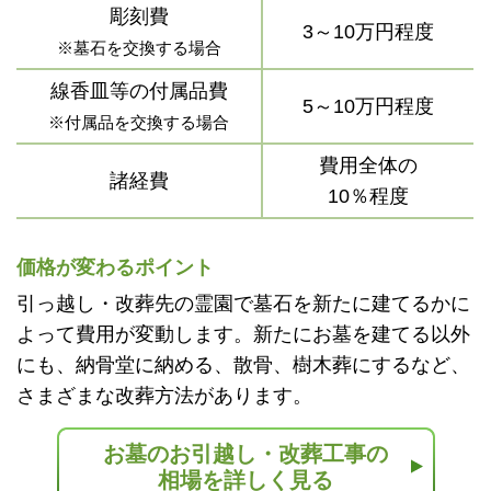
彫刻費
3～10万円程度
※墓石を交換する場合
線香皿等の付属品費
5～10万円程度
※付属品を交換する場合
費用全体の
諸経費
10％程度
価格が変わるポイント
引っ越し・改葬先の霊園で墓石を新たに建てるかに
よって費用が変動します。新たにお墓を建てる以外
にも、納骨堂に納める、散骨、樹木葬にするなど、
さまざまな改葬方法があります。
お墓のお引越し・改葬工事の
相場を詳しく見る