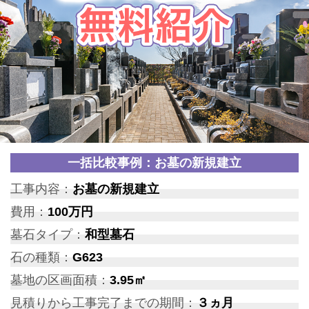
一括比較事例：お墓の新規建立
工事内容：
お墓の新規建立
費用：
100万円
墓石タイプ：
和型墓石
石の種類：
G623
墓地の区画面積：
3.95㎡
見積りから工事完了までの期間：
３ヵ月