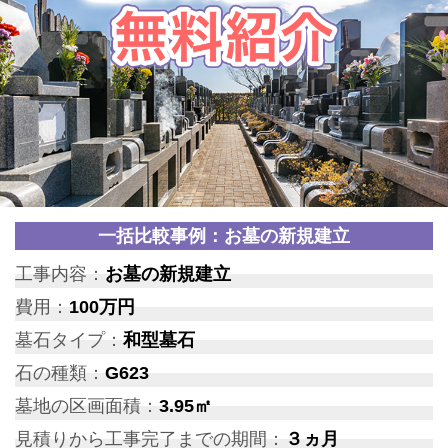
一括比較事例：お墓の新規建立
工事内容：
お墓の新規建立
費用：
100万円
墓石タイプ：
和型墓石
石の種類：
G623
墓地の区画面積：
3.95㎡
見積りから工事完了までの期間：
３ヵ月