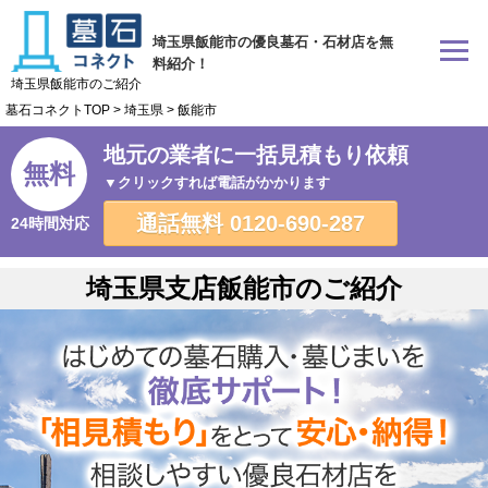
埼玉県飯能市の優良墓石・石材店を無
料紹介！
埼玉県飯能市のご紹介
墓石コネクトTOP
>
埼玉県
>
飯能市
地元の業者に一括見積もり依頼
無料
▼クリックすれば電話がかかります
通話無料
0120-690-287
24時間対応
埼玉県支店飯能市のご紹介