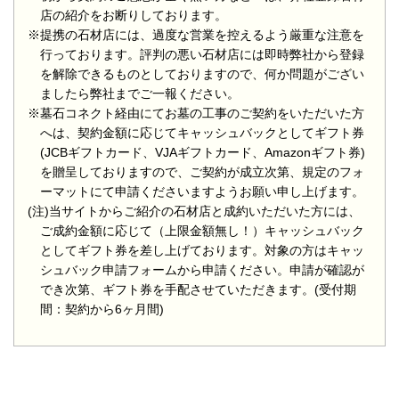
店の紹介をお断りしております。
※提携の石材店には、過度な営業を控えるよう厳重な注意を
行っております。評判の悪い石材店には即時弊社から登録
を解除できるものとしておりますので、何か問題がござい
ましたら弊社までご一報ください。
※墓石コネクト経由にてお墓の工事のご契約をいただいた方
へは、契約金額に応じてキャッシュバックとしてギフト券
(JCBギフトカード、VJAギフトカード、Amazonギフト券)
を贈呈しておりますので、ご契約が成立次第、規定のフォ
ーマットにて申請くださいますようお願い申し上げます。
(注)当サイトからご紹介の石材店と成約いただいた方には、
ご成約金額に応じて（上限金額無し！）キャッシュバック
としてギフト券を差し上げております。対象の方はキャッ
シュバック申請フォームから申請ください。申請が確認が
でき次第、ギフト券を手配させていただきます。(受付期
間：契約から6ヶ月間)