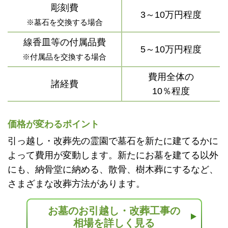
彫刻費
3～10万円程度
※墓石を交換する場合
線香皿等の付属品費
5～10万円程度
※付属品を交換する場合
費用全体の
諸経費
10％程度
価格が変わるポイント
引っ越し・改葬先の霊園で墓石を新たに建てるかに
よって費用が変動します。新たにお墓を建てる以外
にも、納骨堂に納める、散骨、樹木葬にするなど、
さまざまな改葬方法があります。
お墓のお引越し・改葬工事の
相場を詳しく見る