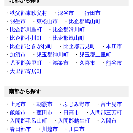
北部から探す
秩父郡東秩父村
深谷市
行田市
羽生市
東松山市
比企郡鳩山町
比企郡川島町
比企郡滑川町
比企郡小川町
比企郡嵐山町
比企郡ときがわ町
比企郡吉見町
本庄市
加須市
児玉郡神川町
児玉郡上里町
児玉郡美里町
鴻巣市
久喜市
熊谷市
大里郡寄居町
南部から探す
上尾市
朝霞市
ふじみ野市
富士見市
飯能市
蓮田市
日高市
入間郡三芳町
入間郡毛呂山町
入間郡越生町
入間市
春日部市
川越市
川口市