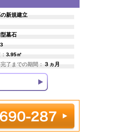
墓の新規建立
和型墓石
3
積：
3.95㎡
事完了までの期間：
３ヵ月