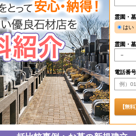
霊園・
はい
霊園・
電話番