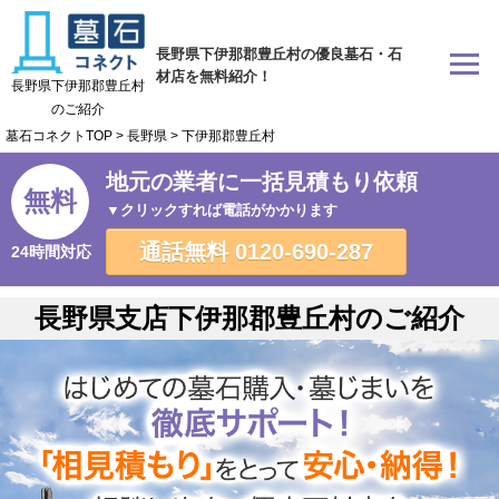
長野県下伊那郡豊丘村の優良墓石・石
材店を無料紹介！
長野県下伊那郡豊丘村
のご紹介
墓石コネクトTOP
>
長野県
>
下伊那郡豊丘村
地元の業者に一括見積もり依頼
無料
▼クリックすれば電話がかかります
通話無料
0120-690-287
24時間対応
長野県支店下伊那郡豊丘村のご紹介