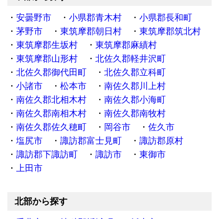
安曇野市
小県郡青木村
小県郡長和町
茅野市
東筑摩郡朝日村
東筑摩郡筑北村
東筑摩郡生坂村
東筑摩郡麻績村
東筑摩郡山形村
北佐久郡軽井沢町
北佐久郡御代田町
北佐久郡立科町
小諸市
松本市
南佐久郡川上村
南佐久郡北相木村
南佐久郡小海町
南佐久郡南相木村
南佐久郡南牧村
南佐久郡佐久穂町
岡谷市
佐久市
塩尻市
諏訪郡富士見町
諏訪郡原村
諏訪郡下諏訪町
諏訪市
東御市
上田市
北部から探す