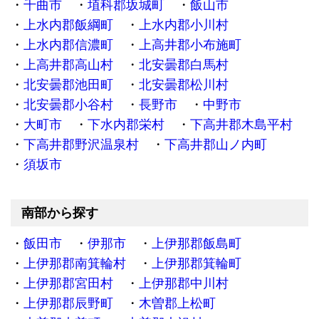
千曲市
埴科郡坂城町
飯山市
上水内郡飯綱町
上水内郡小川村
上水内郡信濃町
上高井郡小布施町
上高井郡高山村
北安曇郡白馬村
北安曇郡池田町
北安曇郡松川村
北安曇郡小谷村
長野市
中野市
大町市
下水内郡栄村
下高井郡木島平村
下高井郡野沢温泉村
下高井郡山ノ内町
須坂市
南部から探す
飯田市
伊那市
上伊那郡飯島町
上伊那郡南箕輪村
上伊那郡箕輪町
上伊那郡宮田村
上伊那郡中川村
上伊那郡辰野町
木曽郡上松町