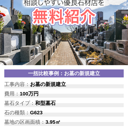
一括比較事例：お墓の新規建立
工事内容：
お墓の新規建立
費用：
100万円
墓石タイプ：
和型墓石
石の種類：
G623
墓地の区画面積：
3.95㎡