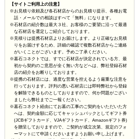
【サイトご利用上の注意】
※お見積り依頼及び各石材店からのお見積り提示、各種お電
話・メールでの相談はすべて「無料」になります。
※石材店の紹介数は最大３社、お客様のご要望に沿って最適
な石材店を選定しご紹介しております。
※見積りは提携石材店よりお届けします。より正確なお見積
りをお届けするため、詳細の確認で複数石材店からご連絡
がいくことがございます。予めご了承ください。
※墓石コネクトでは、すでに石材店が決定されている方、最
初から契約のご意思が全く無い方などへは、弊社登録石材
店の紹介をお断りしております。
※提携の石材店には、過度な営業を控えるよう厳重な注意を
行っております。評判の悪い石材店には即時弊社から登録
を解除できるものとしておりますので、何か問題がござい
ましたら弊社までご一報ください。
※墓石コネクト経由にてお墓の工事のご契約をいただいた方
へは、契約金額に応じてキャッシュバックとしてギフト券
(JCBギフトカード、VJAギフトカード、Amazonギフト券)
を贈呈しておりますので、ご契約が成立次第、規定のフォ
ーマットにて申請くださいますようお願い申し上げます。