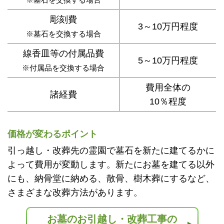
彫刻費
3～10万円程度
※墓石を交換する場合
線香皿等の付属品費
5～10万円程度
※付属品を交換する場合
費用全体の
諸経費
10％程度
価格が変わるポイント
引っ越し・改葬先の霊園で墓石を新たに建てるかに
よって費用が変動します。新たにお墓を建てる以外
にも、納骨堂に納める、散骨、樹木葬にするなど、
さまざまな改葬方法があります。
お墓のお引越し・改葬工事の