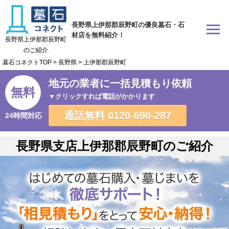
長野県上伊那郡辰野町の優良墓石・石
材店を無料紹介！
長野県上伊那郡辰野町
のご紹介
墓石コネクトTOP
>
長野県
>
上伊那郡辰野町
地元の業者に一括見積もり依頼
無料
▼クリックすれば電話がかかります
通話無料
0120-690-287
24時間対応
長野県支店上伊那郡辰野町のご紹介