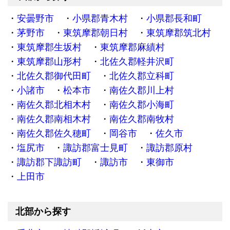
安曇野市
小県郡青木村
小県郡長和町
茅野市
東筑摩郡朝日村
東筑摩郡筑北村
東筑摩郡生坂村
東筑摩郡麻績村
東筑摩郡山形村
北佐久郡軽井沢町
北佐久郡御代田町
北佐久郡立科町
小諸市
松本市
南佐久郡川上村
南佐久郡北相木村
南佐久郡小海町
南佐久郡南相木村
南佐久郡南牧村
南佐久郡佐久穂町
岡谷市
佐久市
塩尻市
諏訪郡富士見町
諏訪郡原村
諏訪郡下諏訪町
諏訪市
東御市
上田市
北部から探す