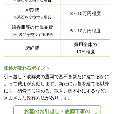
彫刻費
3～10万円程度
※墓石を交換する場合
線香皿等の付属品費
5～10万円程度
※付属品を交換する場合
費用全体の
諸経費
10％程度
価格が変わるポイント
引っ越し・改葬先の霊園で墓石を新たに建てるかに
よって費用が変動します。新たにお墓を建てる以外
にも、納骨堂に納める、散骨、樹木葬にするなど、
さまざまな改葬方法があります。
お墓のお引越し・改葬工事の