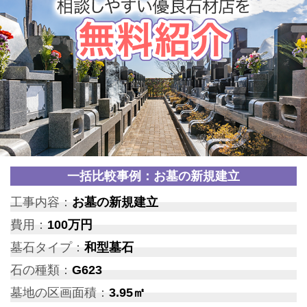
一括比較事例：お墓の新規建立
工事内容：
お墓の新規建立
費用：
100万円
墓石タイプ：
和型墓石
石の種類：
G623
墓地の区画面積：
3.95㎡