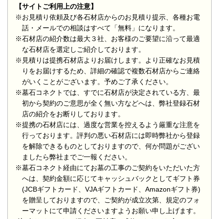
【サイトご利用上の注意】
※お見積り依頼及び各石材店からのお見積り提示、各種お電
話・メールでの相談はすべて「無料」になります。
※石材店の紹介数は最大３社、お客様のご要望に沿って最適
な石材店を選定しご紹介しております。
※見積りは提携石材店よりお届けします。より正確なお見積
りをお届けするため、詳細の確認で複数石材店からご連絡
がいくことがございます。予めご了承ください。
※墓石コネクトでは、すでに石材店が決定されている方、最
初から契約のご意思が全く無い方などへは、弊社登録石材
店の紹介をお断りしております。
※提携の石材店には、過度な営業を控えるよう厳重な注意を
行っております。評判の悪い石材店には即時弊社から登録
を解除できるものとしておりますので、何か問題がござい
ましたら弊社までご一報ください。
※墓石コネクト経由にてお墓の工事のご契約をいただいた方
へは、契約金額に応じてキャッシュバックとしてギフト券
(JCBギフトカード、VJAギフトカード、Amazonギフト券)
を贈呈しておりますので、ご契約が成立次第、規定のフォ
ーマットにて申請くださいますようお願い申し上げます。