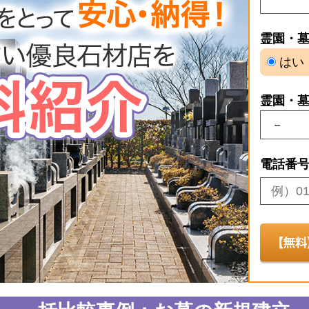
霊園・
はい
霊園・
電話番