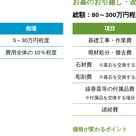
お墓のお引越し・
総額：80～300万円
相場
項目
5～30万円程度
基礎工事・作業費
費用全体の
10％程度
廃材処分・撤去費
石材費
※墓石を交換する
彫刻費
※墓石を交換する
線香皿等の付属品費
※付属品を交換する場合
諸経費
価格が変わるポイント