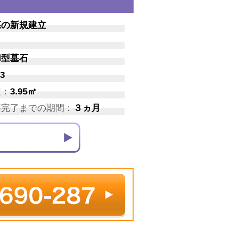
墓の新規建立
和型墓石
3
積：
3.95㎡
事完了までの期間：
３ヵ月