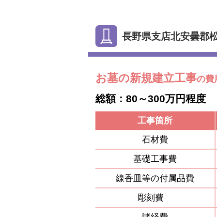
長野県支店北安曇郡
お墓の新規建立工事
の費
総額：80～300万円程度
工事箇所
石材費
基礎工事費
線香皿等の付属品費
彫刻費