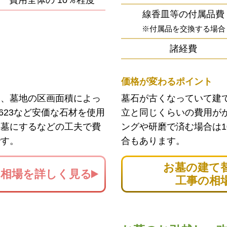
費用全体の
10％程度
線香皿等の付属品費
※付属品を交換する場合
諸経費
価格が変わるポイント
ン、墓地の区画面積によっ
墓石が古くなっていて建
623など安価な石材を使用
立と同じくらいの費用が
お墓にするなどの工夫で費
ングや研磨で済む場合は1
です。
合もあります。
お墓の建て
の
相場を詳しく見る
工事の相