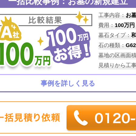
一括比較事例：お墓の新規建立
工事内容：
お
費用：
100万円
墓石タイプ：
石の種類：
G62
墓地の区画面
見積りから工
事例を詳しく見る