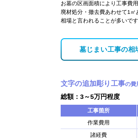
お墓の区画面積により工事費
廃材処分・撤去費あわせて1㎡
相場と言われることが多いで
墓じまい工事の相
文字の追加彫り工事
の費
総額：3～5万円程度
工事箇所
作業費用
諸経費