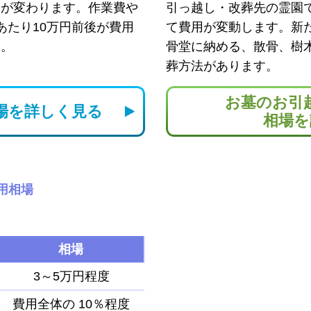
用が変わります。作業費や
引っ越し・改葬先の霊園
あたり10万円前後が費用
て費用が変動します。新
す。
骨堂に納める、散骨、樹
葬方法があります。
お墓のお引
場を
詳しく見る
相場を
用相場
相場
3～5万円程度
費用全体の
10％程度