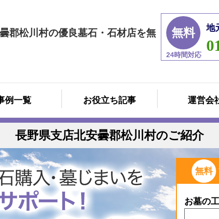
地
無料
曇郡松川村の優良墓石・石材店を無
0
24時間対応
事例一覧
お役立ち記事
運営会
長野県支店北安曇郡松川村のご紹介
無料
お墓の