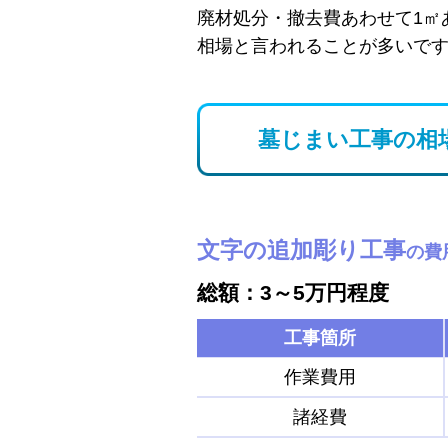
廃材処分・撤去費あわせて1㎡
相場と言われることが多いで
墓じまい工事の相
文字の追加彫り工事
の費
総額：3～5万円程度
工事箇所
作業費用
諸経費