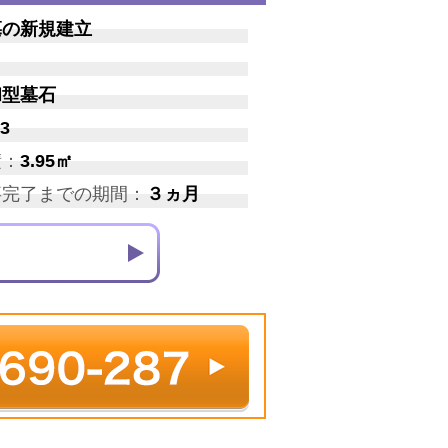
墓の新規建立
和型墓石
3
積：
3.95㎡
事完了までの期間：
３ヵ月