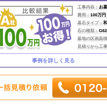
工事内容：
お
費用：
100万円
墓石タイプ：
石の種類：
G62
墓地の区画面
見積りから工
事例を詳しく見る