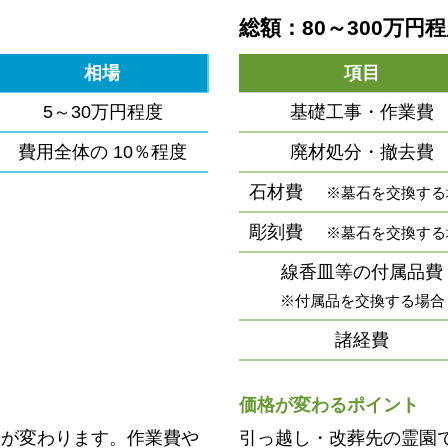
総額：80～300万円
相場
項目
5～30万円程度
基礎工事・作業費
費用全体の
10％程度
廃材処分・撤去費
石材費
※墓石を交換する
彫刻費
※墓石を交換する
線香皿等の付属品費
※付属品を交換する場合
諸経費
価格が変わるポイント
用が変わります。作業費や
引っ越し・改葬先の霊園