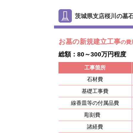
茨城県支店桜川の墓
お墓の新規建立工事
の費
総額：80～300万円程度
工事箇所
石材費
基礎工事費
線香皿等の付属品費
彫刻費
諸経費