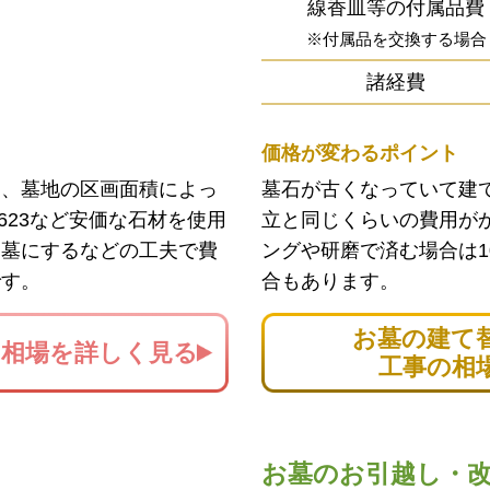
線香皿等の付属品費
※付属品を交換する場合
諸経費
価格が変わるポイント
ン、墓地の区画面積によっ
墓石が古くなっていて建
623など安価な石材を使用
立と同じくらいの費用が
お墓にするなどの工夫で費
ングや研磨で済む場合は1
です。
合もあります。
お墓の建て
の
相場を詳しく見る
工事の相
お墓のお引越し・