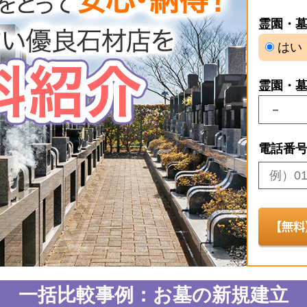
霊園・
はい
霊園・
電話番
一括比較事例：お墓の新規建立