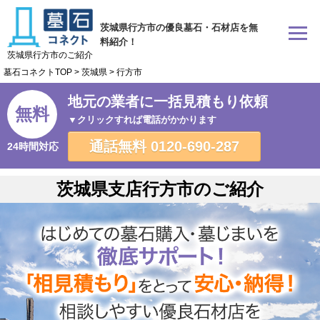
茨城県行方市の優良墓石・石材店を無
料紹介！
茨城県行方市のご紹介
墓石コネクトTOP
>
茨城県
>
行方市
地元の業者に一括見積もり依頼
無料
▼クリックすれば電話がかかります
通話無料
0120-690-287
24時間対応
茨城県支店行方市のご紹介