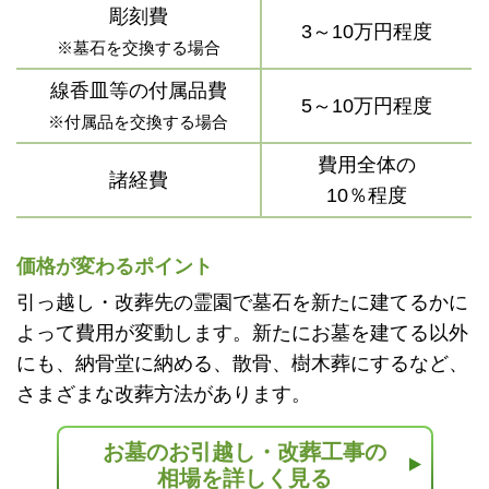
彫刻費
3～10万円程度
※墓石を交換する場合
線香皿等の付属品費
5～10万円程度
※付属品を交換する場合
費用全体の
諸経費
10％程度
価格が変わるポイント
引っ越し・改葬先の霊園で墓石を新たに建てるかに
よって費用が変動します。新たにお墓を建てる以外
にも、納骨堂に納める、散骨、樹木葬にするなど、
さまざまな改葬方法があります。
お墓のお引越し・改葬工事の
相場を詳しく見る