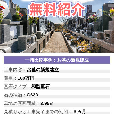
一括比較事例：お墓の新規建立
工事内容：
お墓の新規建立
費用：
100万円
墓石タイプ：
和型墓石
石の種類：
G623
墓地の区画面積：
3.95㎡
見積りから工事完了までの期間：
３ヵ月