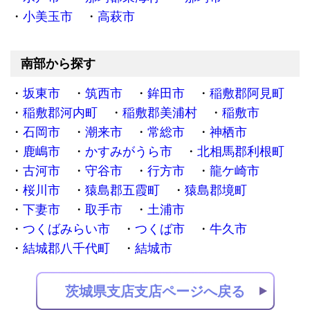
小美玉市
高萩市
南部から探す
坂東市
筑西市
鉾田市
稲敷郡阿見町
稲敷郡河内町
稲敷郡美浦村
稲敷市
石岡市
潮来市
常総市
神栖市
鹿嶋市
かすみがうら市
北相馬郡利根町
古河市
守谷市
行方市
龍ケ崎市
桜川市
猿島郡五霞町
猿島郡境町
下妻市
取手市
土浦市
つくばみらい市
つくば市
牛久市
結城郡八千代町
結城市
茨城県支店支店ページへ戻る