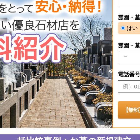
霊園・
はい
霊園・
電話番