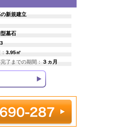
墓の新規建立
和型墓石
3
積：
3.95㎡
事完了までの期間：
３ヵ月