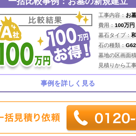
一括比較事例：お墓の新規建立
工事内容：
お
費用：
100万円
墓石タイプ：
石の種類：
G62
墓地の区画面
見積りから工
事例を詳しく見る