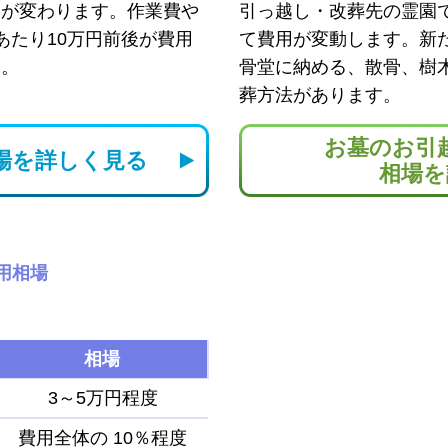
用が変わります。作業費や
引っ越し・改葬先の霊園
あたり10万円前後が費用
て費用が変動します。新
す。
骨堂に納める、散骨、樹
葬方法があります。
お墓のお引
場を
詳しく見る
相場を
用相場
相場
3～5万円程度
費用全体の
10％程度