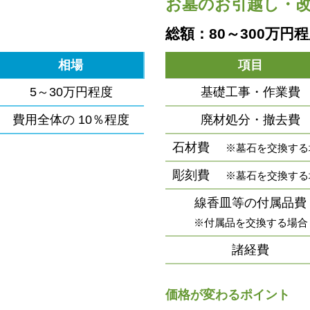
お墓のお引越し・
総額：80～300万円
相場
項目
5～30万円程度
基礎工事・作業費
費用全体の
10％程度
廃材処分・撤去費
石材費
※墓石を交換する
彫刻費
※墓石を交換する
線香皿等の付属品費
※付属品を交換する場合
諸経費
価格が変わるポイント