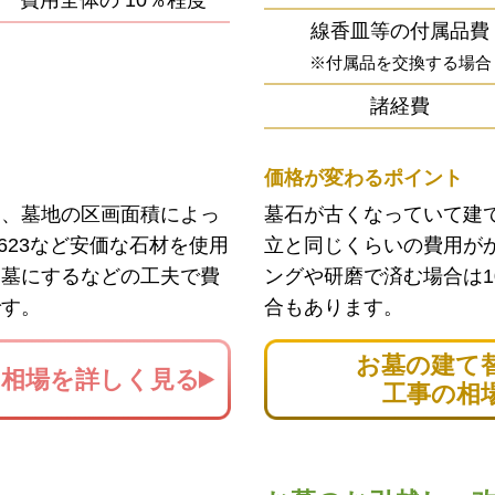
費用全体の
10％程度
線香皿等の付属品費
※付属品を交換する場合
諸経費
価格が変わるポイント
ン、墓地の区画面積によっ
墓石が古くなっていて建
623など安価な石材を使用
立と同じくらいの費用が
お墓にするなどの工夫で費
ングや研磨で済む場合は1
です。
合もあります。
お墓の建て
の
相場を詳しく見る
工事の相