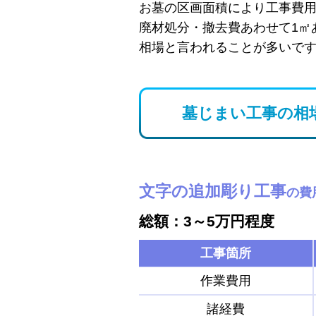
お墓の区画面積により工事費
廃材処分・撤去費あわせて1㎡
相場と言われることが多いで
墓じまい工事の相
文字の追加彫り工事
の費
総額：3～5万円程度
工事箇所
作業費用
諸経費