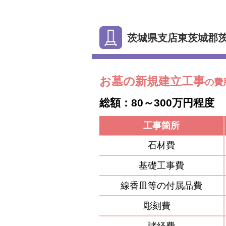
茨城県支店東茨城郡
お墓の新規建立工事
の費
総額：80～300万円程度
工事箇所
石材費
基礎工事費
線香皿等の付属品費
彫刻費