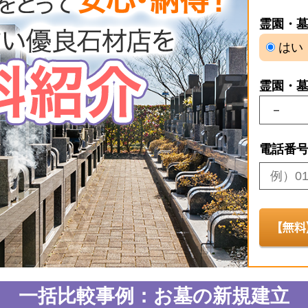
霊園・
はい
霊園・
電話番
一括比較事例：お墓の新規建立