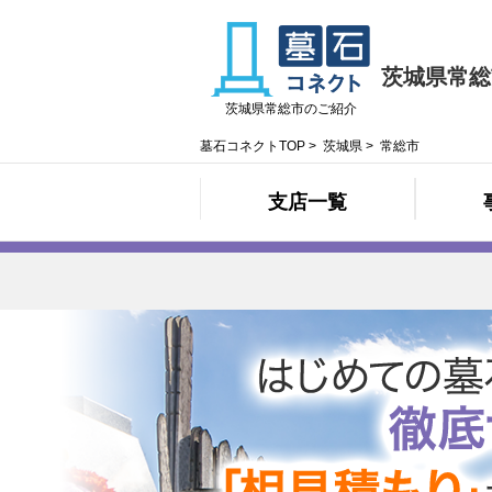
茨城県常総
茨城県常総市のご紹介
墓石コネクトTOP
>
茨城県
>
常総市
支店一覧