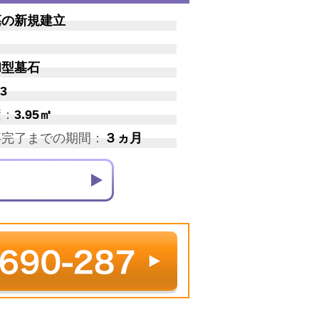
墓の新規建立
和型墓石
3
積：
3.95㎡
事完了までの期間：
３ヵ月