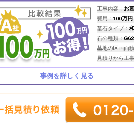
工事内容：
お
費用：
100万円
墓石タイプ：
石の種類：
G62
墓地の区画面
見積りから工
事例を詳しく見る