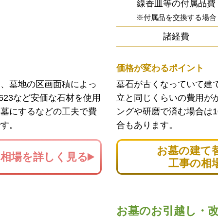
線香皿等の付属品費
※付属品を交換する場合
諸経費
価格が変わるポイント
ン、墓地の区画面積によっ
墓石が古くなっていて建
623など安価な石材を使用
立と同じくらいの費用が
お墓にするなどの工夫で費
ングや研磨で済む場合は1
です。
合もあります。
お墓の建て
の
相場を詳しく見る
工事の相
お墓のお引越し・