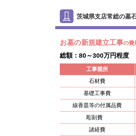
茨城県支店常総の墓
お墓の新規建立工事
の費
総額：80～300万円程度
工事箇所
石材費
基礎工事費
線香皿等の付属品費
彫刻費
諸経費