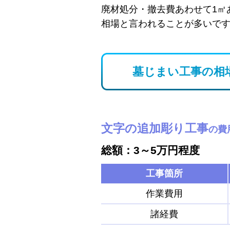
廃材処分・撤去費あわせて1㎡
相場と言われることが多いで
墓じまい工事の相
文字の追加彫り工事
の費
総額：3～5万円程度
工事箇所
作業費用
諸経費