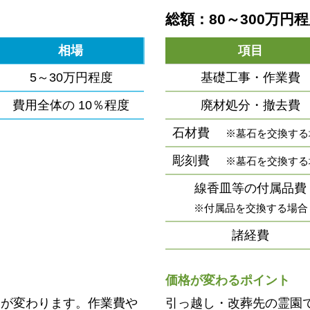
総額：80～300万円
相場
項目
5～30万円程度
基礎工事・作業費
費用全体の
10％程度
廃材処分・撤去費
石材費
※墓石を交換する
彫刻費
※墓石を交換する
線香皿等の付属品費
※付属品を交換する場合
諸経費
価格が変わるポイント
用が変わります。作業費や
引っ越し・改葬先の霊園