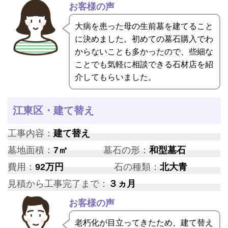
お客様の声
大病を患った母の生前墓を建てること
に決めました。初めての墓石購入でわ
からないことも多かったので、些細な
ことでも気軽に相談できる石材店を紹
介してもらいました。
江東区・建て替え
工事内容：
建て替え
墓地面積：
7㎡
墓石の形：
和型墓石
費用：
92万円
石の種類：
北大青
見積から工事完了まで：
３ヵ月
お客様の声
老朽化が目立ってきたため、建て替え