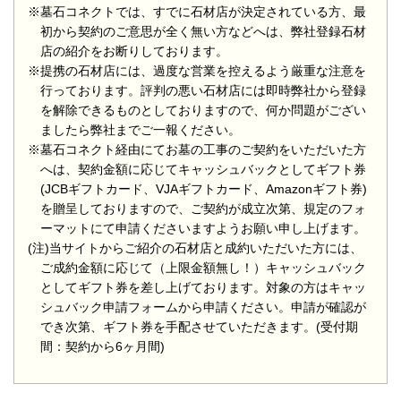
※墓石コネクトでは、すでに石材店が決定されている方、最
初から契約のご意思が全く無い方などへは、弊社登録石材
店の紹介をお断りしております。
※提携の石材店には、過度な営業を控えるよう厳重な注意を
行っております。評判の悪い石材店には即時弊社から登録
を解除できるものとしておりますので、何か問題がござい
ましたら弊社までご一報ください。
※墓石コネクト経由にてお墓の工事のご契約をいただいた方
へは、契約金額に応じてキャッシュバックとしてギフト券
(JCBギフトカード、VJAギフトカード、Amazonギフト券)
を贈呈しておりますので、ご契約が成立次第、規定のフォ
ーマットにて申請くださいますようお願い申し上げます。
(注)当サイトからご紹介の石材店と成約いただいた方には、
ご成約金額に応じて（上限金額無し！）キャッシュバック
としてギフト券を差し上げております。対象の方はキャッ
シュバック申請フォームから申請ください。申請が確認が
でき次第、ギフト券を手配させていただきます。(受付期
間：契約から6ヶ月間)