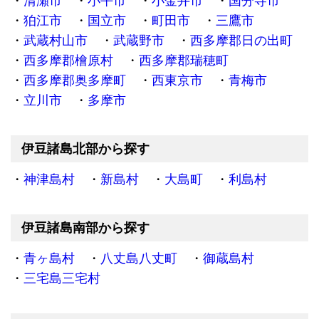
清瀬市
小平市
小金井市
国分寺市
狛江市
国立市
町田市
三鷹市
武蔵村山市
武蔵野市
西多摩郡日の出町
西多摩郡檜原村
西多摩郡瑞穂町
西多摩郡奥多摩町
西東京市
青梅市
立川市
多摩市
伊豆諸島北部から探す
神津島村
新島村
大島町
利島村
伊豆諸島南部から探す
青ヶ島村
八丈島八丈町
御蔵島村
三宅島三宅村