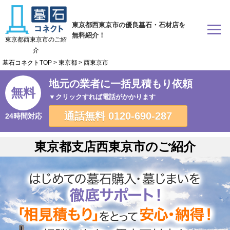
東京都西東京市の優良墓石・石材店を
無料紹介！
東京都西東京市のご紹
介
墓石コネクトTOP
>
東京都
>
西東京市
地元の業者に一括見積もり依頼
無料
▼クリックすれば電話がかかります
通話無料
0120-690-287
24時間対応
東京都支店西東京市のご紹介