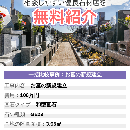
一括比較事例：お墓の新規建立
工事内容：
お墓の新規建立
費用：
100万円
墓石タイプ：
和型墓石
石の種類：
G623
墓地の区画面積：
3.95㎡