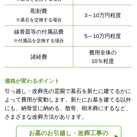
彫刻費
3～10万円程度
※墓石を交換する場合
線香皿等の付属品費
5～10万円程度
※付属品を交換する場合
費用全体の
諸経費
10％程度
価格が変わるポイント
引っ越し・改葬先の霊園で墓石を新たに建てるかに
よって費用が変動します。新たにお墓を建てる以外
にも、納骨堂に納める、散骨、樹木葬にするなど、
さまざまな改葬方法があります。
お墓のお引越し・改葬工事の