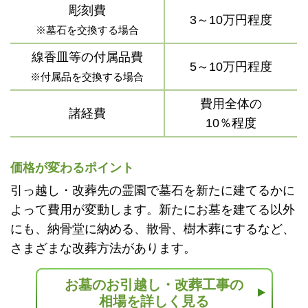
彫刻費
3～10万円程度
※墓石を交換する場合
線香皿等の付属品費
5～10万円程度
※付属品を交換する場合
費用全体の
諸経費
10％程度
価格が変わるポイント
引っ越し・改葬先の霊園で墓石を新たに建てるかに
よって費用が変動します。新たにお墓を建てる以外
にも、納骨堂に納める、散骨、樹木葬にするなど、
さまざまな改葬方法があります。
お墓のお引越し・改葬工事の
相場を詳しく見る