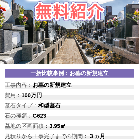
一括比較事例：お墓の新規建立
工事内容：
お墓の新規建立
費用：
100万円
墓石タイプ：
和型墓石
石の種類：
G623
墓地の区画面積：
3.95㎡
見積りから工事完了までの期間：
３ヵ月