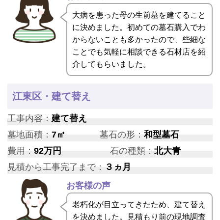
大病を患った母の生前墓を建てること
に決めました。初めての墓石購入でわ
からないことも多かったので、些細な
ことでも気軽に相談できる石材店を紹
介してもらいました。
江東区・建て替え
工事内容：
建て替え
墓地面積：
7㎡
墓石の形：
和型墓石
費用：
92万円
石の種類：
北大青
見積から工事完了まで：
３ヵ月
お客様の声
老朽化が目立ってきたため、建て替え
を決めました。見積もり前の現地調査