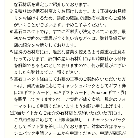
な石材店を選定しご紹介しております。
※見積りは提携石材店よりお届けします。より正確なお見積
りをお届けするため、詳細の確認で複数石材店からご連絡
がいくことがございます。予めご了承ください。
※墓石コネクトでは、すでに石材店が決定されている方、最
初から契約のご意思が全く無い方などへは、弊社登録石材
店の紹介をお断りしております。
※提携の石材店には、過度な営業を控えるよう厳重な注意を
行っております。評判の悪い石材店には即時弊社から登録
を解除できるものとしておりますので、何か問題がござい
ましたら弊社までご一報ください。
※墓石コネクト経由にてお墓の工事のご契約をいただいた方
へは、契約金額に応じてキャッシュバックとしてギフト券
(JCBギフトカード、VJAギフトカード、Amazonギフト券)
を贈呈しておりますので、ご契約が成立次第、規定のフォ
ーマットにて申請くださいますようお願い申し上げます。
(注)当サイトからご紹介の石材店と成約いただいた方には、
ご成約金額に応じて（上限金額無し！）キャッシュバック
としてギフト券を差し上げております。対象の方はキャッ
シュバック申請フォームから申請ください。申請が確認が