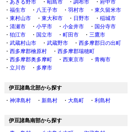
あきる野市
昭島市
調布市
府中市
福生市
八王子市
羽村市
東久留米市
東村山市
東大和市
日野市
稲城市
清瀬市
小平市
小金井市
国分寺市
狛江市
国立市
町田市
三鷹市
武蔵村山市
武蔵野市
西多摩郡日の出町
西多摩郡檜原村
西多摩郡瑞穂町
西多摩郡奥多摩町
西東京市
青梅市
立川市
多摩市
伊豆諸島北部から探す
神津島村
新島村
大島町
利島村
伊豆諸島南部から探す