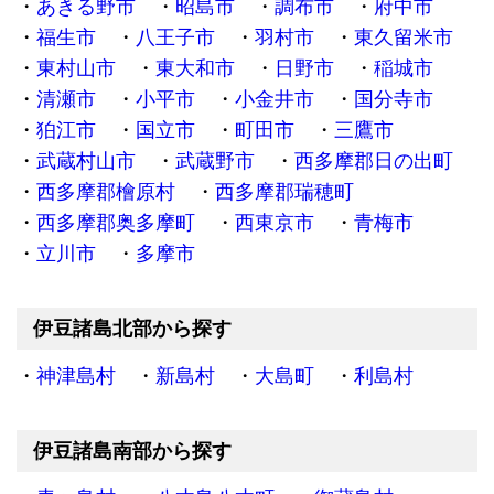
あきる野市
昭島市
調布市
府中市
福生市
八王子市
羽村市
東久留米市
東村山市
東大和市
日野市
稲城市
清瀬市
小平市
小金井市
国分寺市
狛江市
国立市
町田市
三鷹市
武蔵村山市
武蔵野市
西多摩郡日の出町
西多摩郡檜原村
西多摩郡瑞穂町
西多摩郡奥多摩町
西東京市
青梅市
立川市
多摩市
伊豆諸島北部から探す
神津島村
新島村
大島町
利島村
伊豆諸島南部から探す