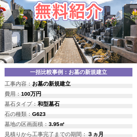
一括比較事例：お墓の新規建立
工事内容：
お墓の新規建立
費用：
100万円
墓石タイプ：
和型墓石
石の種類：
G623
墓地の区画面積：
3.95㎡
見積りから工事完了までの期間：
３ヵ月