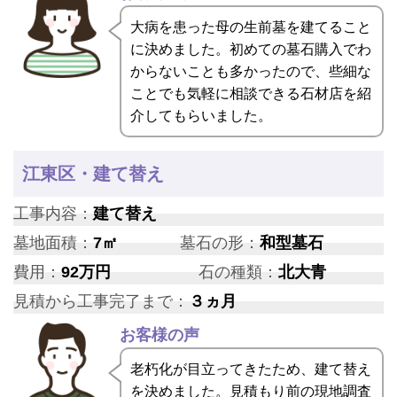
大病を患った母の生前墓を建てること
に決めました。初めての墓石購入でわ
からないことも多かったので、些細な
ことでも気軽に相談できる石材店を紹
介してもらいました。
江東区・建て替え
工事内容：
建て替え
墓地面積：
7㎡
墓石の形：
和型墓石
費用：
92万円
石の種類：
北大青
見積から工事完了まで：
３ヵ月
お客様の声
老朽化が目立ってきたため、建て替え
を決めました。見積もり前の現地調査