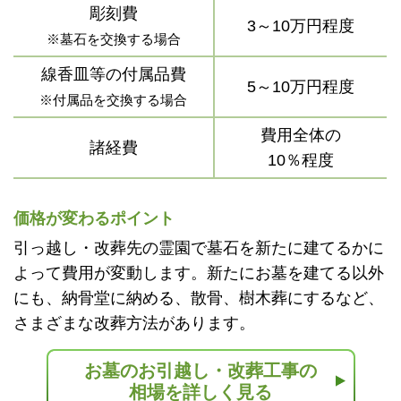
彫刻費
3～10万円程度
※墓石を交換する場合
線香皿等の付属品費
5～10万円程度
※付属品を交換する場合
費用全体の
諸経費
10％程度
価格が変わるポイント
引っ越し・改葬先の霊園で墓石を新たに建てるかに
よって費用が変動します。新たにお墓を建てる以外
にも、納骨堂に納める、散骨、樹木葬にするなど、
さまざまな改葬方法があります。
お墓のお引越し・改葬工事の
相場を詳しく見る