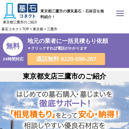
東京都三鷹市の優良墓石・石材店を無
料紹介！
東京都三鷹市のご紹介
墓石コネクトTOP
>
東京都
>
三鷹市
地元の業者に一括見積もり依頼
無料
▼クリックすれば電話がかかります
通話無料
0120-690-287
24時間対応
東京都支店三鷹市のご紹介