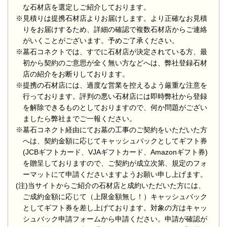
な石材店を選定しご紹介しております。
※見積りは提携石材店よりお届けします。より正確なお見積
りをお届けするため、詳細の確認で複数石材店からご連絡
がいくことがございます。予めご了承ください。
※墓石コネクトでは、すでに石材店が決定されている方、最
初から契約のご意思が全く無い方などへは、弊社登録石材
店の紹介をお断りしております。
※提携の石材店には、過度な営業を控えるよう厳重な注意を
行っております。評判の悪い石材店には即時弊社から登録
を解除できるものとしておりますので、何か問題がござい
ましたら弊社までご一報ください。
※墓石コネクト経由にてお墓の工事のご契約をいただいた方
へは、契約金額に応じてキャッシュバックとしてギフト券
(JCBギフトカード、VJAギフトカード、Amazonギフト券)
を贈呈しておりますので、ご契約が成立次第、規定のフォ
ーマットにて申請くださいますようお願い申し上げます。
(注)当サイトからご紹介の石材店と成約いただいた方には、
ご成約金額に応じて（上限金額無し！）キャッシュバック
としてギフト券を差し上げております。対象の方はキャッ
シュバック申請フォームから申請ください。申請が確認が