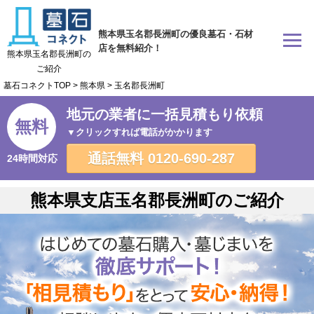
熊本県玉名郡長洲町の優良墓石・石材
店を無料紹介！
熊本県玉名郡長洲町の
ご紹介
墓石コネクトTOP
>
熊本県
>
玉名郡長洲町
地元の業者に一括見積もり依頼
無料
▼クリックすれば電話がかかります
通話無料
0120-690-287
24時間対応
熊本県支店玉名郡長洲町のご紹介