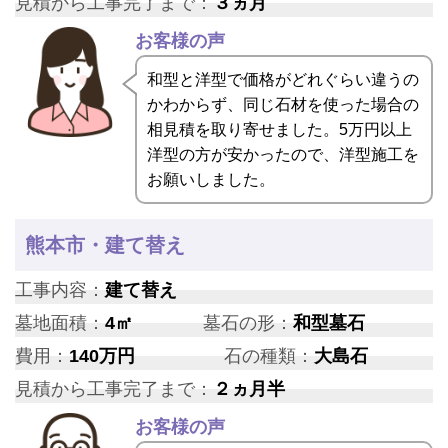
見積から工事完了まで：
３ヵ月
お客様の声
和型と洋型で価格がどれぐらい違うの
かわからず、同じ石材を使った場合の
相見積を取り寄せました。5万円以上
洋型の方が安かったので、洋型施工を
お願いしました。
熊本市・建て替え
工事内容：
建て替え
墓地面積：
4㎡
墓石の形：
和型墓石
費用：
140万円
石の種類：
大島石
見積から工事完了まで：
２ヵ月半
お客様の声