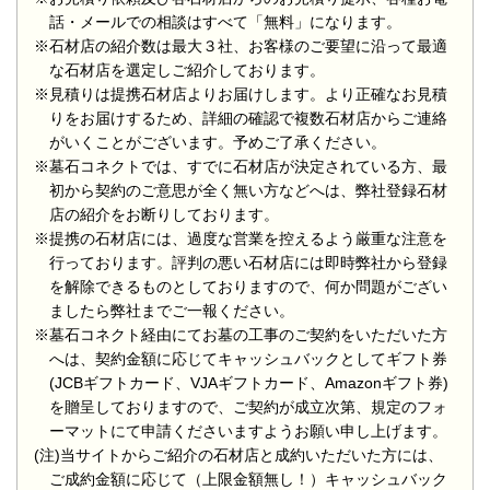
話・メールでの相談はすべて「無料」になります。
※石材店の紹介数は最大３社、お客様のご要望に沿って最適
な石材店を選定しご紹介しております。
※見積りは提携石材店よりお届けします。より正確なお見積
りをお届けするため、詳細の確認で複数石材店からご連絡
がいくことがございます。予めご了承ください。
※墓石コネクトでは、すでに石材店が決定されている方、最
初から契約のご意思が全く無い方などへは、弊社登録石材
店の紹介をお断りしております。
※提携の石材店には、過度な営業を控えるよう厳重な注意を
行っております。評判の悪い石材店には即時弊社から登録
を解除できるものとしておりますので、何か問題がござい
ましたら弊社までご一報ください。
※墓石コネクト経由にてお墓の工事のご契約をいただいた方
へは、契約金額に応じてキャッシュバックとしてギフト券
(JCBギフトカード、VJAギフトカード、Amazonギフト券)
を贈呈しておりますので、ご契約が成立次第、規定のフォ
ーマットにて申請くださいますようお願い申し上げます。
(注)当サイトからご紹介の石材店と成約いただいた方には、
ご成約金額に応じて（上限金額無し！）キャッシュバック