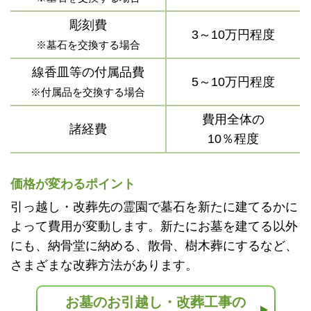
彫刻費
3～10万円程度
※墓石を交換する場合
線香皿等の付属品費
5～10万円程度
※付属品を交換する場合
費用全体の
諸経費
10％程度
価格が変わるポイント
引っ越し・改葬先の霊園で墓石を新たに建てるかに
よって費用が変動します。新たにお墓を建てる以外
にも、納骨堂に納める、散骨、樹木葬にするなど、
さまざまな改葬方法があります。
お墓のお引越し・改葬工事の