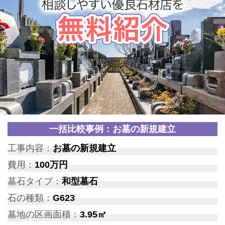
一括比較事例：お墓の新規建立
工事内容：
お墓の新規建立
費用：
100万円
墓石タイプ：
和型墓石
石の種類：
G623
墓地の区画面積：
3.95㎡