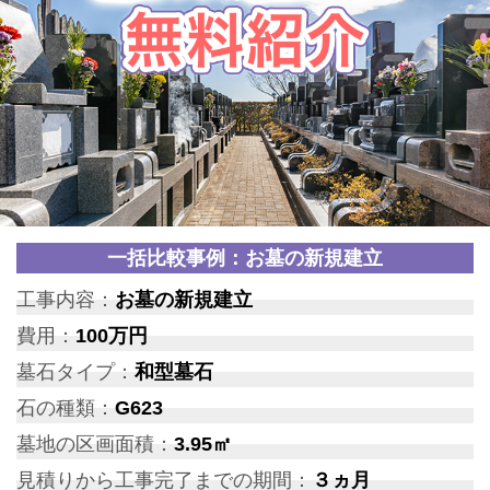
一括比較事例：お墓の新規建立
工事内容：
お墓の新規建立
費用：
100万円
墓石タイプ：
和型墓石
石の種類：
G623
墓地の区画面積：
3.95㎡
見積りから工事完了までの期間：
３ヵ月