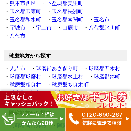
熊本市西区
下益城郡美里町
玉名郡玉東町
玉名郡長洲町
玉名郡和水町
玉名郡南関町
玉名市
宇城市
宇土市
山鹿市
八代郡氷川町
八代市
球磨地方から探す
人吉市
球磨郡あさぎり町
球磨郡五木村
球磨郡球磨村
球磨郡水上村
球磨郡錦町
球磨郡相良村
球磨郡多良木町
球磨郡山江村
球磨郡湯前町
阿蘇地方から探す
阿蘇郡南阿蘇村
阿蘇郡南小国町