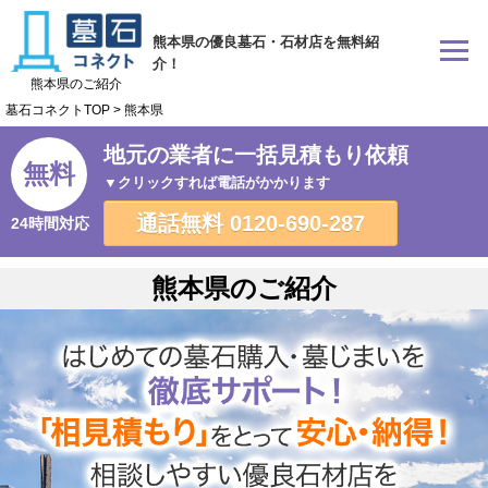
熊本県の優良墓石・石材店を無料紹
介！
熊本県のご紹介
墓石コネクトTOP
>
熊本県
地元の業者に一括見積もり依頼
無料
▼クリックすれば電話がかかります
通話無料
0120-690-287
24時間対応
熊本県のご紹介