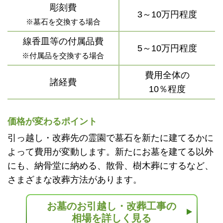
彫刻費
3～10万円程度
※墓石を交換する場合
線香皿等の付属品費
5～10万円程度
※付属品を交換する場合
費用全体の
諸経費
10％程度
価格が変わるポイント
引っ越し・改葬先の霊園で墓石を新たに建てるかに
よって費用が変動します。新たにお墓を建てる以外
にも、納骨堂に納める、散骨、樹木葬にするなど、
さまざまな改葬方法があります。
お墓のお引越し・改葬工事の
相場を詳しく見る