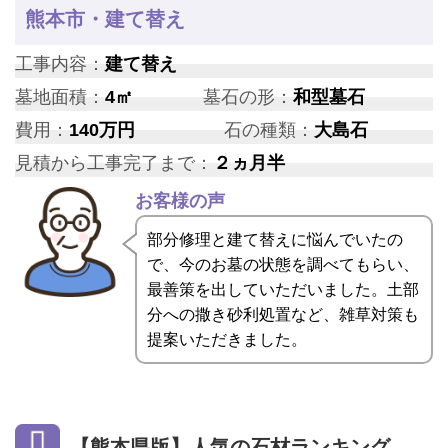
熊本市・建て替え
工事内容：
建て替え
墓地面積：
4㎡
墓石の形：
和型墓石
費用：
140万円
石の種類：
大島石
見積から工事完了まで：
２ヵ月半
お客様の声
部分修理と建て替えに悩んでいたの
で、今のお墓の状態を調べてもらい、
最善策を出していただいました。土部
分への撒き砂利処置など、雑草対策も
提案いただきました。
【熊本県版】人気の石材ランキング