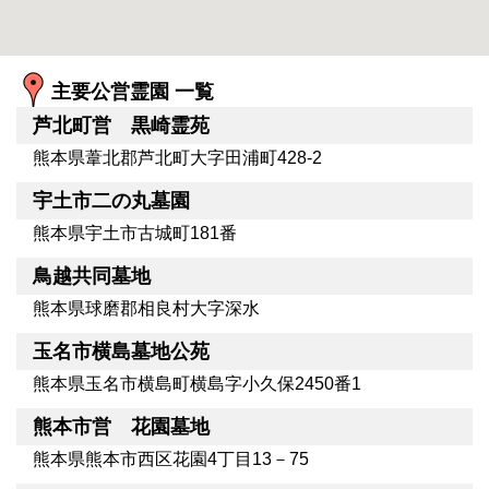
主要公営霊園 一覧
芦北町営 黒崎霊苑
熊本県葦北郡芦北町大字田浦町428-2
宇土市二の丸墓園
熊本県宇土市古城町181番
鳥越共同墓地
熊本県球磨郡相良村大字深水
玉名市横島墓地公苑
熊本県玉名市横島町横島字小久保2450番1
熊本市営 花園墓地
熊本県熊本市西区花園4丁目13－75