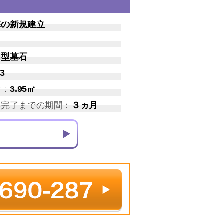
墓の新規建立
和型墓石
3
積：
3.95㎡
事完了までの期間：
３ヵ月