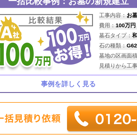
一括比較事例：お墓の新規建立
工事内容：
お
費用：
100万円
墓石タイプ：
石の種類：
G62
墓地の区画面
見積りから工
事例を詳しく見る