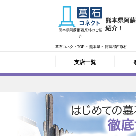
熊本県阿蘇
紹介！
熊本県阿蘇郡西原村のご紹
介
墓石コネクトTOP
>
熊本県
>
阿蘇郡西原村
支店一覧