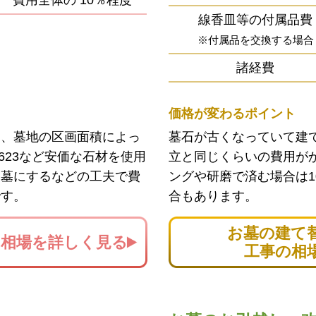
費用全体の
10％程度
線香皿等の付属品費
※付属品を交換する場合
諸経費
価格が変わるポイント
ン、墓地の区画面積によっ
墓石が古くなっていて建
623など安価な石材を使用
立と同じくらいの費用が
お墓にするなどの工夫で費
ングや研磨で済む場合は1
です。
合もあります。
お墓の建て
の
相場を詳しく見る
工事の相