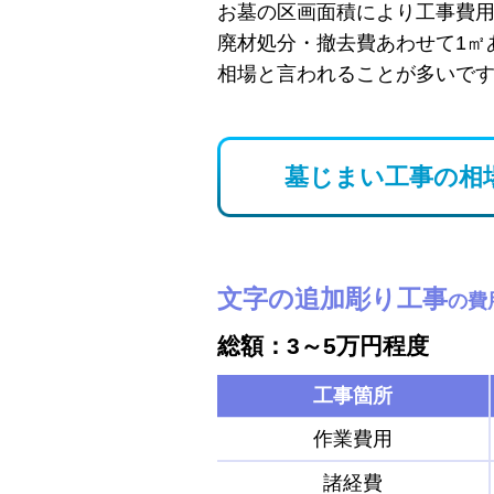
お墓の区画面積により工事費
廃材処分・撤去費あわせて1㎡
相場と言われることが多いで
墓じまい工事の相
文字の追加彫り工事
の費
総額：3～5万円程度
工事箇所
作業費用
諸経費