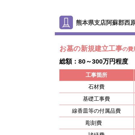
熊本県支店阿蘇郡西
お墓の新規建立工事
の費
総額：80～300万円程度
工事箇所
石材費
基礎工事費
線香皿等の付属品費
彫刻費