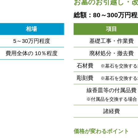
お墓のお引越し・
総額：80～300万円
相場
項目
5～30万円程度
基礎工事・作業費
費用全体の
10％程度
廃材処分・撤去費
石材費
※墓石を交換する
彫刻費
※墓石を交換する
線香皿等の付属品費
※付属品を交換する場合
諸経費
価格が変わるポイント