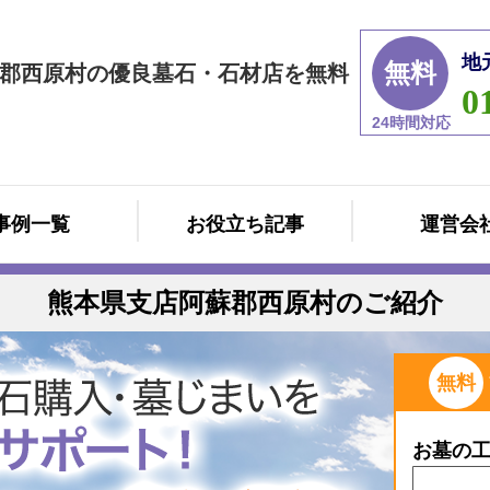
地
無料
郡西原村の優良墓石・石材店を無料
0
24時間対応
事例一覧
お役立ち記事
運営会
熊本県支店阿蘇郡西原村のご紹介
無料
お墓の