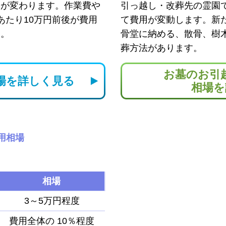
用が変わります。作業費や
引っ越し・改葬先の霊園
あたり10万円前後が費用
て費用が変動します。新
す。
骨堂に納める、散骨、樹
葬方法があります。
お墓のお引
場を
詳しく見る
相場を
用相場
相場
3～5万円程度
費用全体の
10％程度