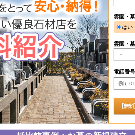
霊園・
はい
霊園・
電話番