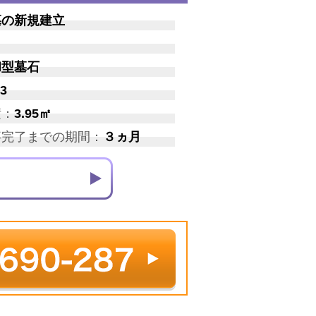
墓の新規建立
和型墓石
3
積：
3.95㎡
事完了までの期間：
３ヵ月