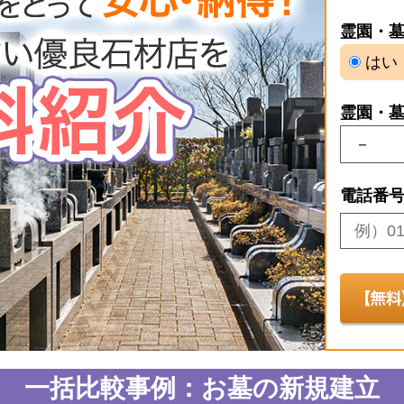
霊園・
はい
霊園・
電話番
一括比較事例：お墓の新規建立