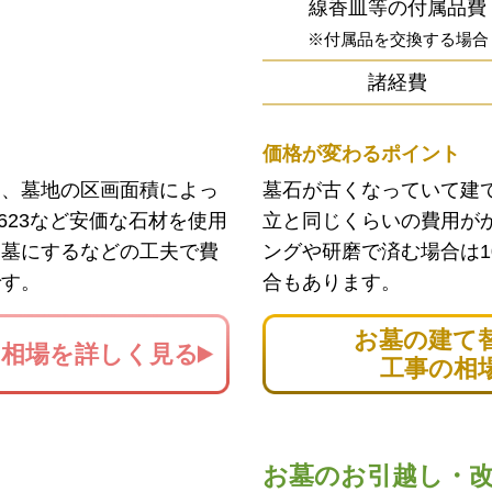
線香皿等の付属品費
※付属品を交換する場合
諸経費
価格が変わるポイント
ン、墓地の区画面積によっ
墓石が古くなっていて建
623など安価な石材を使用
立と同じくらいの費用が
お墓にするなどの工夫で費
ングや研磨で済む場合は1
です。
合もあります。
お墓の建て
の
相場を詳しく見る
工事の相
お墓のお引越し・