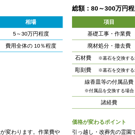
総額：80～300万円
相場
項目
5～30万円程度
基礎工事・作業費
費用全体の
10％程度
廃材処分・撤去費
石材費
※墓石を交換する
彫刻費
※墓石を交換する
線香皿等の付属品費
※付属品を交換する場合
諸経費
価格が変わるポイント
用が変わります。作業費や
引っ越し・改葬先の霊園