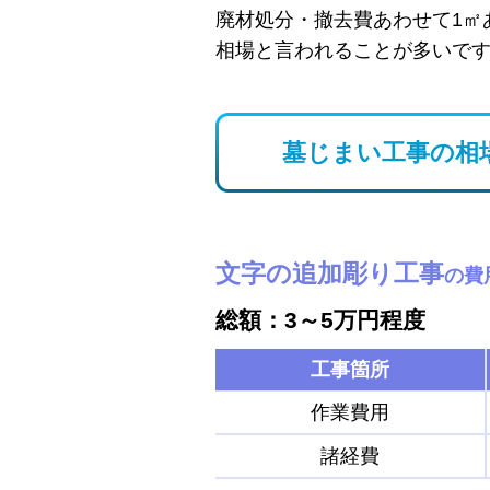
廃材処分・撤去費あわせて1㎡
相場と言われることが多いで
墓じまい工事の相
文字の追加彫り工事
の費
総額：3～5万円程度
工事箇所
作業費用
諸経費