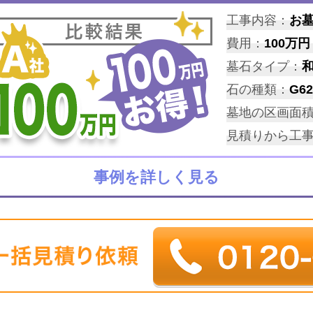
工事内容：
お
費用：
100万円
墓石タイプ：
石の種類：
G62
墓地の区画面
見積りから工
事例を詳しく見る