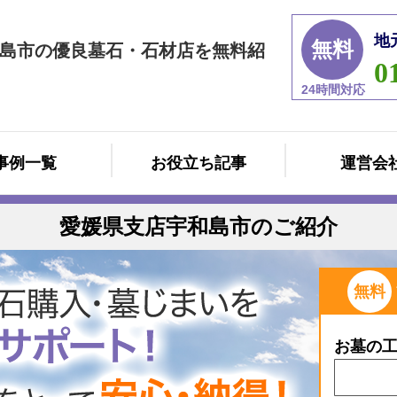
地
無料
島市の優良墓石・石材店を無料紹
0
24時間対応
事例一覧
お役立ち記事
運営会
愛媛県支店宇和島市のご紹介
無料
お墓の