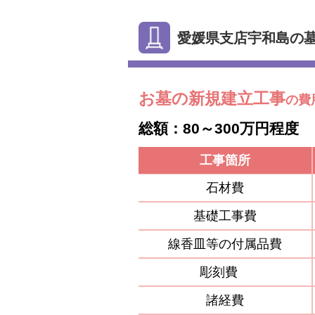
愛媛県支店宇和島の
お墓の新規建立工事
の費
総額：80～300万円程度
工事箇所
石材費
基礎工事費
線香皿等の付属品費
彫刻費
諸経費