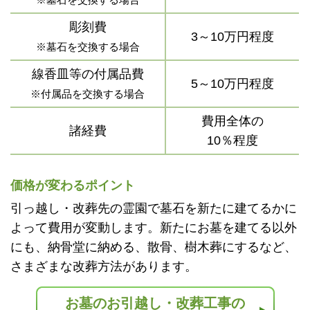
彫刻費
3～10万円程度
※墓石を交換する場合
線香皿等の付属品費
5～10万円程度
※付属品を交換する場合
費用全体の
諸経費
10％程度
価格が変わるポイント
引っ越し・改葬先の霊園で墓石を新たに建てるかに
よって費用が変動します。新たにお墓を建てる以外
にも、納骨堂に納める、散骨、樹木葬にするなど、
さまざまな改葬方法があります。
お墓のお引越し・改葬工事の