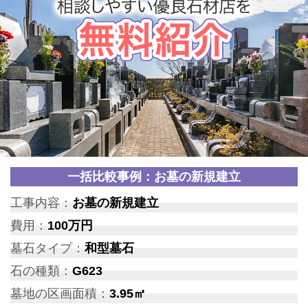
一括比較事例：お墓の新規建立
工事内容：
お墓の新規建立
費用：
100万円
墓石タイプ：
和型墓石
石の種類：
G623
墓地の区画面積：
3.95㎡