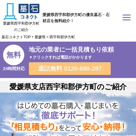
愛媛県西宇和郡伊方町の優良墓石・石
材店を無料紹介！
愛媛県西宇和郡伊方町
のご紹介
墓石コネクトTOP
>
愛媛県
>
西宇和郡伊方町
地元の業者に一括見積もり依頼
無料
▼クリックすれば電話がかかります
通話無料
0120-690-287
24時間対応
愛媛県支店西宇和郡伊方町のご紹介