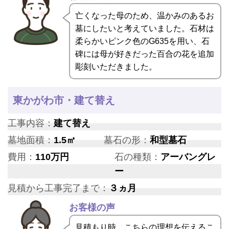
亡くなった母のため、温かみのあるお
墓にしたいと考えていました。石材は
柔らかいピンク色のG635を用い、石
碑には母が好きだった百合の花を追加
彫刻いただきました。
東かがわ市・建て替え
工事内容：
建て替え
墓地面積：
1.5㎡
墓石の形：
和型墓石
費用：
110万円
石の種類：
アーバングレ
ー
見積から工事完了まで：
３ヵ月
お客様の声
見積もり時、こちらの理想を伝えるこ