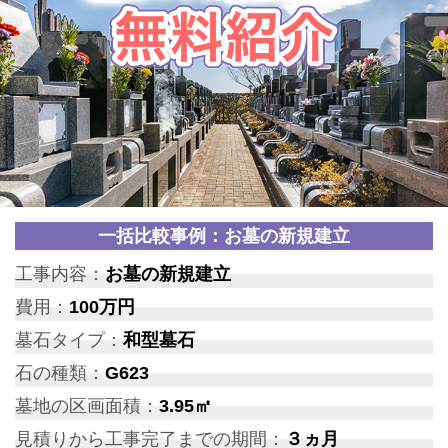
一括比較事例：お墓の新規建立
工事内容：
お墓の新規建立
費用：
100万円
墓石タイプ：
和型墓石
石の種類：
G623
墓地の区画面積：
3.95㎡
見積りから工事完了までの期間：
３ヵ月