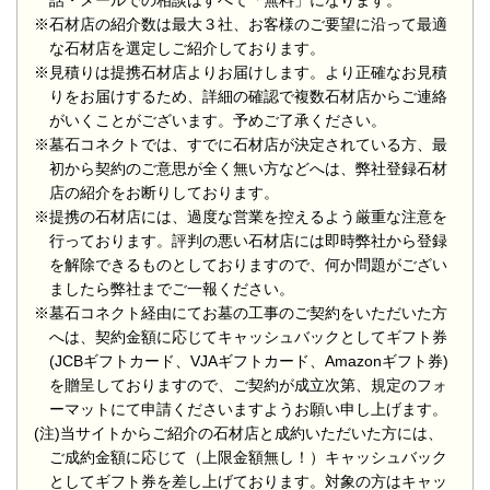
話・メールでの相談はすべて「無料」になります。
※石材店の紹介数は最大３社、お客様のご要望に沿って最適
な石材店を選定しご紹介しております。
※見積りは提携石材店よりお届けします。より正確なお見積
りをお届けするため、詳細の確認で複数石材店からご連絡
がいくことがございます。予めご了承ください。
※墓石コネクトでは、すでに石材店が決定されている方、最
初から契約のご意思が全く無い方などへは、弊社登録石材
店の紹介をお断りしております。
※提携の石材店には、過度な営業を控えるよう厳重な注意を
行っております。評判の悪い石材店には即時弊社から登録
を解除できるものとしておりますので、何か問題がござい
ましたら弊社までご一報ください。
※墓石コネクト経由にてお墓の工事のご契約をいただいた方
へは、契約金額に応じてキャッシュバックとしてギフト券
(JCBギフトカード、VJAギフトカード、Amazonギフト券)
を贈呈しておりますので、ご契約が成立次第、規定のフォ
ーマットにて申請くださいますようお願い申し上げます。
(注)当サイトからご紹介の石材店と成約いただいた方には、
ご成約金額に応じて（上限金額無し！）キャッシュバック
としてギフト券を差し上げております。対象の方はキャッ