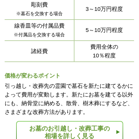
彫刻費
3～10万円程度
※墓石を交換する場合
線香皿等の付属品費
5～10万円程度
※付属品を交換する場合
費用全体の
諸経費
10％程度
価格が変わるポイント
引っ越し・改葬先の霊園で墓石を新たに建てるかに
よって費用が変動します。新たにお墓を建てる以外
にも、納骨堂に納める、散骨、樹木葬にするなど、
さまざまな改葬方法があります。
お墓のお引越し・改葬工事の
相場を詳しく見る