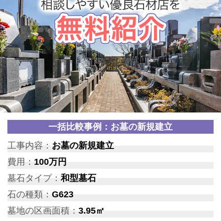
一括比較事例：お墓の新規建立
工事内容：
お墓の新規建立
費用：
100万円
墓石タイプ：
和型墓石
石の種類：
G623
墓地の区画面積：
3.95㎡