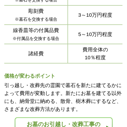
彫刻費
3～10万円程度
※墓石を交換する場合
線香皿等の付属品費
5～10万円程度
※付属品を交換する場合
費用全体の
諸経費
10％程度
価格が変わるポイント
引っ越し・改葬先の霊園で墓石を新たに建てるかに
よって費用が変動します。新たにお墓を建てる以外
にも、納骨堂に納める、散骨、樹木葬にするなど、
さまざまな改葬方法があります。
お墓のお引越し・改葬工事の