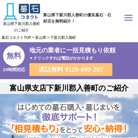
富山県下新川郡入善町の優良墓石・石
材店を無料紹介！
富山県下新川郡入善町
のご紹介
墓石コネクトTOP
>
富山県
>
下新川郡入善町
地元の業者に一括見積もり依頼
無料
▼クリックすれば電話がかかります
通話無料
0120-690-287
24時間対応
富山県支店下新川郡入善町のご紹介