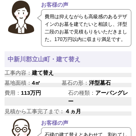
お客様の声
費用は抑えながらも高級感のあるデザ
インのお墓を建てたいと相談し、洋型
二段のお墓で見積もりをいただきまし
た。170万円以内に収まり満足です。
中新川郡立山町・建て替え
工事内容：
建て替え
墓地面積：
4㎡
墓石の形：
洋型墓石
費用：
113万円
石の種類：
アーバングレ
ー
見積から工事完了まで：
４ヵ月
お客様の声
石碑の建て替えとあわせて、割れてし