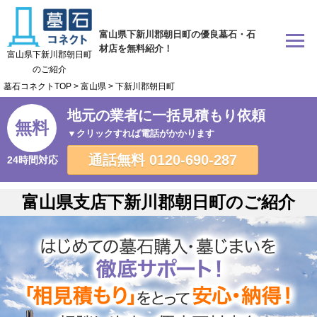
富山県下新川郡朝日町の優良墓石・石
材店を無料紹介！
富山県下新川郡朝日町
のご紹介
墓石コネクトTOP
>
富山県
>
下新川郡朝日町
地元の業者に一括見積もり依頼
無料
▼クリックすれば電話がかかります
通話無料
0120-690-287
24時間対応
富山県支店下新川郡朝日町のご紹介