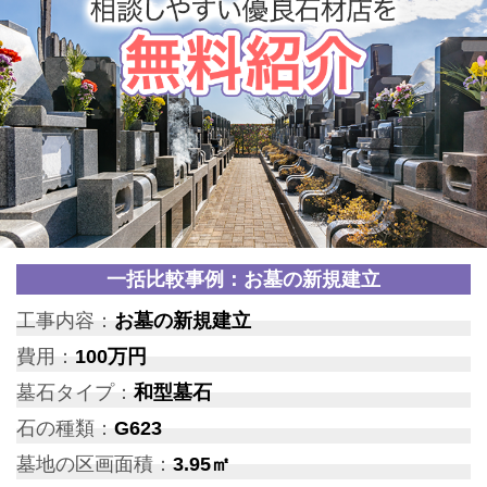
一括比較事例：お墓の新規建立
工事内容：
お墓の新規建立
費用：
100万円
墓石タイプ：
和型墓石
石の種類：
G623
墓地の区画面積：
3.95㎡