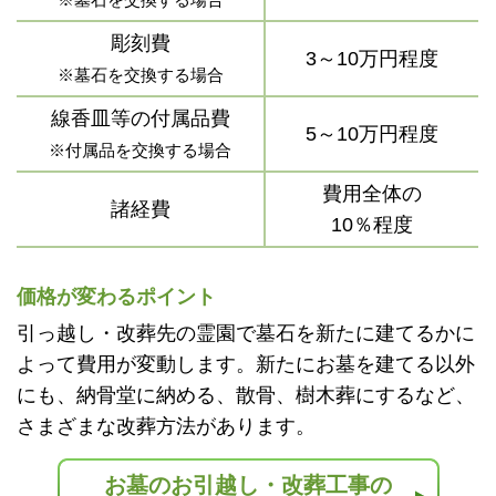
彫刻費
3～10万円程度
※墓石を交換する場合
線香皿等の付属品費
5～10万円程度
※付属品を交換する場合
費用全体の
諸経費
10％程度
価格が変わるポイント
引っ越し・改葬先の霊園で墓石を新たに建てるかに
よって費用が変動します。新たにお墓を建てる以外
にも、納骨堂に納める、散骨、樹木葬にするなど、
さまざまな改葬方法があります。
お墓のお引越し・改葬工事の