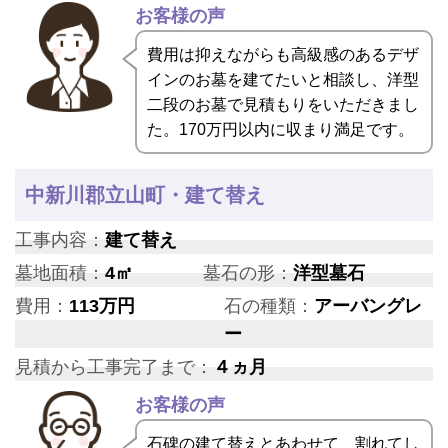
お客様の声
費用は抑えながらも高級感のあるデザ
インのお墓を建てたいと相談し、洋型
二段のお墓で見積もりをいただきまし
た。170万円以内に収まり満足です。
中新川郡立山町・建て替え
工事内容：
建て替え
墓地面積：
4㎡
墓石の形：
洋型墓石
費用：
113万円
石の種類：
アーバングレ
ー
見積から工事完了まで：
４ヵ月
お客様の声
石碑の建て替えとあわせて、割れてし