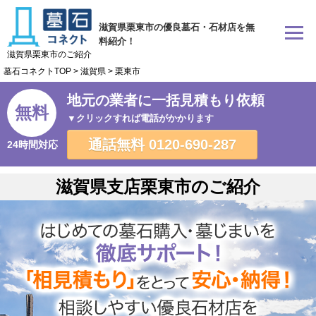
滋賀県栗東市の優良墓石・石材店を無
料紹介！
滋賀県栗東市のご紹介
墓石コネクトTOP
>
滋賀県
>
栗東市
地元の業者に一括見積もり依頼
無料
▼クリックすれば電話がかかります
通話無料
0120-690-287
24時間対応
滋賀県支店栗東市のご紹介