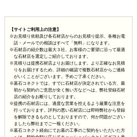
【サイトご利用上の注意】
※お見積り依頼及び各石材店からのお見積り提示、各種お電
話・メールでの相談はすべて「無料」になります。
※石材店の紹介数は最大３社、お客様のご要望に沿って最適
な石材店を選定しご紹介しております。
※見積りは提携石材店よりお届けします。より正確なお見積
りをお届けするため、詳細の確認で複数石材店からご連絡
がいくことがございます。予めご了承ください。
※墓石コネクトでは、すでに石材店が決定されている方、最
初から契約のご意思が全く無い方などへは、弊社登録石材
店の紹介をお断りしております。
※提携の石材店には、過度な営業を控えるよう厳重な注意を
行っております。評判の悪い石材店には即時弊社から登録
を解除できるものとしておりますので、何か問題がござい
ましたら弊社までご一報ください。
※墓石コネクト経由にてお墓の工事のご契約をいただいた方