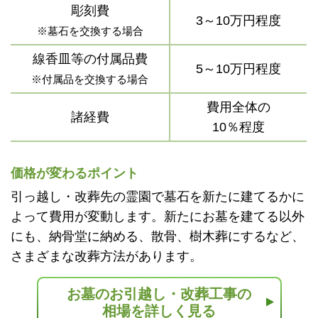
彫刻費
3～10万円程度
※墓石を交換する場合
線香皿等の付属品費
5～10万円程度
※付属品を交換する場合
費用全体の
諸経費
10％程度
価格が変わるポイント
引っ越し・改葬先の霊園で墓石を新たに建てるかに
よって費用が変動します。新たにお墓を建てる以外
にも、納骨堂に納める、散骨、樹木葬にするなど、
さまざまな改葬方法があります。
お墓のお引越し・改葬工事の
相場を詳しく見る