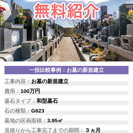
一括比較事例：お墓の新規建立
工事内容：
お墓の新規建立
費用：
100万円
墓石タイプ：
和型墓石
石の種類：
G623
墓地の区画面積：
3.95㎡
見積りから工事完了までの期間：
３ヵ月