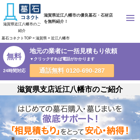
滋賀県近江八幡市の優良墓石・石材店
を無料紹介！
滋賀県近江八幡市のご
紹介
墓石コネクトTOP
>
滋賀県
>
近江八幡市
地元の業者に一括見積もり依頼
無料
▼クリックすれば電話がかかります
通話無料
0120-690-287
24時間対応
滋賀県支店近江八幡市のご紹介