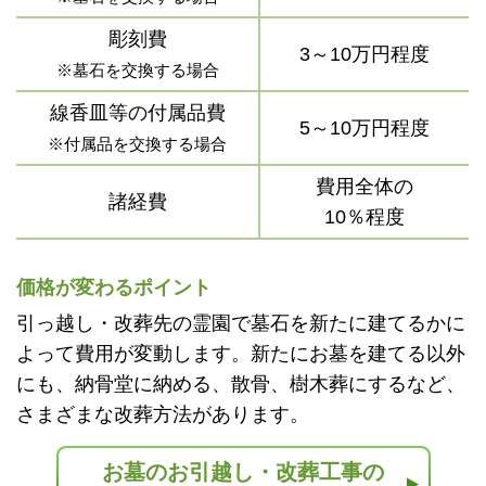
彫刻費
3～10万円程度
※墓石を交換する場合
線香皿等の付属品費
5～10万円程度
※付属品を交換する場合
費用全体の
諸経費
10％程度
価格が変わるポイント
引っ越し・改葬先の霊園で墓石を新たに建てるかに
よって費用が変動します。新たにお墓を建てる以外
にも、納骨堂に納める、散骨、樹木葬にするなど、
さまざまな改葬方法があります。
お墓のお引越し・改葬工事の