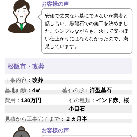
お客様の声
安価で丈夫なお墓にできないか業者と
話し合い、黒龍石での施工を決めまし
た。シンプルながらも、決して安っぽ
い仕上がりにはならなかったので、満
足しています。
松阪市・改葬
工事内容：
改葬
墓地面積：
4㎡
墓石の形：
洋型墓石
費用：
130万円
石の種類：
インド赤、桜
小目石
見積から工事完了まで：
２ヵ月半
お客様の声