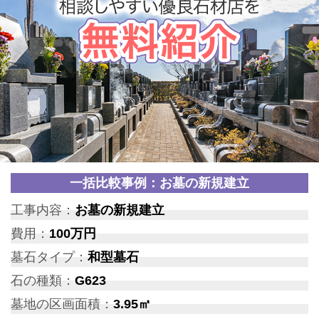
一括比較事例：お墓の新規建立
工事内容：
お墓の新規建立
費用：
100万円
墓石タイプ：
和型墓石
石の種類：
G623
墓地の区画面積：
3.95㎡