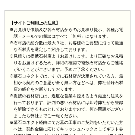
【サイトご利用上の注意】
※お見積り依頼及び各石材店からのお見積り提示、各種お電
話・メールでの相談はすべて「無料」になります。
※石材店の紹介数は最大３社、お客様のご要望に沿って最適
な石材店を選定しご紹介しております。
※見積りは提携石材店よりお届けします。より正確なお見積
りをお届けするため、詳細の確認で複数石材店からご連絡
がいくことがございます。予めご了承ください。
※墓石コネクトでは、すでに石材店が決定されている方、最
初から契約のご意思が全く無い方などへは、弊社登録石材
店の紹介をお断りしております。
※提携の石材店には、過度な営業を控えるよう厳重な注意を
行っております。評判の悪い石材店には即時弊社から登録
を解除できるものとしておりますので、何か問題がござい
ましたら弊社までご一報ください。
※墓石コネクト経由にてお墓の工事のご契約をいただいた方
へは、契約金額に応じてキャッシュバックとしてギフト券