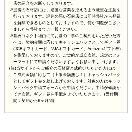
店の紹介をお断りしております。
※提携の石材店には、過度な営業を控えるよう厳重な注意を
行っております。評判の悪い石材店には即時弊社から登録
を解除できるものとしておりますので、何か問題がござい
ましたら弊社までご一報ください。
※墓石コネクト経由にてお墓の工事のご契約をいただいた方
へは、契約金額に応じてキャッシュバックとしてギフト券
(JCBギフトカード、VJAギフトカード、Amazonギフト券)
を贈呈しておりますので、ご契約が成立次第、規定のフォ
ーマットにて申請くださいますようお願い申し上げます。
(注)当サイトからご紹介の石材店と成約いただいた方には、
ご成約金額に応じて（上限金額無し！）キャッシュバック
としてギフト券を差し上げております。対象の方はキャッ
シュバック申請フォームから申請ください。申請が確認が
でき次第、ギフト券を手配させていただきます。(受付期
間：契約から6ヶ月間)