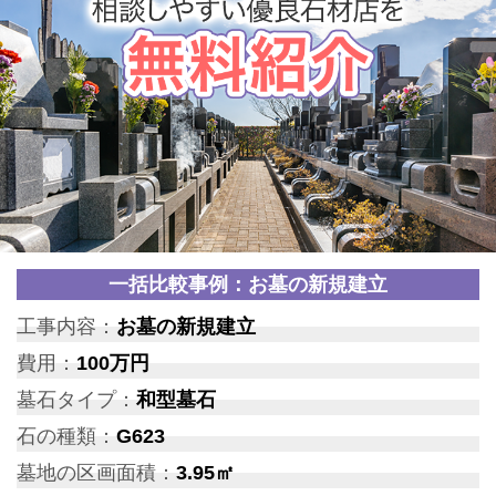
一括比較事例：お墓の新規建立
工事内容：
お墓の新規建立
費用：
100万円
墓石タイプ：
和型墓石
石の種類：
G623
墓地の区画面積：
3.95㎡