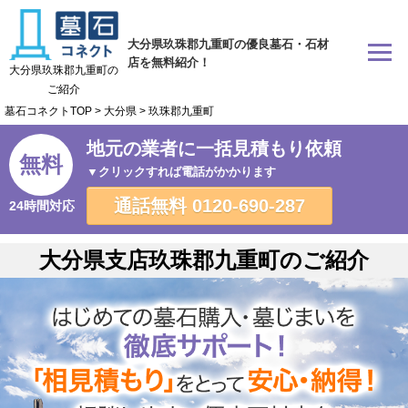
大分県玖珠郡九重町の優良墓石・石材
店を無料紹介！
大分県玖珠郡九重町の
ご紹介
墓石コネクトTOP
>
大分県
>
玖珠郡九重町
地元の業者に一括見積もり依頼
無料
▼クリックすれば電話がかかります
通話無料
0120-690-287
24時間対応
大分県支店玖珠郡九重町のご紹介