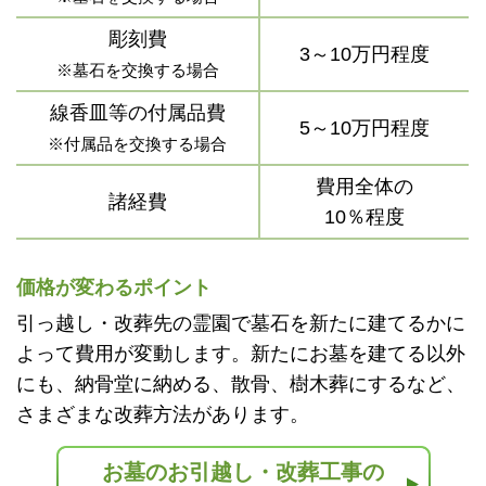
彫刻費
3～10万円程度
※墓石を交換する場合
線香皿等の付属品費
5～10万円程度
※付属品を交換する場合
費用全体の
諸経費
10％程度
価格が変わるポイント
引っ越し・改葬先の霊園で墓石を新たに建てるかに
よって費用が変動します。新たにお墓を建てる以外
にも、納骨堂に納める、散骨、樹木葬にするなど、
さまざまな改葬方法があります。
お墓のお引越し・改葬工事の