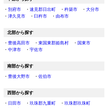
別府市
速見郡日出町
杵築市
大分市
津久見市
臼杵市
由布市
北部から探す
豊後高田市
東国東郡姫島村
国東市
中津市
宇佐市
南部から探す
豊後大野市
佐伯市
西部から探す
日田市
玖珠郡九重町
玖珠郡玖珠町