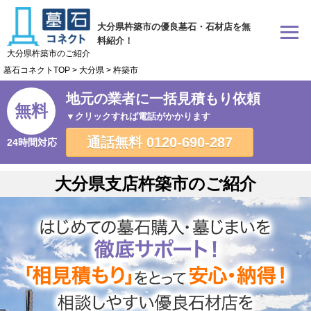
大分県杵築市の優良墓石・石材店を無
料紹介！
大分県杵築市のご紹介
墓石コネクトTOP
>
大分県
>
杵築市
地元の業者に一括見積もり依頼
無料
▼クリックすれば電話がかかります
通話無料
0120-690-287
24時間対応
大分県支店杵築市のご紹介