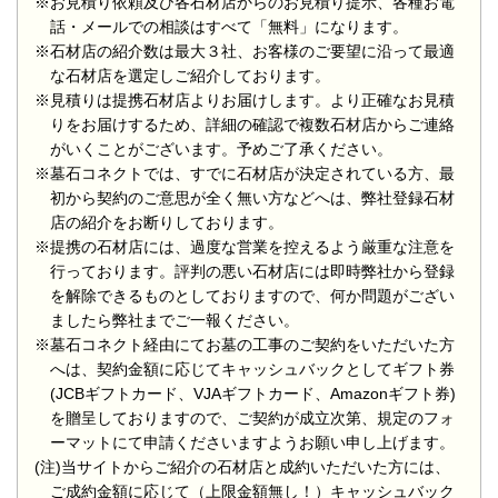
※お見積り依頼及び各石材店からのお見積り提示、各種お電
話・メールでの相談はすべて「無料」になります。
※石材店の紹介数は最大３社、お客様のご要望に沿って最適
な石材店を選定しご紹介しております。
※見積りは提携石材店よりお届けします。より正確なお見積
りをお届けするため、詳細の確認で複数石材店からご連絡
がいくことがございます。予めご了承ください。
※墓石コネクトでは、すでに石材店が決定されている方、最
初から契約のご意思が全く無い方などへは、弊社登録石材
店の紹介をお断りしております。
※提携の石材店には、過度な営業を控えるよう厳重な注意を
行っております。評判の悪い石材店には即時弊社から登録
を解除できるものとしておりますので、何か問題がござい
ましたら弊社までご一報ください。
※墓石コネクト経由にてお墓の工事のご契約をいただいた方
へは、契約金額に応じてキャッシュバックとしてギフト券
(JCBギフトカード、VJAギフトカード、Amazonギフト券)
を贈呈しておりますので、ご契約が成立次第、規定のフォ
ーマットにて申請くださいますようお願い申し上げます。
(注)当サイトからご紹介の石材店と成約いただいた方には、
ご成約金額に応じて（上限金額無し！）キャッシュバック