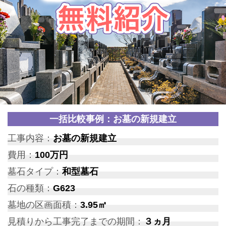
一括比較事例：お墓の新規建立
工事内容：
お墓の新規建立
費用：
100万円
墓石タイプ：
和型墓石
石の種類：
G623
墓地の区画面積：
3.95㎡
見積りから工事完了までの期間：
３ヵ月