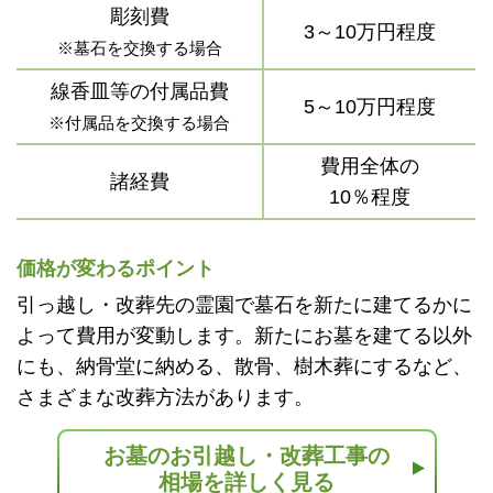
彫刻費
3～10万円程度
※墓石を交換する場合
線香皿等の付属品費
5～10万円程度
※付属品を交換する場合
費用全体の
諸経費
10％程度
価格が変わるポイント
引っ越し・改葬先の霊園で墓石を新たに建てるかに
よって費用が変動します。新たにお墓を建てる以外
にも、納骨堂に納める、散骨、樹木葬にするなど、
さまざまな改葬方法があります。
お墓のお引越し・改葬工事の
相場を詳しく見る