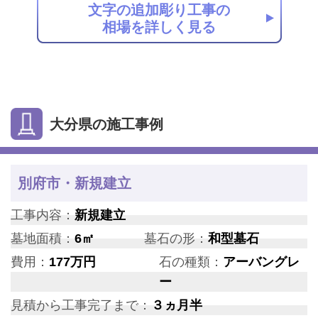
文字の追加彫り工事の
相場を詳しく見る
大分県の施工事例
別府市・新規建立
工事内容：
新規建立
墓地面積：
6㎡
墓石の形：
和型墓石
費用：
177万円
石の種類：
アーバングレ
ー
見積から工事完了まで：
３ヵ月半