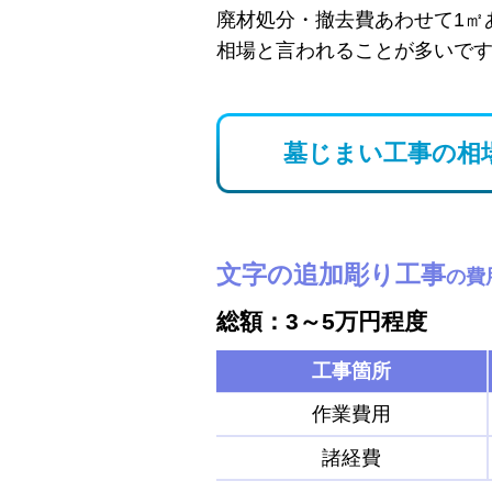
廃材処分・撤去費あわせて1㎡
相場と言われることが多いで
墓じまい工事の相
文字の追加彫り工事
の費
総額：3～5万円程度
工事箇所
作業費用
諸経費