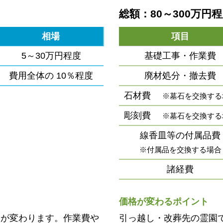
総額：80～300万円
相場
項目
5～30万円程度
基礎工事・作業費
費用全体の
10％程度
廃材処分・撤去費
石材費
※墓石を交換する
彫刻費
※墓石を交換する
線香皿等の付属品費
※付属品を交換する場合
諸経費
価格が変わるポイント
用が変わります。作業費や
引っ越し・改葬先の霊園