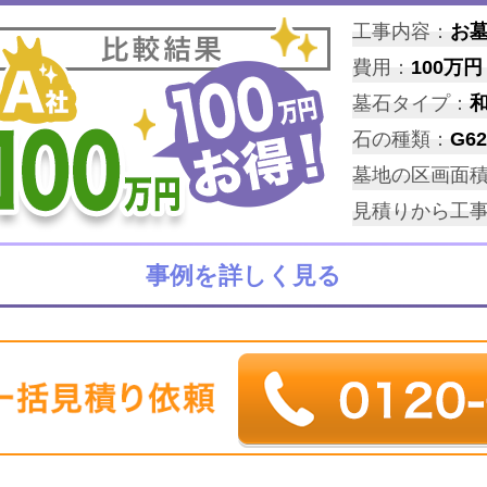
工事内容：
お
費用：
100万円
墓石タイプ：
石の種類：
G62
墓地の区画面
見積りから工
事例を詳しく見る