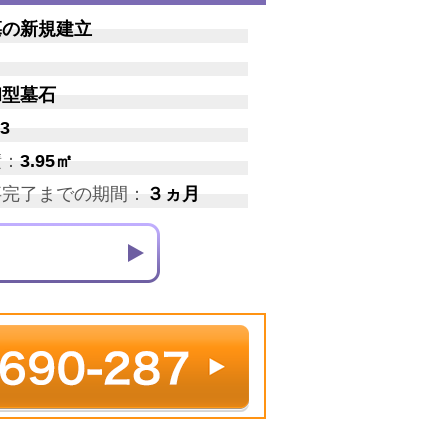
墓の新規建立
和型墓石
3
積：
3.95㎡
事完了までの期間：
３ヵ月