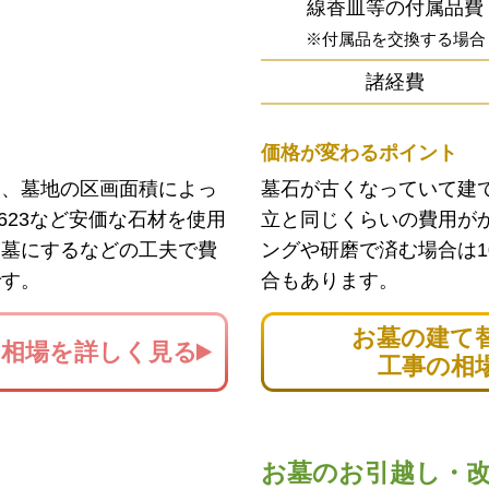
線香皿等の付属品費
※付属品を交換する場合
諸経費
価格が変わるポイント
ン、墓地の区画面積によっ
墓石が古くなっていて建
623など安価な石材を使用
立と同じくらいの費用が
お墓にするなどの工夫で費
ングや研磨で済む場合は1
です。
合もあります。
お墓の建て
の
相場を詳しく見る
工事の相
お墓のお引越し・