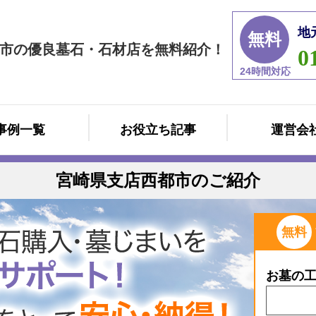
地
無料
市の優良墓石・石材店を無料紹介！
0
24時間対応
事例一覧
お役立ち記事
運営会
宮崎県支店西都市のご紹介
無料
お墓の