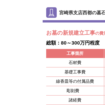
宮崎県支店西都の墓
お墓の新規建立工事
の費
総額：80～300万円程度
工事箇所
石材費
基礎工事費
線香皿等の付属品費
彫刻費
諸経費