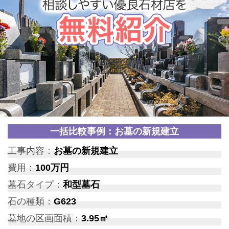
一括比較事例：お墓の新規建立
工事内容：
お墓の新規建立
費用：
100万円
墓石タイプ：
和型墓石
石の種類：
G623
墓地の区画面積：
3.95㎡