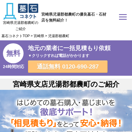
宮崎県児湯郡都農町の優良墓石・石材
店を無料紹介！
宮崎県児湯郡都農町の
ご紹介
墓石コネクトTOP
>
宮崎県
>
児湯郡都農町
地元の業者に一括見積もり依頼
無料
▼クリックすれば電話がかかります
通話無料
0120-690-287
24時間対応
宮崎県支店児湯郡都農町のご紹介