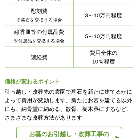
彫刻費
3～10万円程度
※墓石を交換する場合
線香皿等の付属品費
5～10万円程度
※付属品を交換する場合
費用全体の
諸経費
10％程度
価格が変わるポイント
引っ越し・改葬先の霊園で墓石を新たに建てるかに
よって費用が変動します。新たにお墓を建てる以外
にも、納骨堂に納める、散骨、樹木葬にするなど、
さまざまな改葬方法があります。
お墓のお引越し・改葬工事の