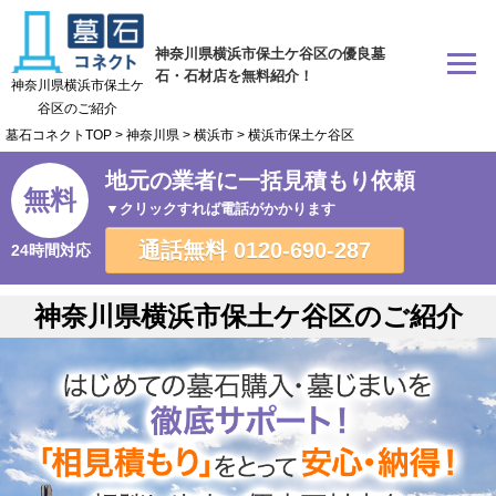
神奈川県横浜市保土ケ谷区の優良墓
石・石材店を無料紹介！
神奈川県横浜市保土ケ
谷区のご紹介
墓石コネクトTOP
>
神奈川県
>
横浜市
>
横浜市保土ケ谷区
地元の業者に一括見積もり依頼
無料
▼クリックすれば電話がかかります
通話無料
0120-690-287
24時間対応
神奈川県横浜市保土ケ谷区のご紹介