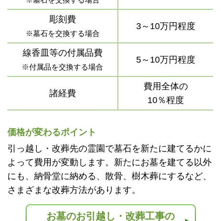
彫刻費
3～10万円程度
※墓石を交換する場合
線香皿等の付属品費
5～10万円程度
※付属品を交換する場合
費用全体の
諸経費
10％程度
価格が変わるポイント
引っ越し・改葬先の霊園で墓石を新たに建てるかに
よって費用が変動します。新たにお墓を建てる以外
にも、納骨堂に納める、散骨、樹木葬にするなど、
さまざまな改葬方法があります。
お墓のお引越し・改葬工事の