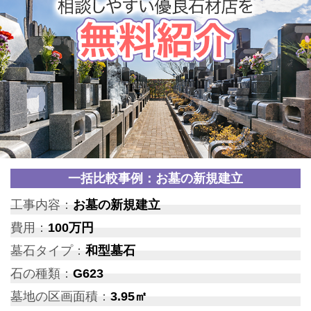
一括比較事例：お墓の新規建立
工事内容：
お墓の新規建立
費用：
100万円
墓石タイプ：
和型墓石
石の種類：
G623
墓地の区画面積：
3.95㎡